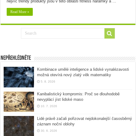
nejvíc trendy produkty jsou v této oblasti fitness náramky a …
Read More »
Nepřehlédněte
Kombinace umělé inteligence a lidské vynalézavosti
možná otevírá nový zlatý věk matematiky
5. 8. 2026
Kanibalistický kompromis: Proč se dlouhodobě
nevyplácí jíst lidské maso
10. 7. 2026
Lidé právě začali pořizovat nejdokonalejší časosběrný
záznam noční oblohy
30. 6. 2026