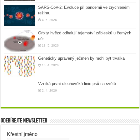
SARS-CoV-2: Evoluce při pandemii ve zrychleném
režimu
4. 6. 2026
Orbity hvězd odhalují tajemství záblesků u černých
děr
13. 5. 2026
Geneticky upravený ječmen by mohl být trvalka
10. 4. 2026
Vzniká první dlouhověká linie psů na světě
2. 4. 2026
Odebírejte newsletter
Křestní jméno