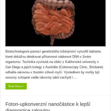
Biotechnologové pomocí genetického inženýrství vytvořili bakterie,
které dokážou detekovat přítomnost nádorové DNA v živém
organismu. Technika vyvinutá na vědci z Kalifornské univerzity v
San Diegu a jejich kolegy z Austrálie (Colonoscopy Clinic, Brisbane)
odhalila rakovinu v tlustém střevě myší. Výsledkem by mohly být
senzory schopné vedle rakoviny také zachytit i …
Read More »
Foton-upkonverzní nanočástice k lepší
diagnostice rakoviny