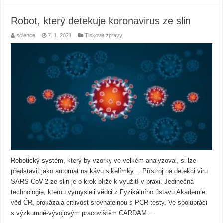
Robot, který detekuje koronavirus ze slin
science
7. 1. 2021
Tiskové zprávy
Robotický systém, který by vzorky ve velkém analyzoval, si lze
představit jako automat na kávu s kelímky… Přístroj na detekci viru
SARS-CoV-2 ze slin je o krok blíže k využití v praxi. Jedinečná
technologie, kterou vymysleli vědci z Fyzikálního ústavu Akademie
věd ČR, prokázala citlivost srovnatelnou s PCR testy. Ve spolupráci
s výzkumně-vývojovým pracovištěm CARDAM …