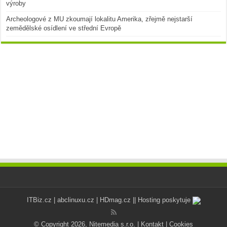
výroby
Archeologové z MU zkoumají lokalitu Amerika, zřejmě nejstarší
zemědělské osídlení ve střední Evropě
ITBiz.cz
|
abclinuxu.cz
|
HDmag.cz
|| Hosting poskytuje
© Copyright 2026, Nitemedia s.r.o. |
Kontakt
|
Cookies