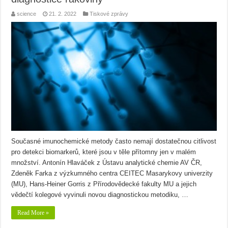
science
21. 2. 2022
Tiskové zprávy
Současné imunochemické metody často nemají dostatečnou citlivost
pro detekci biomarkerů, které jsou v těle přítomny jen v malém
množství. Antonín Hlaváček z Ústavu analytické chemie AV ČR,
Zdeněk Farka z výzkumného centra CEITEC Masarykovy univerzity
(MU), Hans-Heiner Gorris z Přírodovědecké fakulty MU a jejich
vědečtí kolegové vyvinuli novou diagnostickou metodiku, …
Read More »