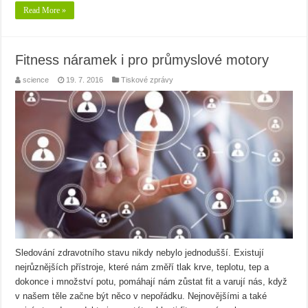
Read More »
Fitness náramek i pro průmyslové motory
science
19. 7. 2016
Tiskové zprávy
Sledování zdravotního stavu nikdy nebylo jednodušší. Existují
nejrůznějších přístroje, které nám změří tlak krve, teplotu, tep a
dokonce i množství potu, pomáhají nám zůstat fit a varují nás, když
v našem těle začne být něco v nepořádku. Nejnovějšími a také