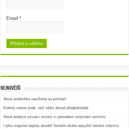
Email
*
Nejnovější
Nová antibiotika navržená na počítači
Kořeny rostou jinak, než vědci dosud předpokládali
Nová analýza vyvrací tvrzení o zpomalení rozpínání vesmíru
I přes tropické teploty dosáhl Temelín druhé nejvyšší letošní měsíční