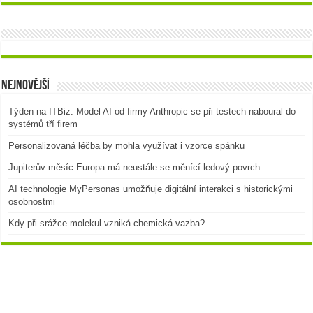
Nejnovější
Týden na ITBiz: Model AI od firmy Anthropic se při testech naboural do
systémů tří firem
Personalizovaná léčba by mohla využívat i vzorce spánku
Jupiterův měsíc Europa má neustále se měnící ledový povrch
AI technologie MyPersonas umožňuje digitální interakci s historickými
osobnostmi
Kdy při srážce molekul vzniká chemická vazba?