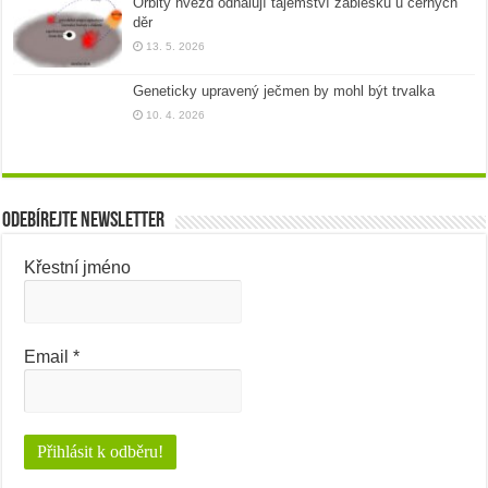
Orbity hvězd odhalují tajemství záblesků u černých
děr
13. 5. 2026
Geneticky upravený ječmen by mohl být trvalka
10. 4. 2026
Odebírejte newsletter
Křestní jméno
Email
*