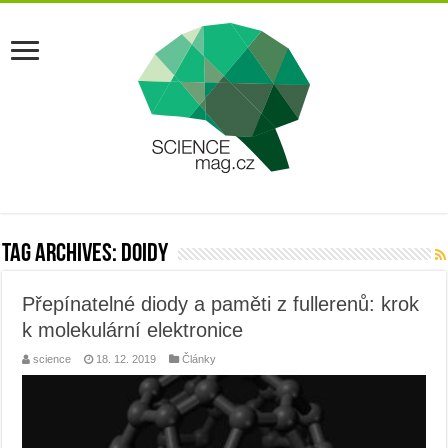
Tag Archives:
doidy
Přepínatelné diody a paměti z fullerenů: krok
k molekulární elektronice
science
18. 12. 2019
Články