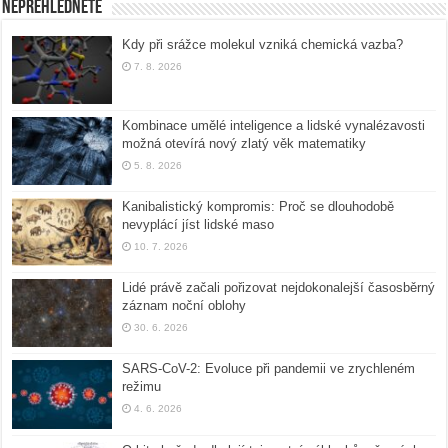
Nepřehlédněte
Kdy při srážce molekul vzniká chemická vazba?
7. 8. 2026
Kombinace umělé inteligence a lidské vynalézavosti
možná otevírá nový zlatý věk matematiky
5. 8. 2026
Kanibalistický kompromis: Proč se dlouhodobě
nevyplácí jíst lidské maso
10. 7. 2026
Lidé právě začali pořizovat nejdokonalejší časosběrný
záznam noční oblohy
30. 6. 2026
SARS-CoV-2: Evoluce při pandemii ve zrychleném
režimu
4. 6. 2026