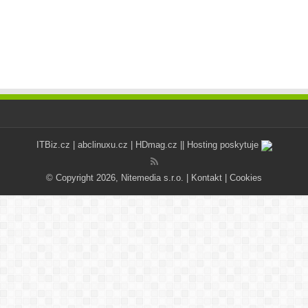
ITBiz.cz
|
abclinuxu.cz
|
HDmag.cz
|| Hosting poskytuje
© Copyright 2026, Nitemedia s.r.o. |
Kontakt
|
Cookies