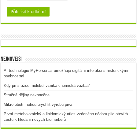
Nejnovější
AI technologie MyPersonas umožňuje digitální interakci s historickými
osobnostmi
Kdy při srážce molekul vzniká chemická vazba?
Stručné dějiny nekonečna
Mikroroboti mohou urychlit výrobu piva
První metabolomický a lipidomický atlas vzácného nádoru plic otevírá
cestu k hledání nových biomarkerů