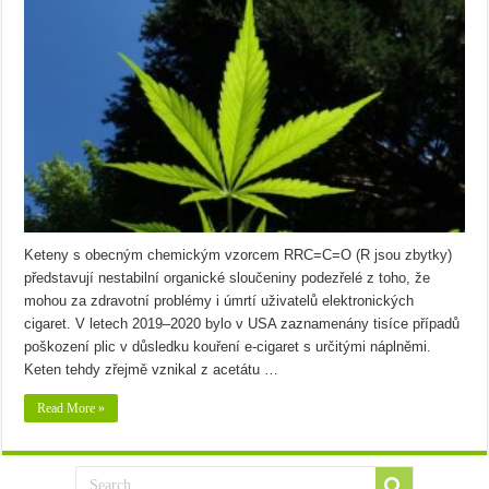
Keteny s obecným chemickým vzorcem RRC=C=O (R jsou zbytky)
představují nestabilní organické sloučeniny podezřelé z toho, že
mohou za zdravotní problémy i úmrtí uživatelů elektronických
cigaret. V letech 2019–2020 bylo v USA zaznamenány tisíce případů
poškození plic v důsledku kouření e-cigaret s určitými náplněmi.
Keten tehdy zřejmě vznikal z acetátu …
Read More »