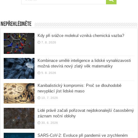
Nepřehlédněte
Kdy při srážce molekul vzniká chemická vazba?
7. 8. 2026
Kombinace umělé inteligence a lidské vynalézavosti
možná otevírá nový zlatý věk matematiky
5. 8. 2026
Kanibalistický kompromis: Proč se dlouhodobě
nevyplácí jíst lidské maso
10. 7. 2026
Lidé právě začali pořizovat nejdokonalejší časosběrný
záznam noční oblohy
30. 6. 2026
SARS-CoV-2: Evoluce při pandemii ve zrychleném