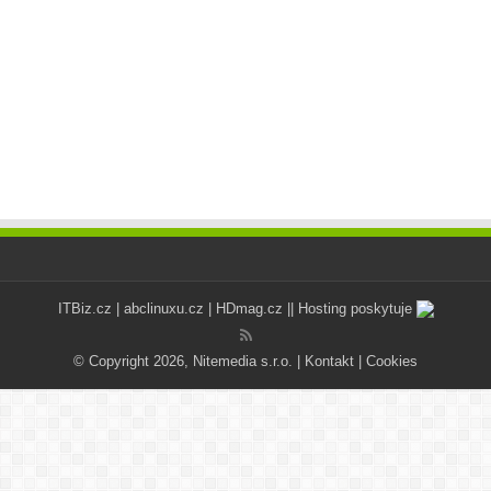
ITBiz.cz
|
abclinuxu.cz
|
HDmag.cz
|| Hosting poskytuje
© Copyright 2026, Nitemedia s.r.o. |
Kontakt
|
Cookies