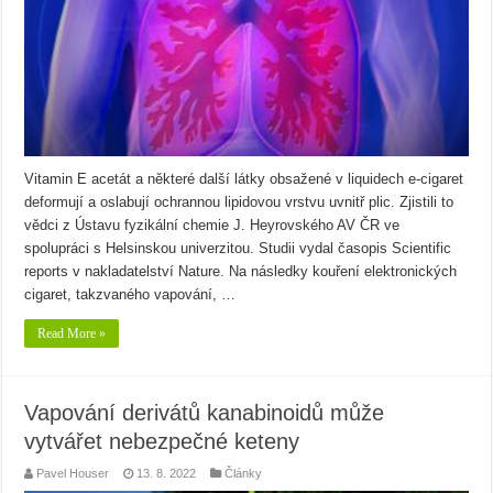
Vitamin E acetát a některé další látky obsažené v liquidech e-cigaret
deformují a oslabují ochrannou lipidovou vrstvu uvnitř plic. Zjistili to
vědci z Ústavu fyzikální chemie J. Heyrovského AV ČR ve
spolupráci s Helsinskou univerzitou. Studii vydal časopis Scientific
reports v nakladatelství Nature. Na následky kouření elektronických
cigaret, takzvaného vapování, …
Read More »
Vapování derivátů kanabinoidů může
vytvářet nebezpečné keteny
Pavel Houser
13. 8. 2022
Články