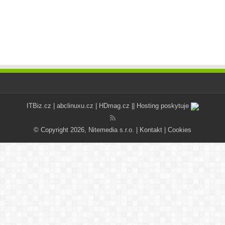
ITBiz.cz
|
abclinuxu.cz
|
HDmag.cz
|| Hosting poskytuje
© Copyright 2026, Nitemedia s.r.o. |
Kontakt
|
Cookies