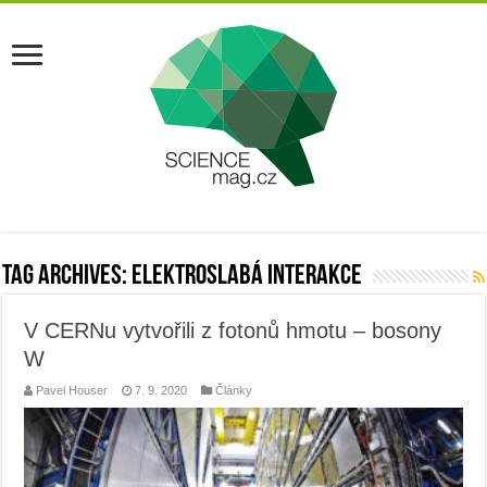
Tag Archives:
elektroslabá interakce
V CERNu vytvořili z fotonů hmotu – bosony
W
Pavel Houser
7. 9. 2020
Články