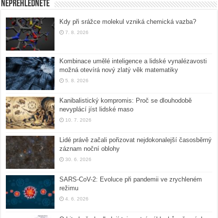
Nepřehlédněte
Kdy při srážce molekul vzniká chemická vazba?
7. 8. 2026
Kombinace umělé inteligence a lidské vynalézavosti
možná otevírá nový zlatý věk matematiky
5. 8. 2026
Kanibalistický kompromis: Proč se dlouhodobě
nevyplácí jíst lidské maso
10. 7. 2026
Lidé právě začali pořizovat nejdokonalejší časosběrný
záznam noční oblohy
30. 6. 2026
SARS-CoV-2: Evoluce při pandemii ve zrychleném
režimu
4. 6. 2026