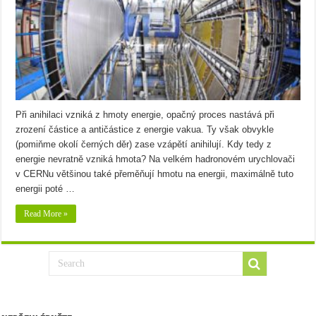
Při anihilaci vzniká z hmoty energie, opačný proces nastává při
zrození částice a antičástice z energie vakua. Ty však obvykle
(pomiňme okolí černých děr) zase vzápětí anihilují. Kdy tedy z
energie nevratně vzniká hmota? Na velkém hadronovém urychlovači
v CERNu většinou také přeměňují hmotu na energii, maximálně tuto
energii poté …
Read More »