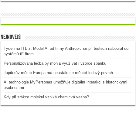
Nejnovější
Týden na ITBiz: Model AI od firmy Anthropic se při testech naboural do
systémů tří firem
Personalizovaná léčba by mohla využívat i vzorce spánku
Jupiterův měsíc Europa má neustále se měnící ledový povrch
AI technologie MyPersonas umožňuje digitální interakci s historickými
osobnostmi
Kdy při srážce molekul vzniká chemická vazba?