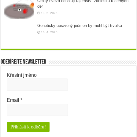
Orbity hvězd odhalují tajemství záblesků u černých
děr
13. 5. 2026
Geneticky upravený ječmen by mohl být trvalka
10. 4. 2026
Odebírejte newsletter
Křestní jméno
Email
*