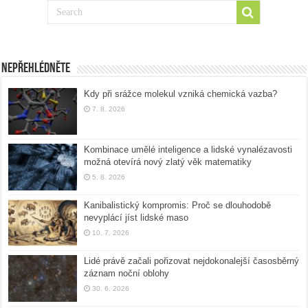
Nepřehlédněte
Kdy při srážce molekul vzniká chemická vazba?
7. 8. 2026
Kombinace umělé inteligence a lidské vynalézavosti
možná otevírá nový zlatý věk matematiky
5. 8. 2026
Kanibalistický kompromis: Proč se dlouhodobě
nevyplácí jíst lidské maso
10. 7. 2026
Lidé právě začali pořizovat nejdokonalejší časosběrný
záznam noční oblohy
30. 6. 2026