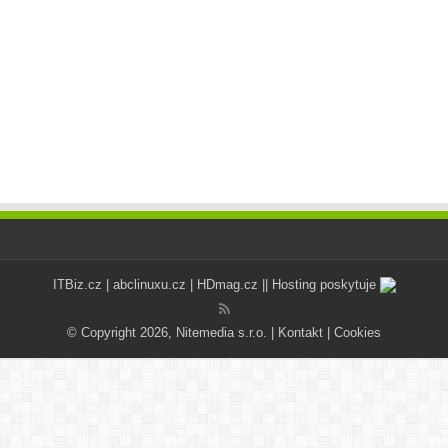
ITBiz.cz
|
abclinuxu.cz
|
HDmag.cz
|| Hosting poskytuje
© Copyright 2026, Nitemedia s.r.o. |
Kontakt
|
Cookies