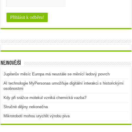
Nejnovější
Jupiterův měsíc Europa má neustále se měnící ledový povrch
AI technologie MyPersonas umožňuje digitální interakci s historickými
osobnostmi
Kdy při srážce molekul vzniká chemická vazba?
Stručné dějiny nekonečna
Mikroroboti mohou urychlit výrobu piva