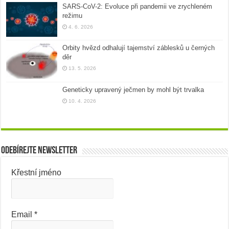
SARS-CoV-2: Evoluce při pandemii ve zrychleném
režimu
4. 6. 2026
Orbity hvězd odhalují tajemství záblesků u černých
děr
13. 5. 2026
Geneticky upravený ječmen by mohl být trvalka
10. 4. 2026
Odebírejte newsletter
Křestní jméno
Email
*