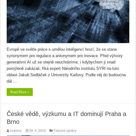
Evropě ve světle práce s umělou inteligencí hrozí, že se stane
synonymem pro regulace a antonymem pro inovace. Před výtvory
generativní AI už se stejně neuchráníme, i kdybychom ji snad
pomýleně zakázali, říká expert Národního institutu SYRI na tuto
oblast Jakub Sedláček z Univerzity Karlovy. Podle něj do budoucna
dál …
Read More »
České vědě, výzkumu a IT dominují Praha a
Brno
science
29. 4. 2019
Tiskové zprávy