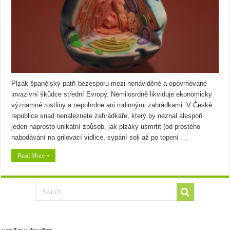
Plzák španělský patří bezesporu mezi nenáviděné a opovrhované
invazivní škůdce střední Evropy. Nemilosrdně likviduje ekonomicky
významné rostliny a nepohrdne ani rodinnými zahrádkami. V České
republice snad nenaleznete zahrádkáře, který by neznal alespoň
jeden naprosto unikátní způsob, jak plzáky usmrtit (od prostého
nabodávání na grilovací vidlice, sypání soli až po topení …
Read More »