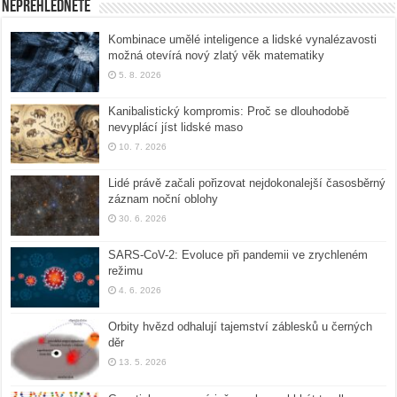
Nepřehlédněte
Kombinace umělé inteligence a lidské vynalézavosti
možná otevírá nový zlatý věk matematiky
5. 8. 2026
Kanibalistický kompromis: Proč se dlouhodobě
nevyplácí jíst lidské maso
10. 7. 2026
Lidé právě začali pořizovat nejdokonalejší časosběrný
záznam noční oblohy
30. 6. 2026
SARS-CoV-2: Evoluce při pandemii ve zrychleném
režimu
4. 6. 2026
Orbity hvězd odhalují tajemství záblesků u černých
děr
13. 5. 2026