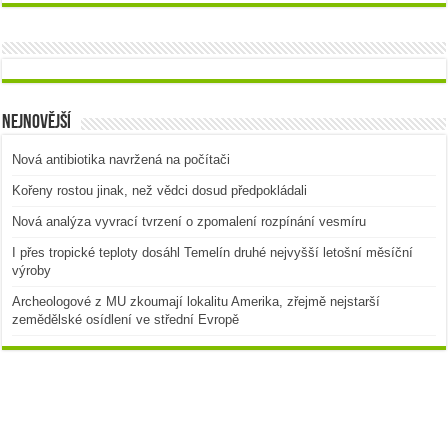
Nejnovější
Nová antibiotika navržená na počítači
Kořeny rostou jinak, než vědci dosud předpokládali
Nová analýza vyvrací tvrzení o zpomalení rozpínání vesmíru
I přes tropické teploty dosáhl Temelín druhé nejvyšší letošní měsíční
výroby
Archeologové z MU zkoumají lokalitu Amerika, zřejmě nejstarší
zemědělské osídlení ve střední Evropě