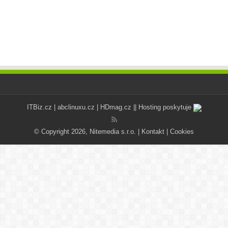
ITBiz.cz
|
abclinuxu.cz
|
HDmag.cz
|| Hosting poskytuje
© Copyright 2026, Nitemedia s.r.o. |
Kontakt
|
Cookies