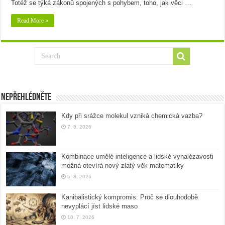
Totéž se týká zákonů spojených s pohybem, toho, jak věci …
Read More »
Nepřehlédněte
Kdy při srážce molekul vzniká chemická vazba?
7. 8. 2026
Kombinace umělé inteligence a lidské vynalézavosti
možná otevírá nový zlatý věk matematiky
5. 8. 2026
Kanibalistický kompromis: Proč se dlouhodobě
nevyplácí jíst lidské maso
10. 7. 2026