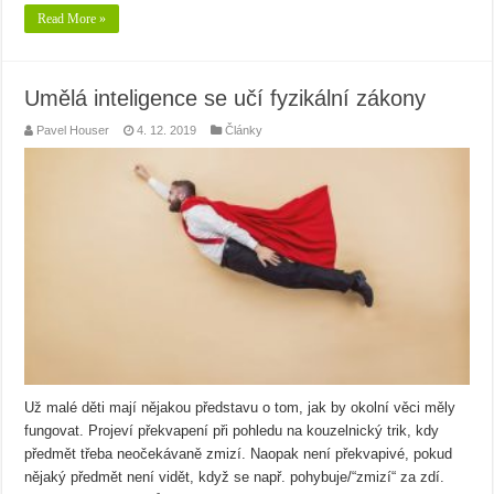
Read More »
Umělá inteligence se učí fyzikální zákony
Pavel Houser
4. 12. 2019
Články
Už malé děti mají nějakou představu o tom, jak by okolní věci měly
fungovat. Projeví překvapení při pohledu na kouzelnický trik, kdy
předmět třeba neočekávaně zmizí. Naopak není překvapivé, pokud
nějaký předmět není vidět, když se např. pohybuje/“zmizí“ za zdí.