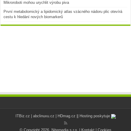
Mikroroboti mohou urychlit výrobu piva
První metabolomický a lipidomický atlas vzácného nádoru plic otevírá
cestu k hledání nových biomarkerů
ITBiz.cz
|
abclinuxu.cz
|
HDmag.cz
|| Hosting poskytuje
© Copyright 2026, Nitemedia s.r.o. |
Kontakt
|
Cookies