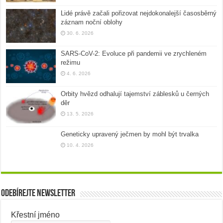
Lidé právě začali pořizovat nejdokonalejší časosběrný
záznam noční oblohy
30. 6. 2026
SARS-CoV-2: Evoluce při pandemii ve zrychleném
režimu
4. 6. 2026
Orbity hvězd odhalují tajemství záblesků u černých
děr
13. 5. 2026
Geneticky upravený ječmen by mohl být trvalka
10. 4. 2026
Odebírejte newsletter
Křestní jméno