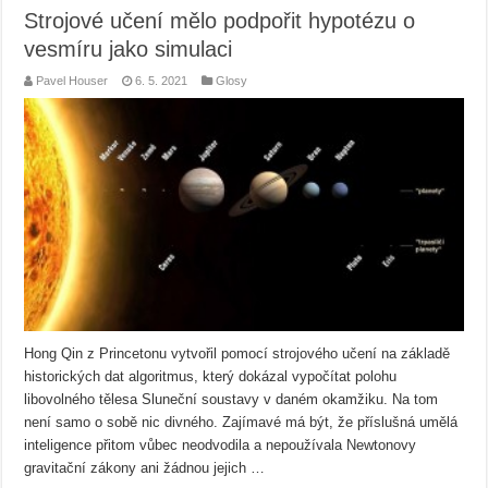
Strojové učení mělo podpořit hypotézu o
vesmíru jako simulaci
Pavel Houser
6. 5. 2021
Glosy
Hong Qin z Princetonu vytvořil pomocí strojového učení na základě
historických dat algoritmus, který dokázal vypočítat polohu
libovolného tělesa Sluneční soustavy v daném okamžiku. Na tom
není samo o sobě nic divného. Zajímavé má být, že příslušná umělá
inteligence přitom vůbec neodvodila a nepoužívala Newtonovy
gravitační zákony ani žádnou jejich …