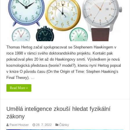
Thomas Hertog začal spolupracovat se Stephenem Hawkingem v
roce 1998 v rámci svého doktorandského projektu. Kontakt pak
pokračoval přes 20 let až do Hawkingovy smrti. Výsledkem je nová
kosmologická představa (teorie? model?), kterou nyní Hertog popsal
v knize O původu času (On the Origin of Time: Stephen Hawking’s
Final Theory). …
Read More »
Umělá inteligence zkouší hledat fyzikální
zákony
Pavel Houser
28. 7. 2022
Články