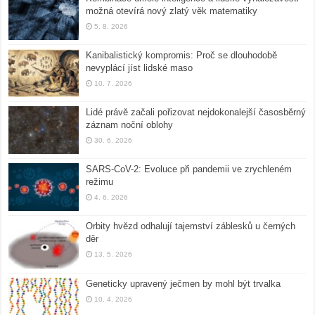
možná otevírá nový zlatý věk matematiky
5. 8. 2026
Kanibalistický kompromis: Proč se dlouhodobě
nevyplácí jíst lidské maso
10. 7. 2026
Lidé právě začali pořizovat nejdokonalejší časosběrný
záznam noční oblohy
30. 6. 2026
SARS-CoV-2: Evoluce při pandemii ve zrychleném
režimu
4. 6. 2026
Orbity hvězd odhalují tajemství záblesků u černých
děr
13. 5. 2026
Geneticky upravený ječmen by mohl být trvalka
10. 4. 2026