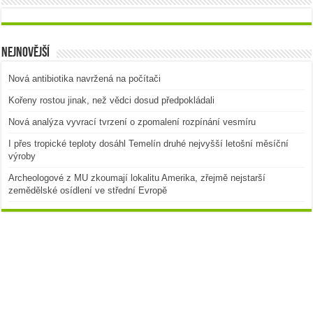
Nejnovější
Nová antibiotika navržená na počítači
Kořeny rostou jinak, než vědci dosud předpokládali
Nová analýza vyvrací tvrzení o zpomalení rozpínání vesmíru
I přes tropické teploty dosáhl Temelín druhé nejvyšší letošní měsíční
výroby
Archeologové z MU zkoumají lokalitu Amerika, zřejmě nejstarší
zemědělské osídlení ve střední Evropě