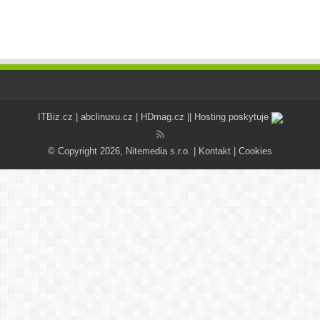
ITBiz.cz
|
abclinuxu.cz
|
HDmag.cz
|| Hosting poskytuje
© Copyright 2026, Nitemedia s.r.o. |
Kontakt
|
Cookies