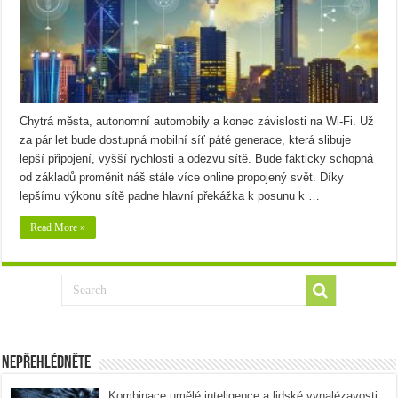
Chytrá města, autonomní automobily a konec závislosti na Wi-Fi. Už
za pár let bude dostupná mobilní síť páté generace, která slibuje
lepší připojení, vyšší rychlosti a odezvu sítě. Bude fakticky schopná
od základů proměnit náš stále více online propojený svět. Díky
lepšímu výkonu sítě padne hlavní překážka k posunu k …
Read More »
Nepřehlédněte
Kombinace umělé inteligence a lidské vynalézavosti