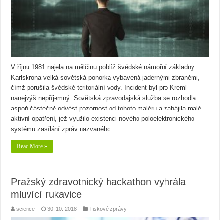
V říjnu 1981 najela na mělčinu poblíž švédské námořní základny
Karlskrona velká sovětská ponorka vybavená jadernými zbraněmi,
čímž porušila švédské teritoriální vody. Incident byl pro Kreml
nanejvýš nepříjemný. Sovětská zpravodajská služba se rozhodla
aspoň částečně odvést pozornost od tohoto maléru a zahájila malé
aktivní opatření, jež využilo existenci nového poloelektronického
systému zasílání zpráv nazvaného …
Read More »
Pražský zdravotnický hackathon vyhrála
mluvící rukavice
science
30. 10. 2018
Tiskové zprávy