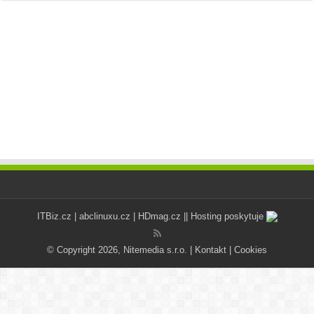
ITBiz.cz
|
abclinuxu.cz
|
HDmag.cz
|| Hosting poskytuje
© Copyright 2026, Nitemedia s.r.o. |
Kontakt
|
Cookies