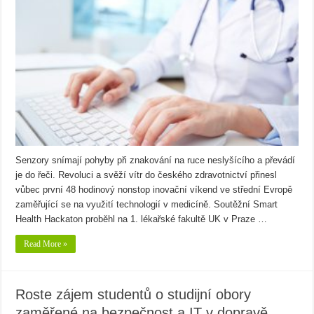
Senzory snímají pohyby při znakování na ruce neslyšícího a převádí
je do řeči. Revoluci a svěží vítr do českého zdravotnictví přinesl
vůbec první 48 hodinový nonstop inovační víkend ve střední Evropě
zaměřující se na využití technologií v medicíně. Soutěžní Smart
Health Hackaton proběhl na 1. lékařské fakultě UK v Praze …
Read More »
Roste zájem studentů o studijní obory
zaměřené na bezpečnost a IT v dopravě