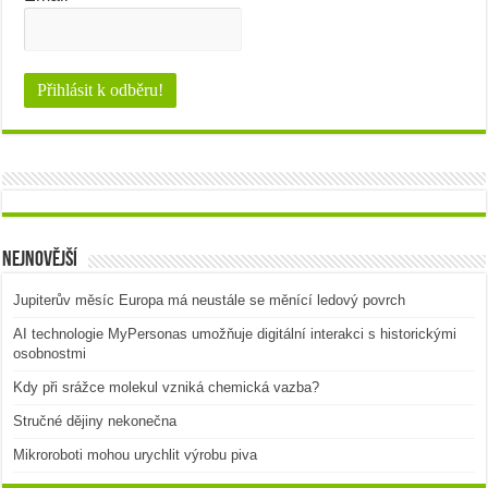
Nejnovější
Jupiterův měsíc Europa má neustále se měnící ledový povrch
AI technologie MyPersonas umožňuje digitální interakci s historickými
osobnostmi
Kdy při srážce molekul vzniká chemická vazba?
Stručné dějiny nekonečna
Mikroroboti mohou urychlit výrobu piva