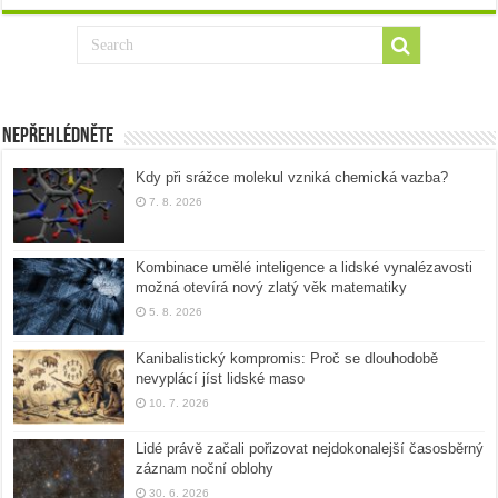
Nepřehlédněte
Kdy při srážce molekul vzniká chemická vazba?
7. 8. 2026
Kombinace umělé inteligence a lidské vynalézavosti
možná otevírá nový zlatý věk matematiky
5. 8. 2026
Kanibalistický kompromis: Proč se dlouhodobě
nevyplácí jíst lidské maso
10. 7. 2026
Lidé právě začali pořizovat nejdokonalejší časosběrný
záznam noční oblohy
30. 6. 2026