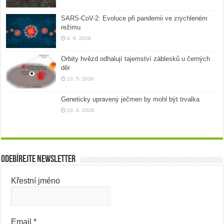
SARS-CoV-2: Evoluce při pandemii ve zrychleném
režimu
4. 6. 2026
Orbity hvězd odhalují tajemství záblesků u černých
děr
13. 5. 2026
Geneticky upravený ječmen by mohl být trvalka
10. 4. 2026
Odebírejte newsletter
Křestní jméno
Email
*