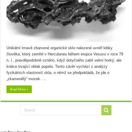
Unikátní tmavě zbarvené organické sklo nalezené uvnitř lebky
člověka, který zemřel v Herculaneu během erupce Vesuvu v roce 79
n. l., pravděpodobně vzniklo, když dotyčného zabil velmi horký, ale
krátce trvající oblak popela. Tento závěr vychází z analýzy
fyzikálních vlastností skla, o němž se předpokládá, že jde o
„zkamenělý“ mozek. …
Read More »