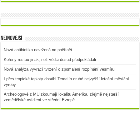
Nejnovější
Nová antibiotika navržená na počítači
Kořeny rostou jinak, než vědci dosud předpokládali
Nová analýza vyvrací tvrzení o zpomalení rozpínání vesmíru
I přes tropické teploty dosáhl Temelín druhé nejvyšší letošní měsíční
výroby
Archeologové z MU zkoumají lokalitu Amerika, zřejmě nejstarší
zemědělské osídlení ve střední Evropě