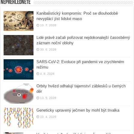
Nepřehlédněte
Kanibalistický kompromis: Proč se dlouhodobě
nevyplácí jíst lidské maso
10. 7. 2026
Lidé právě začali pořizovat nejdokonalejší časosběrný
záznam noční oblohy
30. 6. 2026
SARS-CoV-2: Evoluce při pandemii ve zrychleném
režimu
4. 6. 2026
Orbity hvězd odhalují tajemství záblesků u černých
děr
13. 5. 2026
Geneticky upravený ječmen by mohl být trvalka
10. 4. 2026