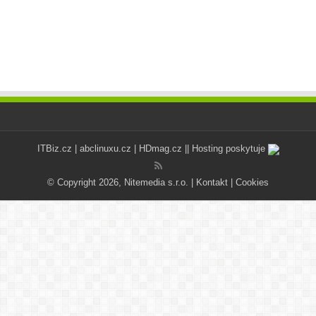
ITBiz.cz
|
abclinuxu.cz
|
HDmag.cz
|| Hosting poskytuje
© Copyright 2026, Nitemedia s.r.o. |
Kontakt
|
Cookies