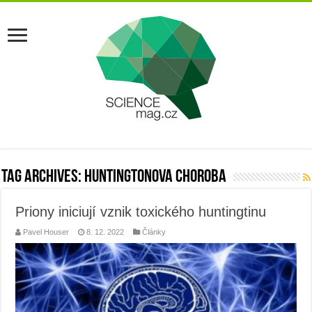
Tag Archives:
Huntingtonova choroba
Priony iniciují vznik toxického huntingtinu
Pavel Houser
8. 12. 2022
Články