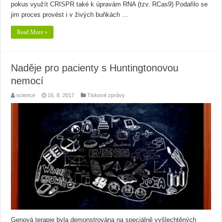
pokus využít CRISPR také k úpravám RNA (tzv. RCas9) Podařilo se
jim proces provést i v živých buňkách …
Read More »
Naděje pro pacienty s Huntingtonovou
nemocí
science
16. 8. 2017
Tiskové zprávy
Genová terapie byla demonstrována na speciálně vyšlechtěných