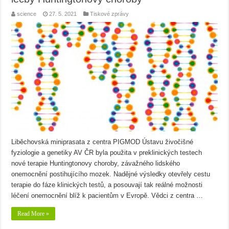
science
27. 5. 2021
Tiskové zprávy
Liběchovská miniprasata z centra PIGMOD Ústavu živočišné
fyziologie a genetiky AV ČR byla použita v preklinických testech
nové terapie Huntingtonovy choroby, závažného lidského
onemocnění postihujícího mozek. Nadějné výsledky otevřely cestu
terapie do fáze klinických testů, a posouvají tak reálné možnosti
léčení onemocnění blíž k pacientům v Evropě. Vědci z centra …
Read More »