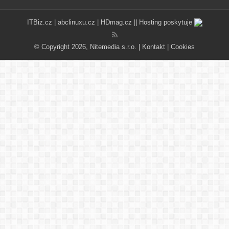
ITBiz.cz
|
abclinuxu.cz
|
HDmag.cz
|| Hosting poskytuje
© Copyright 2026, Nitemedia s.r.o. |
Kontakt
|
Cookies