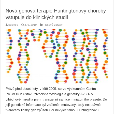
Nová genová terapie Huntingtonovy choroby
vstupuje do klinických studií
science
3. 9. 2019
Tiskové zprávy
Právě před deseti lety, v létě 2009, se ve výzkumném Centru
PIGMOD v Ústavu živočišné fyziologie a genetiky AV ČR v
Liběchově narodila první transgenní samice miniaturního prasete. Do
její genetické informace byl začleněn mutovaný, tedy nesprávně
tvarovaný lidský gen způsobující nevyléčitelnou Huntingtonovu