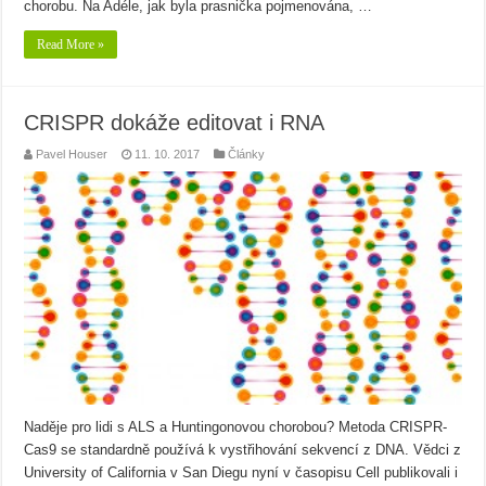
chorobu. Na Adéle, jak byla prasnička pojmenována, …
Read More »
CRISPR dokáže editovat i RNA
Pavel Houser
11. 10. 2017
Články
Naděje pro lidi s ALS a Huntingonovou chorobou? Metoda CRISPR-
Cas9 se standardně používá k vystřihování sekvencí z DNA. Vědci z
University of California v San Diegu nyní v časopisu Cell publikovali i