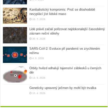
Kanibalistický kompromis: Proč se dlouhodobě
nevyplácí jíst lidské maso
10. 7. 2026
Lidé právě začali pořizovat nejdokonalejší časosběrný
záznam noční oblohy
30. 6. 2026
SARS-CoV-2: Evoluce při pandemii ve zrychleném
režimu
4. 6. 2026
Orbity hvězd odhalují tajemství záblesků u černých
děr
13. 5. 2026
Geneticky upravený ječmen by mohl být trvalka
10. 4. 2026