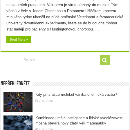
miniaturních prasatech. Vektorem je virus píchaný do mozku. Tým
vědců v čele s Janem Chrastinou a Romanem Liščákem koncem
minulého týdne ukončil na půdě brněnské Veterinární a farmaceutické
univerzity dvoutýdenní experimenty, které se do budoucna mohou
stát nadějí pro pacienty s Huntingtonovou chorobou. …
Read More »
Nepřehlédněte
Kdy při srážce molekul vzniká chemická vazba?
7. 8. 2026
Kombinace umělé inteligence a lidské vynalézavosti
možná otevírá nový zlatý věk matematiky
5. 8. 2026