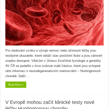
Pro sledování vzniku a vývoje nemocí nebo účinnosti léčby jsou
nezbytné ukazatele, které odráží stav postižení tkání a jsou zároveň
snadno dostupné. Vědcům z Ústavu živočišné fyziologie a genetiky
AV ČR se podařilo z krve izolovat malé částice, které jsou schopné
nést informaci o neurodegenerativním onemocnění – Huntingtonově
chorobě. Další …
Read More »
V Evropě mohou začít klinické testy nové
léčby Huntingtonovy choroby