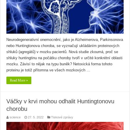
Neurodegenerativní onemocnění, jako je Alzheimerova, Parkinsonova
nebo Huntingtonova choroba, se vyznačují ukládáním proteinových
shluků (agregátů) v mozku pacientů. Nová studie zkoumá, proč se
shluky huntingtinu na počátku choroby tvoří v určité konkrétní oblasti
mozku. Závisí to nějak na typu buněk? Netoxická forma tohoto
proteinu je totiž přítomna ve všech mozkových …
Read More »
Váčky v krvi mohou odhalit Huntingtonovu
chorobu
science
27. 5. 2022
Tiskové zprávy