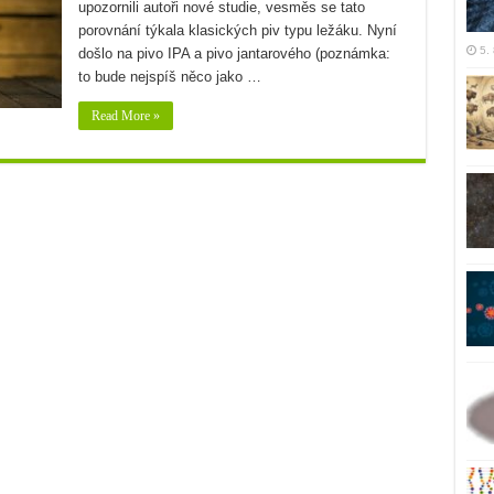
upozornili autoři nové studie, vesměs se tato
porovnání týkala klasických piv typu ležáku. Nyní
5.
došlo na pivo IPA a pivo jantarového (poznámka:
to bude nejspíš něco jako …
Read More »