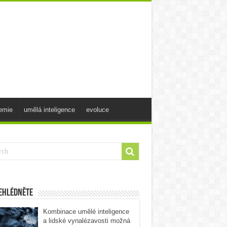
emie
umělá inteligence
evoluce
ehlédněte
Kombinace umělé inteligence
a lidské vynalézavosti možná