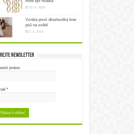
mohl být trvalka
10. 4. 2026
Vzniká první dlouhověká linie
psů na světě
2. 4. 2026
rejte newsletter
estní jméno
ail
*