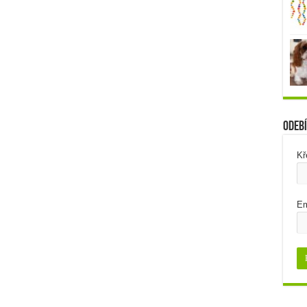
Odebí
Kř
Em