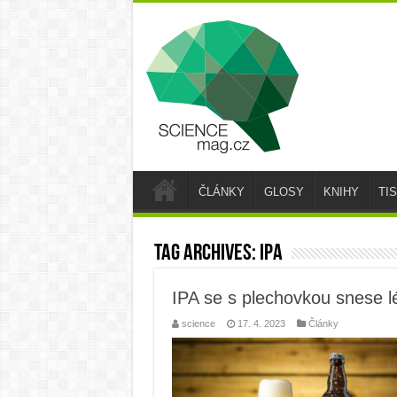
ČLÁNKY
GLOSY
KNIHY
TI
Tag Archives:
ipa
IPA se s plechovkou snese l
science
17. 4. 2023
Články