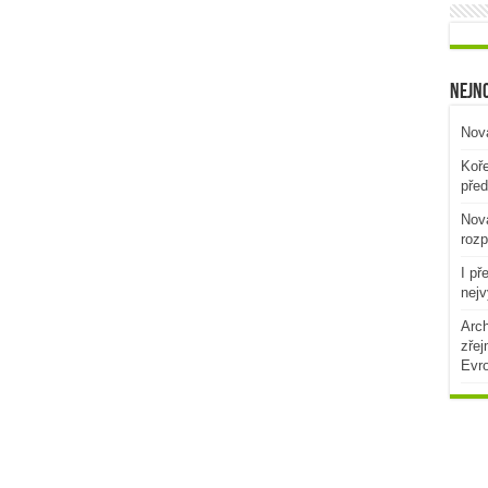
Nejno
Nová
Koře
před
Nová
rozp
I př
nejv
Arch
zřej
Evr