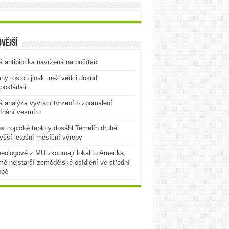
vější
 antibiotika navržená na počítači
ny rostou jinak, než vědci dosud
pokládali
 analýza vyvrací tvrzení o zpomalení
ínání vesmíru
es tropické teploty dosáhl Temelín druhé
yšší letošní měsíční výroby
eologové z MU zkoumají lokalitu Amerika,
mě nejstarší zemědělské osídlení ve střední
opě