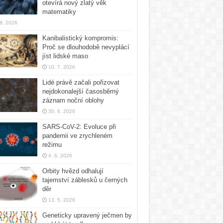
otevírá nový zlatý věk
matematiky
 8. 2026
Kanibalistický kompromis:
Proč se dlouhodobě nevyplácí
jíst lidské maso
10. 7. 2026
Lidé právě začali pořizovat
nejdokonalejší časosběrný
záznam noční oblohy
30. 6. 2026
SARS-CoV-2: Evoluce při
pandemii ve zrychleném
režimu
4. 6. 2026
Orbity hvězd odhalují
tajemství záblesků u černých
děr
13. 5. 2026
Geneticky upravený ječmen by