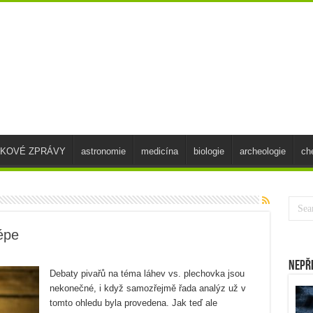
SKOVÉ ZPRÁVY
astronomie
medicína
biologie
archeologie
ch
épe
Nepř
Debaty pivařů na téma láhev vs. plechovka jsou
nekonečné, i když samozřejmě řada analýz už v
tomto ohledu byla provedena. Jak teď ale