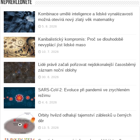
Nepřehlédněte
Kombinace umělé inteligence a lidské vynalézavosti
možná otevírá nový zlatý věk matematiky
5. 8. 2026
Kanibalistický kompromis: Proč se dlouhodobě
nevyplácí jíst lidské maso
10. 7. 2026
Lidé právě začali pořizovat nejdokonalejší časosběrný
záznam noční oblohy
30. 6. 2026
SARS-CoV-2: Evoluce při pandemii ve zrychleném
režimu
4. 6. 2026
Orbity hvězd odhalují tajemství záblesků u černých
děr
13. 5. 2026