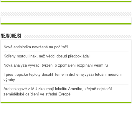
Nejnovější
Nová antibiotika navržená na počítači
Kořeny rostou jinak, než vědci dosud předpokládali
Nová analýza vyvrací tvrzení o zpomalení rozpínání vesmíru
I přes tropické teploty dosáhl Temelín druhé nejvyšší letošní měsíční
výroby
Archeologové z MU zkoumají lokalitu Amerika, zřejmě nejstarší
zemědělské osídlení ve střední Evropě