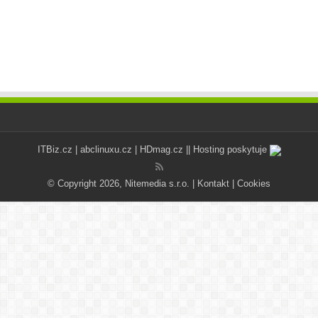
ITBiz.cz
|
abclinuxu.cz
|
HDmag.cz
|| Hosting poskytuje
© Copyright 2026, Nitemedia s.r.o. |
Kontakt
|
Cookies