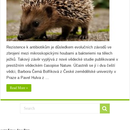
Rezistence k antibiotikům je důsledkem evolučních závodů ve
zbrojení mezi mikroskopickými houbami a bakteriemi na tělech
ježků. Takový závěr vyplývá z nové vědecké studie publikované v
prestižním vědeckém časopise Nature. Účastnili se jí i dva čeští
vědci, Barbora Černá Bolfíková z České zemědělské univerzity v
Praze a Pavel Hulva z …
Read More »