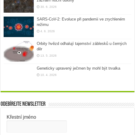
záznam noční oblohy
30. 6. 2026
SARS-CoV-2: Evoluce při pandemii ve zrychleném
režimu
4. 6. 2026
Orbity hvězd odhalují tajemství záblesků u černých
děr
13. 5. 2026
Geneticky upravený ječmen by mohl být trvalka
10. 4. 2026
Odebírejte newsletter
Křestní jméno