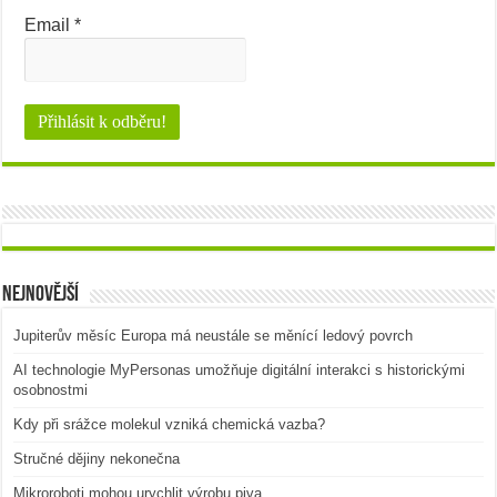
Email
*
Nejnovější
Jupiterův měsíc Europa má neustále se měnící ledový povrch
AI technologie MyPersonas umožňuje digitální interakci s historickými
osobnostmi
Kdy při srážce molekul vzniká chemická vazba?
Stručné dějiny nekonečna
Mikroroboti mohou urychlit výrobu piva