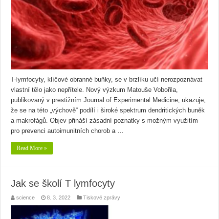
T-lymfocyty, klíčové obranné buňky, se v brzlíku učí nerozpoznávat
vlastní tělo jako nepřítele. Nový výzkum Matouše Vobořila,
publikovaný v prestižním Journal of Experimental Medicine, ukazuje,
že se na této „výchově“ podílí i široké spektrum dendritických buněk
a makrofágů. Objev přináší zásadní poznatky s možným využitím
pro prevenci autoimunitních chorob a …
Read More »
Jak se školí T lymfocyty
science
8. 3. 2022
Tiskové zprávy