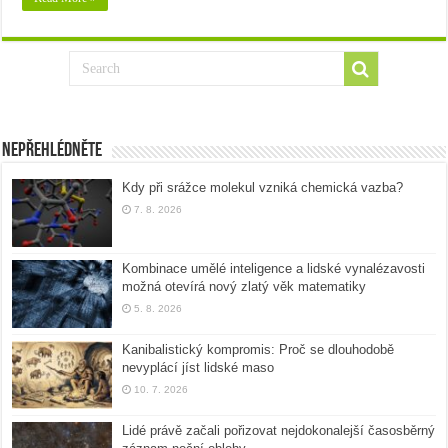
Nepřehlédněte
Kdy při srážce molekul vzniká chemická vazba?
7. 8. 2026
Kombinace umělé inteligence a lidské vynalézavosti
možná otevírá nový zlatý věk matematiky
5. 8. 2026
Kanibalistický kompromis: Proč se dlouhodobě
nevyplácí jíst lidské maso
10. 7. 2026
Lidé právě začali pořizovat nejdokonalejší časosběrný