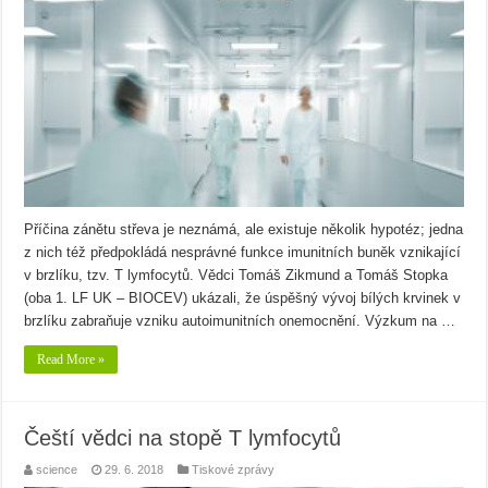
Příčina zánětu střeva je neznámá, ale existuje několik hypotéz; jedna
z nich též předpokládá nesprávné funkce imunitních buněk vznikající
v brzlíku, tzv. T lymfocytů. Vědci Tomáš Zikmund a Tomáš Stopka
(oba 1. LF UK – BIOCEV) ukázali, že úspěšný vývoj bílých krvinek v
brzlíku zabraňuje vzniku autoimunitních onemocnění. Výzkum na …
Read More »
Čeští vědci na stopě T lymfocytů
science
29. 6. 2018
Tiskové zprávy