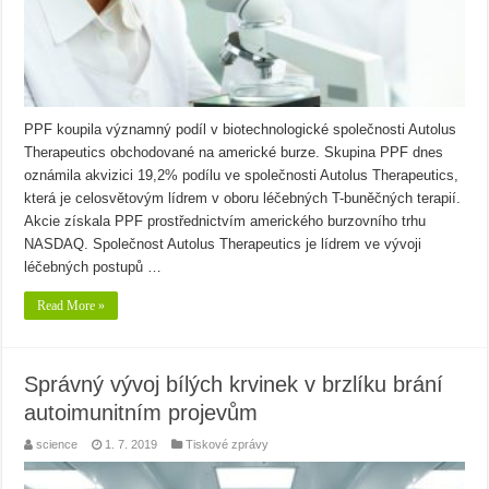
PPF koupila významný podíl v biotechnologické společnosti Autolus
Therapeutics obchodované na americké burze. Skupina PPF dnes
oznámila akvizici 19,2% podílu ve společnosti Autolus Therapeutics,
která je celosvětovým lídrem v oboru léčebných T-buněčných terapií.
Akcie získala PPF prostřednictvím amerického burzovního trhu
NASDAQ. Společnost Autolus Therapeutics je lídrem ve vývoji
léčebných postupů …
Read More »
Správný vývoj bílých krvinek v brzlíku brání
autoimunitním projevům
science
1. 7. 2019
Tiskové zprávy