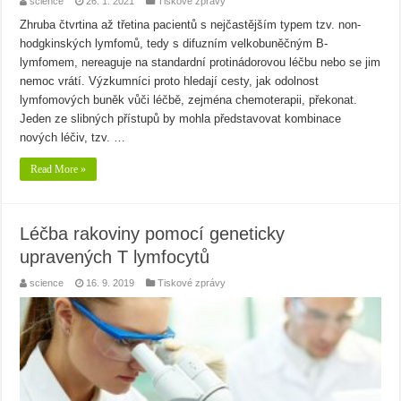
science
26. 1. 2021
Tiskové zprávy
Zhruba čtvrtina až třetina pacientů s nejčastějším typem tzv. non-
hodgkinských lymfomů, tedy s difuzním velkobuněčným B-
lymfomem, nereaguje na standardní protinádorovou léčbu nebo se jim
nemoc vrátí. Výzkumníci proto hledají cesty, jak odolnost
lymfomových buněk vůči léčbě, zejména chemoterapii, překonat.
Jeden ze slibných přístupů by mohla představovat kombinace
nových léčiv, tzv. …
Read More »
Léčba rakoviny pomocí geneticky
upravených T lymfocytů
science
16. 9. 2019
Tiskové zprávy