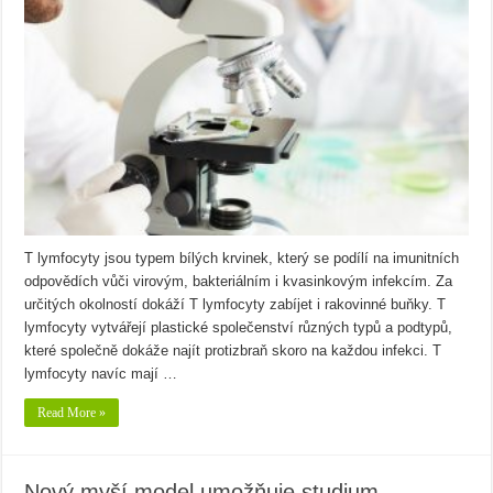
T lymfocyty jsou typem bílých krvinek, který se podílí na imunitních
odpovědích vůči virovým, bakteriálním i kvasinkovým infekcím. Za
určitých okolností dokáží T lymfocyty zabíjet i rakovinné buňky. T
lymfocyty vytvářejí plastické společenství různých typů a podtypů,
které společně dokáže najít protizbraň skoro na každou infekci. T
lymfocyty navíc mají …
Read More »
Nový myší model umožňuje studium