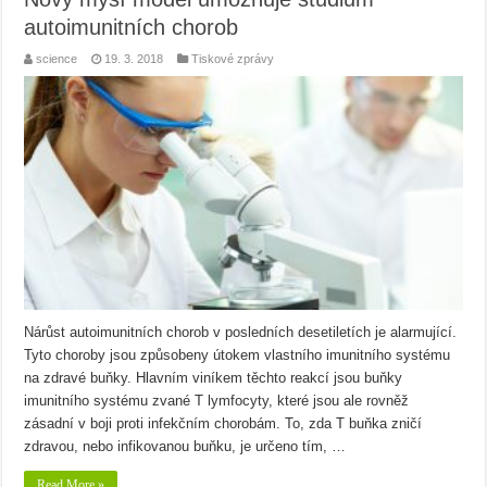
autoimunitních chorob
science
19. 3. 2018
Tiskové zprávy
Nárůst autoimunitních chorob v posledních desetiletích je alarmující.
Tyto choroby jsou způsobeny útokem vlastního imunitního systému
na zdravé buňky. Hlavním viníkem těchto reakcí jsou buňky
imunitního systému zvané T lymfocyty, které jsou ale rovněž
zásadní v boji proti infekčním chorobám. To, zda T buňka zničí
zdravou, nebo infikovanou buňku, je určeno tím, …
Read More »