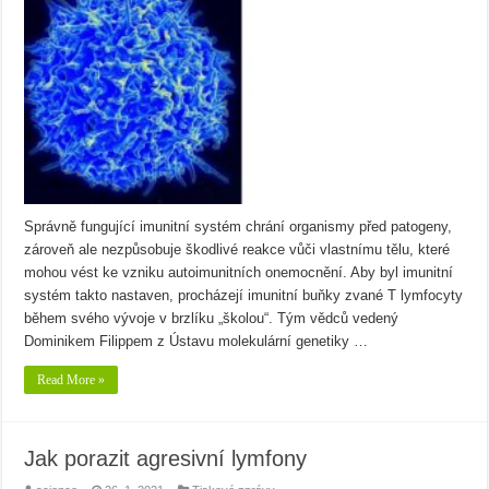
Správně fungující imunitní systém chrání organismy před patogeny,
zároveň ale nezpůsobuje škodlivé reakce vůči vlastnímu tělu, které
mohou vést ke vzniku autoimunitních onemocnění. Aby byl imunitní
systém takto nastaven, procházejí imunitní buňky zvané T lymfocyty
během svého vývoje v brzlíku „školou“. Tým vědců vedený
Dominikem Filippem z Ústavu molekulární genetiky …
Read More »
Jak porazit agresivní lymfony