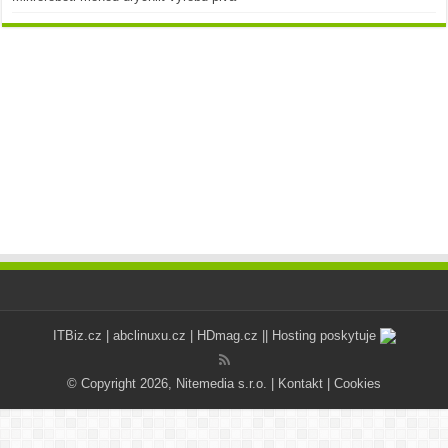
ITBiz.cz
|
abclinuxu.cz
|
HDmag.cz
|| Hosting poskytuje
© Copyright 2026, Nitemedia s.r.o. |
Kontakt
|
Cookies