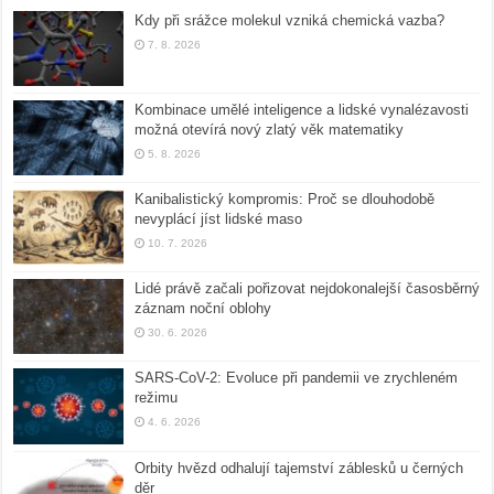
Kdy při srážce molekul vzniká chemická vazba?
7. 8. 2026
Kombinace umělé inteligence a lidské vynalézavosti
možná otevírá nový zlatý věk matematiky
5. 8. 2026
Kanibalistický kompromis: Proč se dlouhodobě
nevyplácí jíst lidské maso
10. 7. 2026
Lidé právě začali pořizovat nejdokonalejší časosběrný
záznam noční oblohy
30. 6. 2026
SARS-CoV-2: Evoluce při pandemii ve zrychleném
režimu
4. 6. 2026
Orbity hvězd odhalují tajemství záblesků u černých
děr