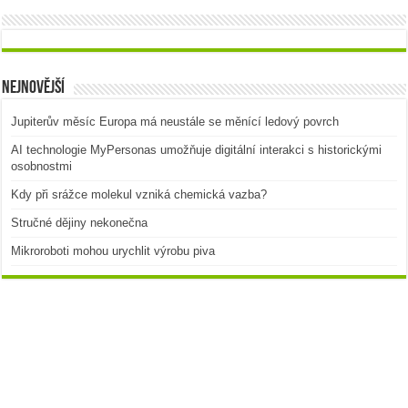
Nejnovější
Jupiterův měsíc Europa má neustále se měnící ledový povrch
AI technologie MyPersonas umožňuje digitální interakci s historickými
osobnostmi
Kdy při srážce molekul vzniká chemická vazba?
Stručné dějiny nekonečna
Mikroroboti mohou urychlit výrobu piva