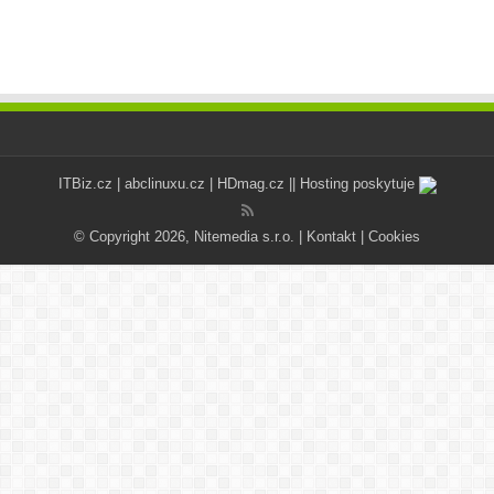
ITBiz.cz
|
abclinuxu.cz
|
HDmag.cz
|| Hosting poskytuje
© Copyright 2026, Nitemedia s.r.o. |
Kontakt
|
Cookies