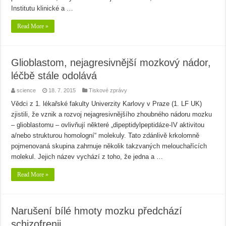
Institutu klinické a …
Read More »
Glioblastom, nejagresivnější mozkový nádor,
léčbě stále odolává
science
18. 7. 2015
Tiskové zprávy
Vědci z 1. lékařské fakulty Univerzity Karlovy v Praze (1. LF UK)
zjistili, že vznik a rozvoj nejagresivnějšího zhoubného nádoru mozku
– glioblastomu – ovlivňují některé „dipeptidylpeptidáze-IV aktivitou
a/nebo strukturou homologní“ molekuly. Tato zdánlivě krkolomně
pojmenovaná skupina zahrnuje několik takzvaných melouchařících
molekul. Jejich název vychází z toho, že jedna a …
Read More »
Narušení bílé hmoty mozku předchází
schizofrenii