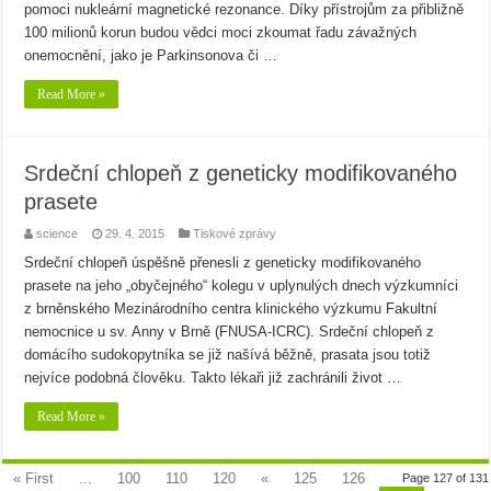
pomoci nukleární magnetické rezonance. Díky přístrojům za přibližně
100 milionů korun budou vědci moci zkoumat řadu závažných
onemocnění, jako je Parkinsonova či …
Read More »
Srdeční chlopeň z geneticky modifikovaného
prasete
science
29. 4. 2015
Tiskové zprávy
Srdeční chlopeň úspěšně přenesli z geneticky modifikovaného
prasete na jeho „obyčejného“ kolegu v uplynulých dnech výzkumníci
z brněnského Mezinárodního centra klinického výzkumu Fakultní
nemocnice u sv. Anny v Brně (FNUSA-ICRC). Srdeční chlopeň z
domácího sudokopytníka se již našívá běžně, prasata jsou totiž
nejvíce podobná člověku. Takto lékaři již zachránili život …
Read More »
« First
...
100
110
120
«
125
126
Page 127 of 131