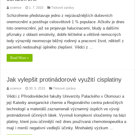
science
1. 7. 2015
Tiskové zprávy
Schizofrenie představuje jedno z nejzávažnějších duševních
onemocnění a postihuje celosvětově 1 % populace. Ačkoliv je dnes
toto onemocnění, jež se projevuje halucinacemi, bludy a dalšími
příznaky z oblasti emotivity, dobře léčitelné a většině nemocných
tedy výrazněji neomezuje běžný rodinný a pracovní život, někteří z
pacientů nedosahují úplného zlepšení. Vědci z …
Read More »
Jak vylepšit protinádorové využití cisplatiny
science
30. 5. 2015
Tiskové zprávy
Vědci z Přírodovědecké fakulty Univerzity Palackého v Olomouci a
její Katedry anorganické chemie a Regionálního centra pokročilých
technologií a materiálů zaznamenali významný úspěch ve vývoji
protinádorově účinných látek. Vyvinuli komplexní sloučeniny na bázi
platiny, které jsou účinnější než dnes používaná chemoterapeutika a
mají i menší negativní vedlejší účinky. Mnohaletý výzkum …