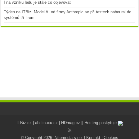
I na vzniku ledu je stále co objevovat
Týden na ITBiz: Model AI od firmy Anthropic se při testech naboural do
systémů tří firem
ITBiz.cz
|
abclinuxu.cz
|
HDmag.cz
|| Hosting poskytuje
© Copyright 2026, Nitemedia s.r.o. |
Kontakt
|
Cookies