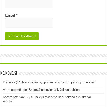
Email
*
Nejnovější
Planetka (44) Nysa může být prvním známým trojlaločným tělesem
Astrofoto měsíce: Srpková mlhovina a Mýdlová bublina
Kostry bez hláv: Výskum výnimočného neolitického sídliska vo
Vrábľoch