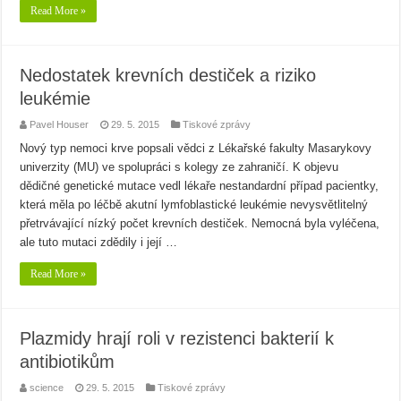
Read More »
Nedostatek krevních destiček a riziko
leukémie
Pavel Houser
29. 5. 2015
Tiskové zprávy
Nový typ nemoci krve popsali vědci z Lékařské fakulty Masarykovy
univerzity (MU) ve spolupráci s kolegy ze zahraničí. K objevu
dědičné genetické mutace vedl lékaře nestandardní případ pacientky,
která měla po léčbě akutní lymfoblastické leukémie nevysvětlitelný
přetrvávající nízký počet krevních destiček. Nemocná byla vyléčena,
ale tuto mutaci zdědily i její …
Read More »
Plazmidy hrají roli v rezistenci bakterií k
antibiotikům
science
29. 5. 2015
Tiskové zprávy