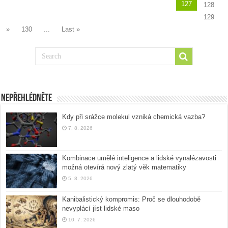
127
128
129
»
130
...
Last »
Nepřehlédněte
Kdy při srážce molekul vzniká chemická vazba?
7. 8. 2026
Kombinace umělé inteligence a lidské vynalézavosti
možná otevírá nový zlatý věk matematiky
5. 8. 2026
Kanibalistický kompromis: Proč se dlouhodobě
nevyplácí jíst lidské maso
10. 7. 2026