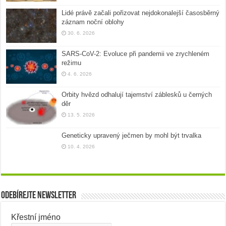
Lidé právě začali pořizovat nejdokonalejší časosběrný
záznam noční oblohy
30. 6. 2026
SARS-CoV-2: Evoluce při pandemii ve zrychleném
režimu
4. 6. 2026
Orbity hvězd odhalují tajemství záblesků u černých
děr
13. 5. 2026
Geneticky upravený ječmen by mohl být trvalka
10. 4. 2026
Odebírejte newsletter
Křestní jméno