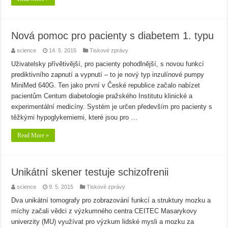
Nová pomoc pro pacienty s diabetem 1. typu
science
14. 5. 2015
Tiskové zprávy
Uživatelsky přívětivější, pro pacienty pohodlnější, s novou funkcí
prediktivního zapnutí a vypnutí – to je nový typ inzulínové pumpy
MiniMed 640G. Ten jako první v České republice začalo nabízet
pacientům Centum diabetologie pražského Institutu klinické a
experimentální medicíny. Systém je určen především pro pacienty s
těžkými hypoglykemiemi, které jsou pro …
Read More »
Unikátní skener testuje schizofrenii
science
9. 5. 2015
Tiskové zprávy
Dva unikátní tomografy pro zobrazování funkcí a struktury mozku a
míchy začali vědci z výzkumného centra CEITEC Masarykovy
univerzity (MU) využívat pro výzkum lidské mysli a mozku za