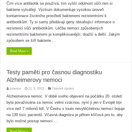
Čím více antibiotik se používá, tím vyšší odolnost vůči nim si
bakterie vytvářejí. Výzkum dokumentuje vysokou úroveň
kontaminace životního prostředí bakteriemi rezistentními k
antibiotikům. Ty si samy předávají geny obsahující informace o
rezistenci vůči antibiotikům. Léčba nemoci způsobených
rezistentními bakteriemi je komplikovanější, dražší a delší. Jakým
způsobem se šíří bakterie …
Read More »
Testy paměti pro časnou diagnostiku
Alzheimerovy nemoci
science
21. 5. 2015
Tiskové zprávy
Alzheimerova nemoc. V době svého objevení na počátku 20. století
byla považována za nemoc velmi vzácnou, nyní jí jen v Evropě trpí
více než 7 milionů lidí. V Česku s touto nevyléčitelnou nemocí bojuje
na 130 tisíc pacientů. Včasná diagnóza je přitom klíčová pro to, aby
bylo možné postup nemoci …
Read More »