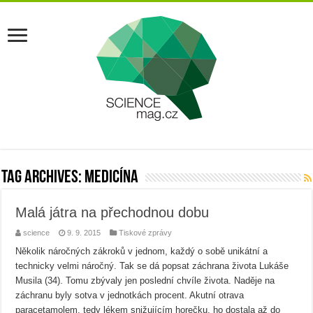
Tag Archives:
medicína
Malá játra na přechodnou dobu
science
9. 9. 2015
Tiskové zprávy
Několik náročných zákroků v jednom, každý o sobě unikátní a
technicky velmi náročný. Tak se dá popsat záchrana života Lukáše
Musila (34). Tomu zbývaly jen poslední chvíle života. Naděje na
záchranu byly sotva v jednotkách procent. Akutní otrava
paracetamolem, tedy lékem snižujícím horečku, ho dostala až do