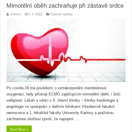
Mimotělní oběh zachraňuje při zástavě srdce
science
5. 4. 2022
Tiskové zprávy
Po covidu-19 má povědomí o extrakorporální membránové
oxygenaci, tedy přístroji ECMO zajišťujícím mimotělní oběh, i širší
veřejnost. Lékaři a vědci z II. interní kliniky – kliniky kardiologie a
angiologie ve spolupráci s dalšími klinikami Všeobecné fakultní
nemocnice a 1. lékařské fakulty Univerzity Karlovy a pražskou
záchrannou službou zjistili, že napojení …
Read More »