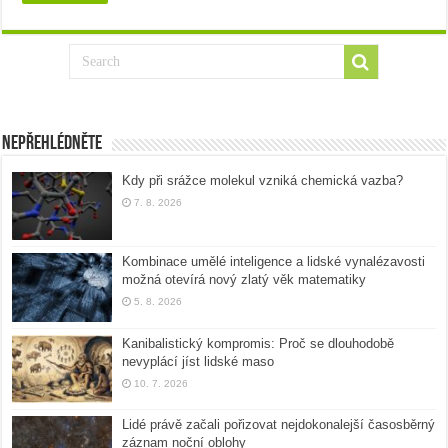
Nepřehlédněte
Kdy při srážce molekul vzniká chemická vazba?
7. 8. 2026
Kombinace umělé inteligence a lidské vynalézavosti
možná otevírá nový zlatý věk matematiky
5. 8. 2026
Kanibalistický kompromis: Proč se dlouhodobě
nevyplácí jíst lidské maso
10. 7. 2026
Lidé právě začali pořizovat nejdokonalejší časosběrný
záznam noční oblohy