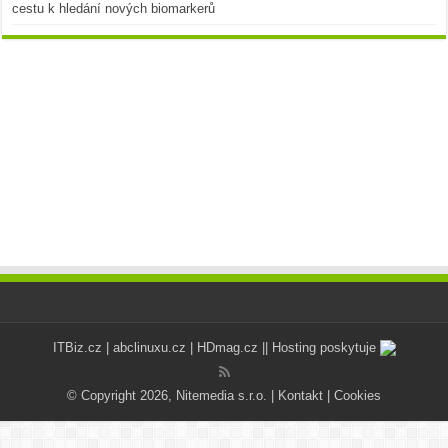
cestu k hledání nových biomarkerů
ITBiz.cz
|
abclinuxu.cz
|
HDmag.cz
|| Hosting poskytuje
© Copyright 2026, Nitemedia s.r.o. |
Kontakt
|
Cookies