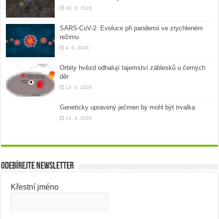
30. 6. 2026
SARS-CoV-2: Evoluce při pandemii ve zrychleném
režimu
4. 6. 2026
Orbity hvězd odhalují tajemství záblesků u černých
děr
13. 5. 2026
Geneticky upravený ječmen by mohl být trvalka
10. 4. 2026
Odebírejte newsletter
Křestní jméno