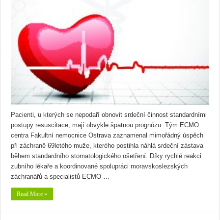
Pacienti, u kterých se nepodaří obnovit srdeční činnost standardními
postupy resuscitace, mají obvykle špatnou prognózu. Tým ECMO
centra Fakultní nemocnice Ostrava zaznamenal mimořádný úspěch
při záchraně 69letého muže, kterého postihla náhlá srdeční zástava
během standardního stomatologického ošetření. Díky rychlé reakci
zubního lékaře a koordinované spolupráci moravskoslezských
záchranářů a specialistů ECMO …
Read More »