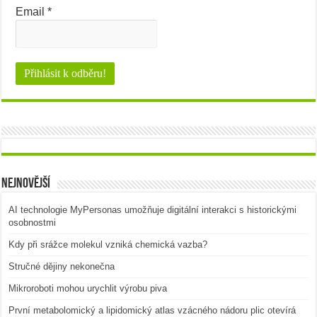
Email
*
Nejnovější
AI technologie MyPersonas umožňuje digitální interakci s historickými
osobnostmi
Kdy při srážce molekul vzniká chemická vazba?
Stručné dějiny nekonečna
Mikroroboti mohou urychlit výrobu piva
První metabolomický a lipidomický atlas vzácného nádoru plic otevírá