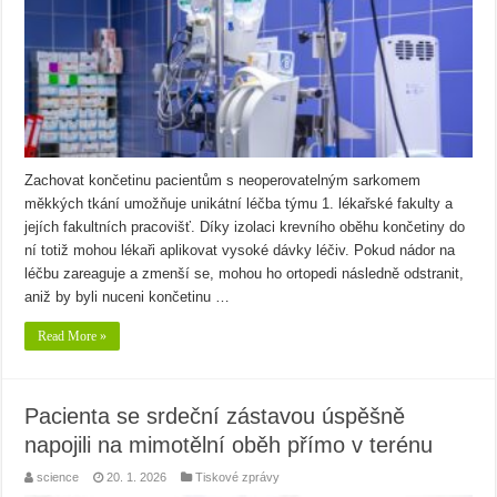
Zachovat končetinu pacientům s neoperovatelným sarkomem
měkkých tkání umožňuje unikátní léčba týmu 1. lékařské fakulty a
jejích fakultních pracovišť. Díky izolaci krevního oběhu končetiny do
ní totiž mohou lékaři aplikovat vysoké dávky léčiv. Pokud nádor na
léčbu zareaguje a zmenší se, mohou ho ortopedi následně odstranit,
aniž by byli nuceni končetinu …
Read More »
Pacienta se srdeční zástavou úspěšně
napojili na mimotělní oběh přímo v terénu
science
20. 1. 2026
Tiskové zprávy