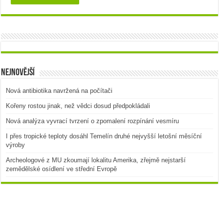
Nejnovější
Nová antibiotika navržená na počítači
Kořeny rostou jinak, než vědci dosud předpokládali
Nová analýza vyvrací tvrzení o zpomalení rozpínání vesmíru
I přes tropické teploty dosáhl Temelín druhé nejvyšší letošní měsíční
výroby
Archeologové z MU zkoumají lokalitu Amerika, zřejmě nejstarší
zemědělské osídlení ve střední Evropě