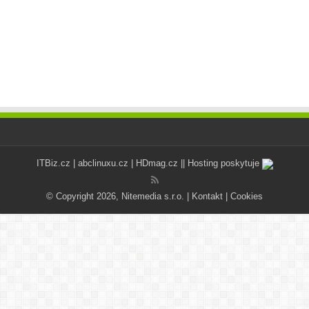
ITBiz.cz
|
abclinuxu.cz
|
HDmag.cz
|| Hosting poskytuje
© Copyright 2026, Nitemedia s.r.o. |
Kontakt
|
Cookies