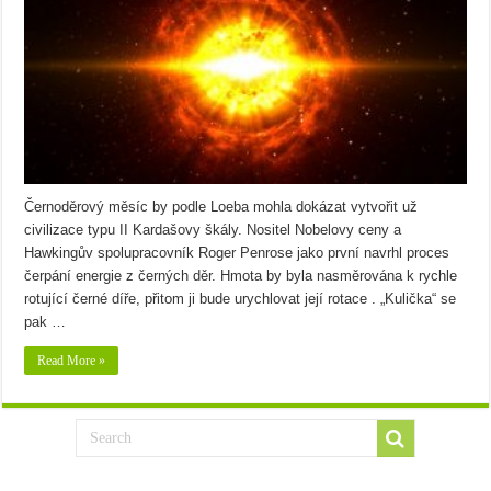
Černoděrový měsíc by podle Loeba mohla dokázat vytvořit už
civilizace typu II Kardašovy škály. Nositel Nobelovy ceny a
Hawkingův spolupracovník Roger Penrose jako první navrhl proces
čerpání energie z černých děr. Hmota by byla nasměrována k rychle
rotující černé díře, přitom ji bude urychlovat její rotace . „Kulička“ se
pak …
Read More »