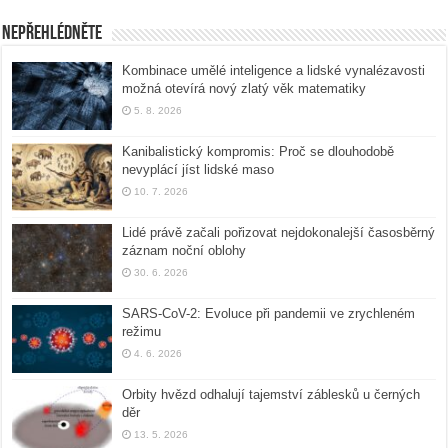
Nepřehlédněte
Kombinace umělé inteligence a lidské vynalézavosti
možná otevírá nový zlatý věk matematiky
5. 8. 2026
Kanibalistický kompromis: Proč se dlouhodobě
nevyplácí jíst lidské maso
10. 7. 2026
Lidé právě začali pořizovat nejdokonalejší časosběrný
záznam noční oblohy
30. 6. 2026
SARS-CoV-2: Evoluce při pandemii ve zrychleném
režimu
4. 6. 2026
Orbity hvězd odhalují tajemství záblesků u černých
děr
13. 5. 2026