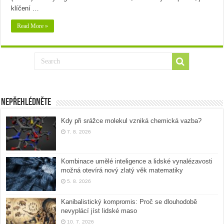
klíčení …
Read More »
Nepřehlédněte
Kdy při srážce molekul vzniká chemická vazba?
7. 8. 2026
Kombinace umělé inteligence a lidské vynalézavosti
možná otevírá nový zlatý věk matematiky
5. 8. 2026
Kanibalistický kompromis: Proč se dlouhodobě
nevyplácí jíst lidské maso
10. 7. 2026