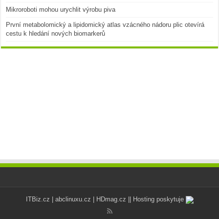
Mikroroboti mohou urychlit výrobu piva
První metabolomický a lipidomický atlas vzácného nádoru plic otevírá
cestu k hledání nových biomarkerů
ITBiz.cz
|
abclinuxu.cz
|
HDmag.cz
|| Hosting poskytuje