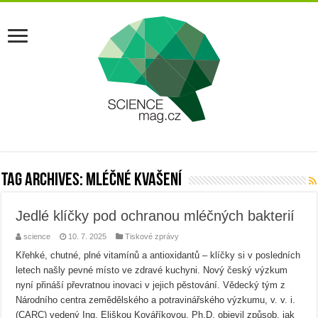
Tag Archives:
mléčné kvašení
Jedlé klíčky pod ochranou mléčných bakterií
science
10. 7. 2025
Tiskové zprávy
Křehké, chutné, plné vitamínů a antioxidantů – klíčky si v posledních
letech našly pevné místo ve zdravé kuchyni. Nový český výzkum
nyní přináší převratnou inovaci v jejich pěstování. Vědecký tým z
Národního centra zemědělského a potravinářského výzkumu, v. v. i.
(CARC) vedený Ing. Eliškou Kováříkovou, Ph.D. objevil způsob, jak