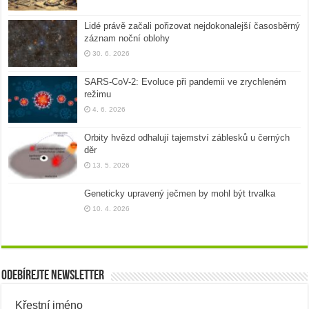
Lidé právě začali pořizovat nejdokonalejší časosběrný
záznam noční oblohy
30. 6. 2026
SARS-CoV-2: Evoluce při pandemii ve zrychleném
režimu
4. 6. 2026
Orbity hvězd odhalují tajemství záblesků u černých
děr
13. 5. 2026
Geneticky upravený ječmen by mohl být trvalka
10. 4. 2026
Odebírejte newsletter
Křestní jméno