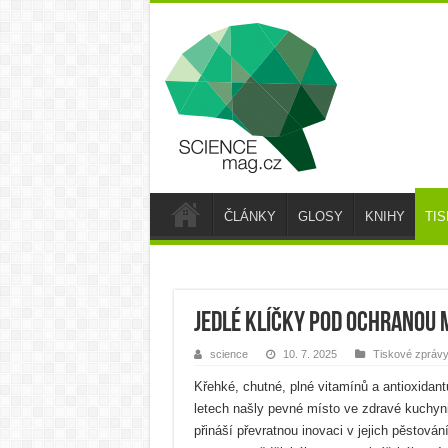
ČLÁNKY
GLOSY
KNIHY
TI
Jedlé klíčky pod ochranou 
science
10. 7. 2025
Tiskové zpráv
Křehké, chutné, plné vitamínů a antioxidant
letech našly pevné místo ve zdravé kuchy
přináší převratnou inovaci v jejich pěstová