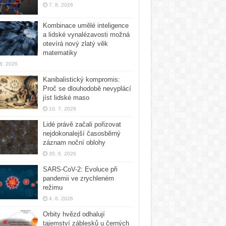
7. 8. 2026
Kombinace umělé inteligence
a lidské vynalézavosti možná
otevírá nový zlatý věk
matematiky
 8. 2026
Kanibalistický kompromis:
Proč se dlouhodobě nevyplácí
jíst lidské maso
10. 7. 2026
Lidé právě začali pořizovat
nejdokonalejší časosběrný
záznam noční oblohy
30. 6. 2026
SARS-CoV-2: Evoluce při
pandemii ve zrychleném
režimu
4. 6. 2026
Orbity hvězd odhalují
tajemství záblesků u černých