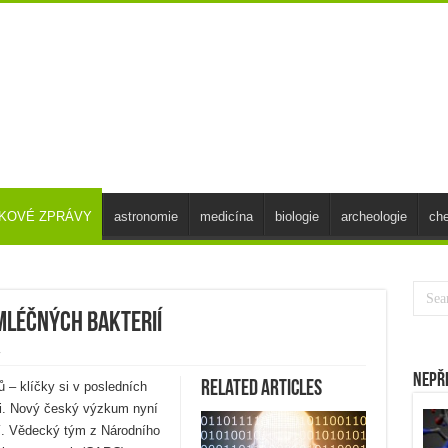
SKOVÉ ZPRÁVY
astronomie
medicína
biologie
archeologie
ch
mléčných bakterií
y
Nepř
Related Articles
ů – klíčky si v posledních
ni. Nový český výzkum nyní
ní. Vědecký tým z Národního