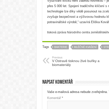
Využívání klíčků není žádnou novinkou – jej
přes 5 000 let. Spojení tradičního klíčení 
technologie lze díky vědě posunout na zcel
zvyšuje bezpečnost a výživovou hodnotu klíč
potravinářské výrobě,“ uzavírá Eliška Kovář
tisková zpráva Národního centra zemědělskéh
Tags
BAKTERIE
MLÉČNÉ KVAŠENÍ
STR
Previous
V Ostravě tisknou živé buňky a
biomateriály
Napsat komentář
Vaše e-mailová adresa nebude zveřejněna.
Komentář
*