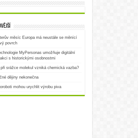
vější
terův měsíc Europa má neustále se měnící
vý povrch
echnologie MyPersonas umožňuje digitální
rakci s historickými osobnostmi
při srážce molekul vzniká chemická vazba?
čné dějiny nekonečna
oroboti mohou urychlit výrobu piva