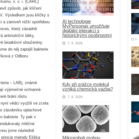
kumu, v. v. i. (CARC)
vil způsob, jak klíčení
ií. Výsledkem jsou klíčky s
AI technologie
ci a zároveň nižší spotřebou
MyPersonas umožňuje
proces, který zásadně
digitální interakci s
historickými osobnostmi
 antinutriční látky,
5.
é bioaktivní sloučeniny.
7. 8. 2026
me do něj zapojili bakterie
říková z Odboru
cteria – LAB), známé
Kdy při srážce molekul
vzniká chemická vazba?
ají výjimečné ochranné
eré brání růstu
7. 8. 2026
nyní vědci využili ve zcela
 „Do zásobníku oplachové
ro bakterie. Ty pak v
produkovaly mléčné
tinou jsme následně
 princip metody Eliška
Mikroroboti mohou