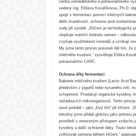
centra zemědělského a potravinářského výz
vedený Ing. Eliškou Kováříkovou, Ph.D. obje
spojit s fermentací pomocí mléčných bakter
delší trvanlivostí, ochranou proti kontamina
vody při výrobě. „Klíčení je technologický 
zlepšuje nutriční hodnotu semen – odbourává
zvyšuje využitelnost minerálů a vznikají nov
My jsme tento proces posunuli dál tím, že js
mléčného kvašení,“ vysvětluje Eliška Ková
potravinářství CARC.
Ochrana díky fermentaci
Bakterie mléčného kvašení (Lactic Acid Ba
především z jogurtů nebo kysaného zelí, m
schopnosti. Produkují organické kyseliny, kt
nežádoucích mikroorganismů. Tento princip 
nové podobě – jako „živý štít“ při klíčení.
tekutiny jsme přidali glukózu jako potravu p
prostředí s omezeným přístupem vzduchu 
kyseliny a další ochranné látky. Touto teku
zvlhčovali semena během klíčení,“ popisuje