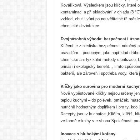
Kováříková. Výsledkem jsou klíčky, které o
kontaminaci a při skladování v chladu (8 °C
vzhled, chuť i vůni po neuvěřitelné tři měsíc
chemické dezinfekce.
Dvojnásobná výhoda: bezpečnost i úspo
Klíčení je z hlediska bezpečnosti náročný 
pravidlům – podobným jako například drůbež
chemické ani fyzikální metody sterilizace,
přináší i ekologický benefit. „Tímto způsob
bakterií, ale zároveň i spotřeba vody, která
Klíčky jako surovina pro moderní kuchyn
Nově vypěstované klíčky nejsou určeny jen d
teplou kuchyni – do polévek, omáček, maso
nutričně hodnotným doplňkem i pro ty, kdo j
Recepty jsou v kuchařce „Klíčím, klíčíš, klí
ve formě e-knihy v e-shopu Společnosti pro
Inovace s hlubokými kořeny