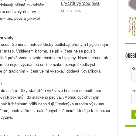
urychlit výrobu piva
dolávají běžné mikrobiální
7. 8. 2026
) si uchovaly čerstvý
e – bez použití jakékoli
ra vody
proces. Semena i hotové klíčky podléhají přísným hygienickým
í maso. Vzhledem k tomu, že při klíčení nelze použít
Odebí
 bývá právě voda hlavním nástrojem hygieny. Nová metoda tak
em se nejen významně snížilo riziko rozvoje škodlivých
Kř
 je při tradičním klíčení velmi vysoká,“ dodává Kováříková.
i
o salátů. Díky stabilitě a výživové hodnotě se hodí i pro
Em
vých pokrmů i do sladkého pečiva. „Mohou být chutným i
inak luštěninám příliš neholdují,“ podotýká autorka výzkumu.
číme, aneb vaříme z naklíčených luštěnin“, která je k dispozici
 výživu.