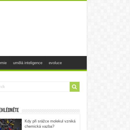
emie
umělá inteligence
evoluce
ehlédněte
Kdy při srážce molekul vzniká
chemická vazba?