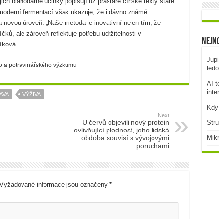
ich blahodárné účinky popisují už prastaré čínské texty staré
s moderní fermentací však ukazuje, že i dávno známé
a novou úroveň. „Naše metoda je inovativní nejen tím, že
ků, ale zároveň reflektuje potřebu udržitelnosti v
Nejno
íková.
Jupi
o a potravinářského výzkumu
ledo
AI t
inte
AVA
VÝŽIVA
Kdy 
Next
U červů objevili nový protein
Stru
ovlivňující plodnost, jeho lidská
obdoba souvisí s vývojovými
Mikr
poruchami
Vyžadované informace jsou označeny
*