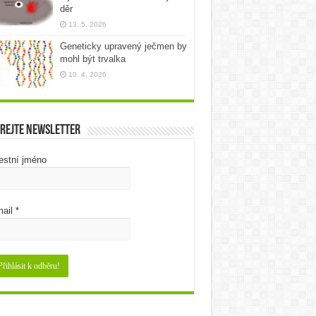
děr
13. 5. 2026
Geneticky upravený ječmen by
mohl být trvalka
10. 4. 2026
rejte newsletter
estní jméno
ail
*