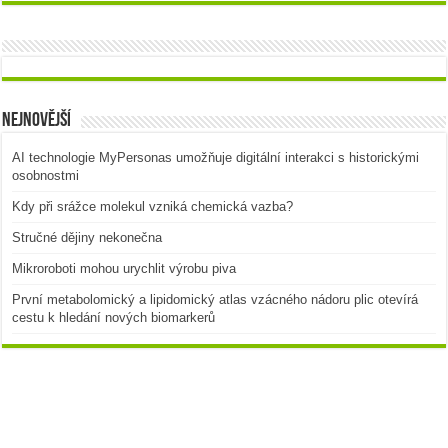
Nejnovější
AI technologie MyPersonas umožňuje digitální interakci s historickými
osobnostmi
Kdy při srážce molekul vzniká chemická vazba?
Stručné dějiny nekonečna
Mikroroboti mohou urychlit výrobu piva
První metabolomický a lipidomický atlas vzácného nádoru plic otevírá
cestu k hledání nových biomarkerů