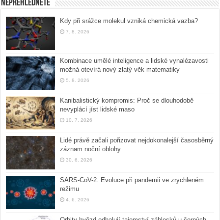
Nepřehlédněte
Kdy při srážce molekul vzniká chemická vazba?
7. 8. 2026
Kombinace umělé inteligence a lidské vynalézavosti
možná otevírá nový zlatý věk matematiky
5. 8. 2026
Kanibalistický kompromis: Proč se dlouhodobě
nevyplácí jíst lidské maso
10. 7. 2026
Lidé právě začali pořizovat nejdokonalejší časosběrný
záznam noční oblohy
30. 6. 2026
SARS-CoV-2: Evoluce při pandemii ve zrychleném
režimu
4. 6. 2026
Orbity hvězd odhalují tajemství záblesků u černých