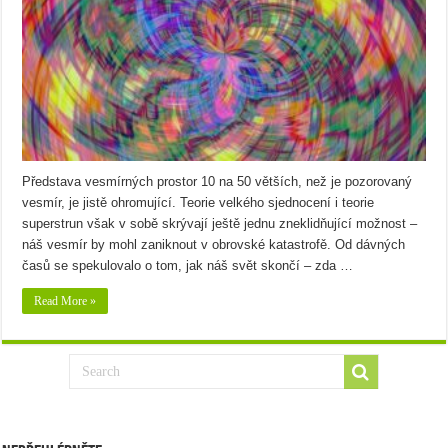
Představa vesmírných prostor 10 na 50 větších, než je pozorovaný
vesmír, je jistě ohromující. Teorie velkého sjednocení i teorie
superstrun však v sobě skrývají ještě jednu zneklidňující možnost –
náš vesmír by mohl zaniknout v obrovské katastrofě. Od dávných
časů se spekulovalo o tom, jak náš svět skončí – zda …
Read More »