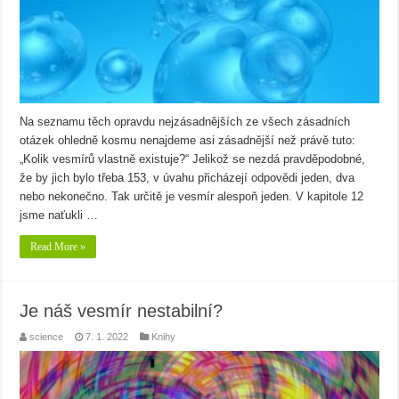
Na seznamu těch opravdu nejzásadnějších ze všech zásadních
otázek ohledně kosmu nenajdeme asi zásadnější než právě tuto:
„Kolik vesmírů vlastně existuje?“ Jelikož se nezdá pravděpodobné,
že by jich bylo třeba 153, v úvahu přicházejí odpovědi jeden, dva
nebo nekonečno. Tak určitě je vesmír alespoň jeden. V kapitole 12
jsme naťukli …
Read More »
Je náš vesmír nestabilní?
science
7. 1. 2022
Knihy