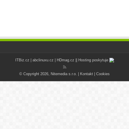
ITBiz.cz
|
abclinuxu.cz
|
HDmag.cz
|| Hosting poskytuje
© Copyright 2026, Nitemedia s.r.o. |
Kontakt
|
Cookies