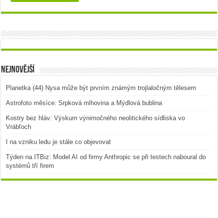
Nejnovější
Planetka (44) Nysa může být prvním známým trojlaločným tělesem
Astrofoto měsíce: Srpková mlhovina a Mýdlová bublina
Kostry bez hláv: Výskum výnimočného neolitického sídliska vo
Vrábľoch
I na vzniku ledu je stále co objevovat
Týden na ITBiz: Model AI od firmy Anthropic se při testech naboural do
systémů tří firem