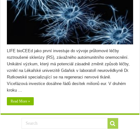
LIFE bioCEEd jako první investuje do vývoje průlomové léčby
roztroušené sklerózy (RS), závažného autoimunitního onemocnění.
Unikátní výzkum, který má potenciál zásadně změnit způsob léčby,
vznikl na Lékařské univerzitě Gdaňsk v laboratoři neurovědkyně Dr.
Rutkowské specializující se na regeneraci nervové tkáně.
Vícefázová investice dosáhne řádů desítek milionů eur. V druhém
kroku …
Read More »