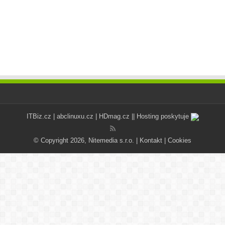
ITBiz.cz
|
abclinuxu.cz
|
HDmag.cz
|| Hosting poskytuje
© Copyright 2026, Nitemedia s.r.o. |
Kontakt
|
Cookies