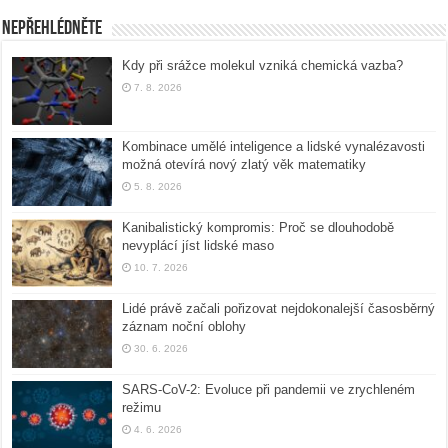
Nepřehlédněte
Kdy při srážce molekul vzniká chemická vazba?
7. 8. 2026
Kombinace umělé inteligence a lidské vynalézavosti
možná otevírá nový zlatý věk matematiky
5. 8. 2026
Kanibalistický kompromis: Proč se dlouhodobě
nevyplácí jíst lidské maso
10. 7. 2026
Lidé právě začali pořizovat nejdokonalejší časosběrný
záznam noční oblohy
30. 6. 2026
SARS-CoV-2: Evoluce při pandemii ve zrychleném
režimu
4. 6. 2026