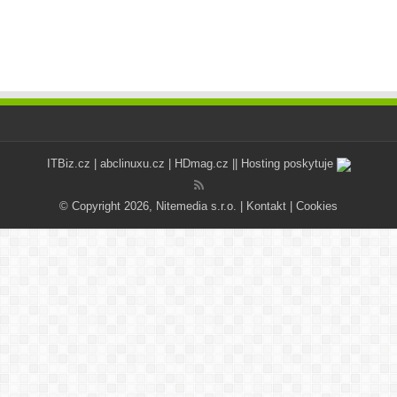
ITBiz.cz
|
abclinuxu.cz
|
HDmag.cz
|| Hosting poskytuje
© Copyright 2026, Nitemedia s.r.o. |
Kontakt
|
Cookies