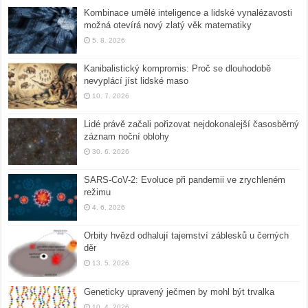
Kombinace umělé inteligence a lidské vynalézavosti
možná otevírá nový zlatý věk matematiky
5. 8. 2026
Kanibalistický kompromis: Proč se dlouhodobě
nevyplácí jíst lidské maso
10. 7. 2026
Lidé právě začali pořizovat nejdokonalejší časosběrný
záznam noční oblohy
30. 6. 2026
SARS-CoV-2: Evoluce při pandemii ve zrychleném
režimu
4. 6. 2026
Orbity hvězd odhalují tajemství záblesků u černých
děr
13. 5. 2026
Geneticky upravený ječmen by mohl být trvalka
10. 4. 2026