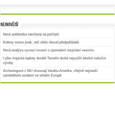
Nejnovější
Nová antibiotika navržená na počítači
Kořeny rostou jinak, než vědci dosud předpokládali
Nová analýza vyvrací tvrzení o zpomalení rozpínání vesmíru
I přes tropické teploty dosáhl Temelín druhé nejvyšší letošní měsíční
výroby
Archeologové z MU zkoumají lokalitu Amerika, zřejmě nejstarší
zemědělské osídlení ve střední Evropě