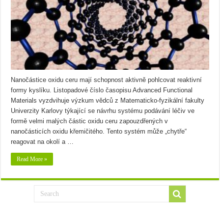
Nanočástice oxidu ceru mají schopnost aktivně pohlcovat reaktivní
formy kyslíku. Listopadové číslo časopisu Advanced Functional
Materials vyzdvihuje výzkum vědců z Matematicko-fyzikální fakulty
Univerzity Karlovy týkající se návrhu systému podávání léčiv ve
formě velmi malých částic oxidu ceru zapouzdřených v
nanočásticích oxidu křemičitého. Tento systém může „chytře“
reagovat na okolí a …
Read More »