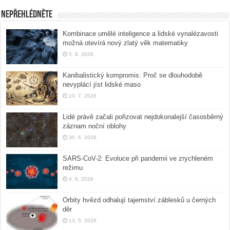
Nepřehlédněte
Kombinace umělé inteligence a lidské vynalézavosti
možná otevírá nový zlatý věk matematiky
5. 8. 2026
Kanibalistický kompromis: Proč se dlouhodobě
nevyplácí jíst lidské maso
10. 7. 2026
Lidé právě začali pořizovat nejdokonalejší časosběrný
záznam noční oblohy
30. 6. 2026
SARS-CoV-2: Evoluce při pandemii ve zrychleném
režimu
4. 6. 2026
Orbity hvězd odhalují tajemství záblesků u černých
děr
13. 5. 2026