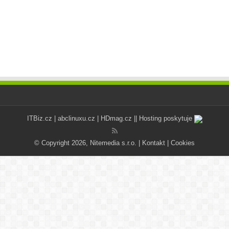
ITBiz.cz
|
abclinuxu.cz
|
HDmag.cz
|| Hosting poskytuje
© Copyright 2026, Nitemedia s.r.o. |
Kontakt
|
Cookies