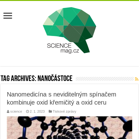
Tag Archives:
nanočástoce
Nanomedicína s neviditelným spínačem
kombinuje oxid křemičitý a oxid ceru
science
2. 1. 2023
Tiskové zprávy