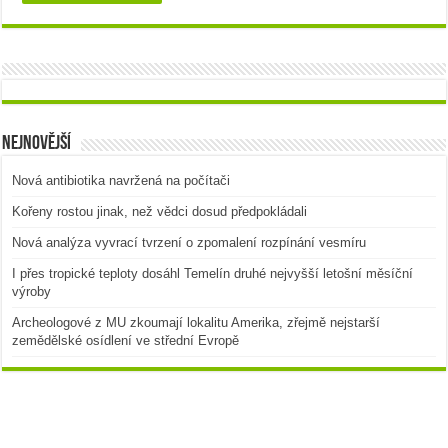
Nejnovější
Nová antibiotika navržená na počítači
Kořeny rostou jinak, než vědci dosud předpokládali
Nová analýza vyvrací tvrzení o zpomalení rozpínání vesmíru
I přes tropické teploty dosáhl Temelín druhé nejvyšší letošní měsíční
výroby
Archeologové z MU zkoumají lokalitu Amerika, zřejmě nejstarší
zemědělské osídlení ve střední Evropě