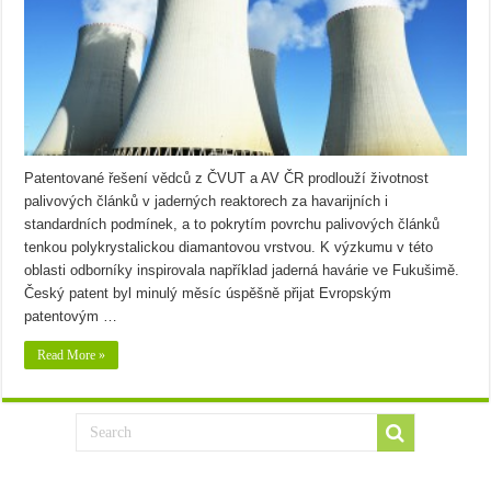
Patentované řešení vědců z ČVUT a AV ČR prodlouží životnost
palivových článků v jaderných reaktorech za havarijních i
standardních podmínek, a to pokrytím povrchu palivových článků
tenkou polykrystalickou diamantovou vrstvou. K výzkumu v této
oblasti odborníky inspirovala například jaderná havárie ve Fukušimě.
Český patent byl minulý měsíc úspěšně přijat Evropským
patentovým …
Read More »