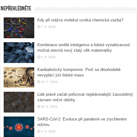
Nepřehlédněte
Kdy při srážce molekul vzniká chemická vazba?
7. 8. 2026
Kombinace umělé inteligence a lidské vynalézavosti
možná otevírá nový zlatý věk matematiky
5. 8. 2026
Kanibalistický kompromis: Proč se dlouhodobě
nevyplácí jíst lidské maso
10. 7. 2026
Lidé právě začali pořizovat nejdokonalejší časosběrný
záznam noční oblohy
30. 6. 2026
SARS-CoV-2: Evoluce při pandemii ve zrychleném
režimu
4. 6. 2026