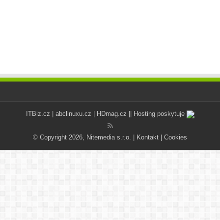
ITBiz.cz
|
abclinuxu.cz
|
HDmag.cz
|| Hosting poskytuje
© Copyright 2026, Nitemedia s.r.o. |
Kontakt
|
Cookies