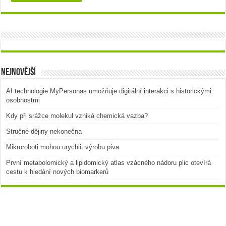
Nejnovější
AI technologie MyPersonas umožňuje digitální interakci s historickými
osobnostmi
Kdy při srážce molekul vzniká chemická vazba?
Stručné dějiny nekonečna
Mikroroboti mohou urychlit výrobu piva
První metabolomický a lipidomický atlas vzácného nádoru plic otevírá
cestu k hledání nových biomarkerů