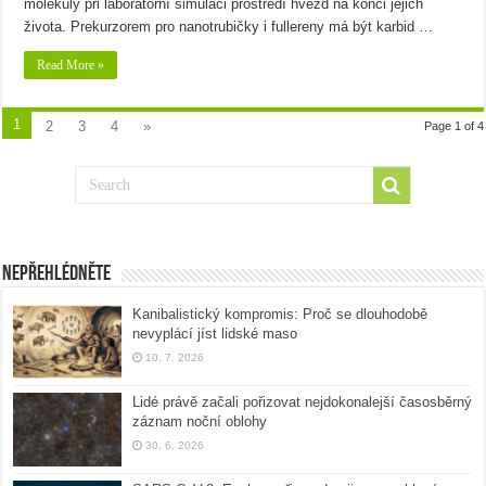
molekuly při laboratorní simulaci prostředí hvězd na konci jejich
života. Prekurzorem pro nanotrubičky i fullereny má být karbid …
Read More »
1
2
3
4
»
Page 1 of 4
Nepřehlédněte
Kanibalistický kompromis: Proč se dlouhodobě
nevyplácí jíst lidské maso
10. 7. 2026
Lidé právě začali pořizovat nejdokonalejší časosběrný
záznam noční oblohy
30. 6. 2026