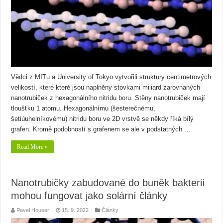
Vědci z MITu a University of Tokyo vytvořili struktury centimetrových
velikostí, které které jsou naplněny stovkami miliard zarovnaných
nanotrubiček z hexagonálního nitridu boru. Stěny nanotrubiček mají
tloušťku 1 atomu. Hexagonálnímu (šesterečnému,
šetiúuhelníkovému) nitridu boru ve 2D vrstvě se někdy říká bílý
grafen. Kromě podobností s grafenem se ale v podstatných …
Read More »
Nanotrubičky zabudované do buněk bakterií
mohou fungovat jako solární články
Pavel Houser
15. 9. 2022
Články