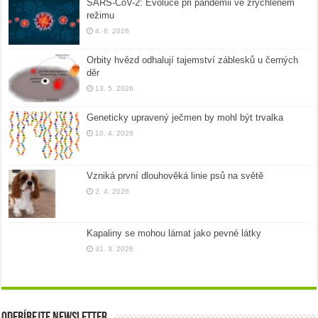
SARS-CoV-2: Evoluce při pandemii ve zrychleném
režimu
4. 6. 2026
Orbity hvězd odhalují tajemství záblesků u černých
děr
13. 5. 2026
Geneticky upravený ječmen by mohl být trvalka
10. 4. 2026
Vzniká první dlouhověká linie psů na světě
2. 4. 2026
Kapaliny se mohou lámat jako pevné látky
31. 3. 2026
Odebírejte newsletter