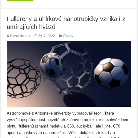
Fullereny a uhlíkové nanotrubičky vznikají z
umírajících hvězd
Pavel Houser
24. 7. 2022
Články
Astronomové z Arizonské univerzity vypracovali teorii, která
vysvětluje přítomnost největších známých molekul v mezihvězdném
plynu: fullerenů (známá molekula C60, buckyball, ale i jiné, C70
apod.) a uhlíkových nanotrubiček. Vědci dokázali získat tyto