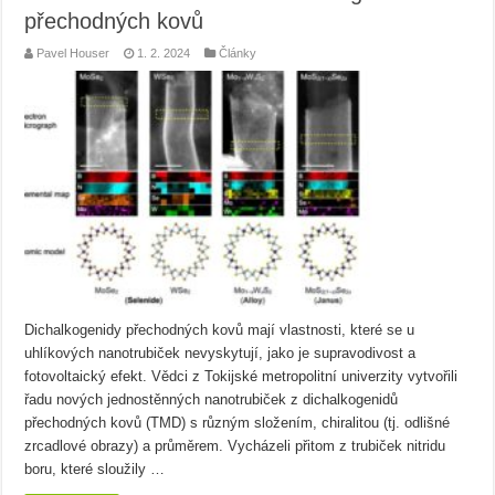
přechodných kovů
Pavel Houser
1. 2. 2024
Články
Dichalkogenidy přechodných kovů mají vlastnosti, které se u
uhlíkových nanotrubiček nevyskytují, jako je supravodivost a
fotovoltaický efekt. Vědci z Tokijské metropolitní univerzity vytvořili
řadu nových jednostěnných nanotrubiček z dichalkogenidů
přechodných kovů (TMD) s různým složením, chiralitou (tj. odlišné
zrcadlové obrazy) a průměrem. Vycházeli přitom z trubiček nitridu
boru, které sloužily …