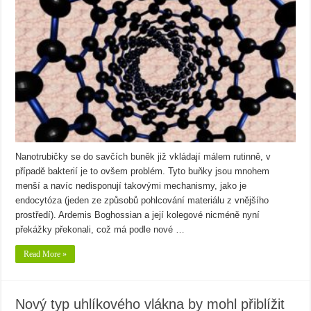
Nanotrubičky se do savčích buněk již vkládají málem rutinně, v
případě bakterií je to ovšem problém. Tyto buňky jsou mnohem
menší a navíc nedisponují takovými mechanismy, jako je
endocytóza (jeden ze způsobů pohlcování materiálu z vnějšího
prostředí). Ardemis Boghossian a její kolegové nicméně nyní
překážky překonali, což má podle nové …
Read More »
Nový typ uhlíkového vlákna by mohl přiblížit