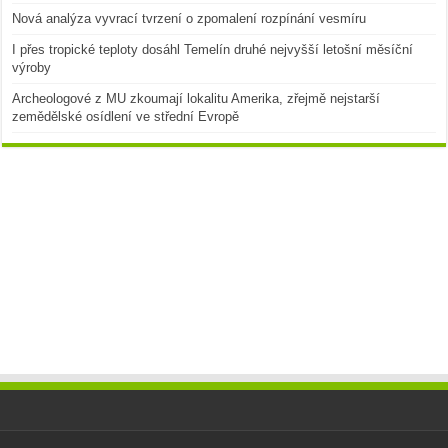
Nová analýza vyvrací tvrzení o zpomalení rozpínání vesmíru
I přes tropické teploty dosáhl Temelín druhé nejvyšší letošní měsíční
výroby
Archeologové z MU zkoumají lokalitu Amerika, zřejmě nejstarší
zemědělské osídlení ve střední Evropě