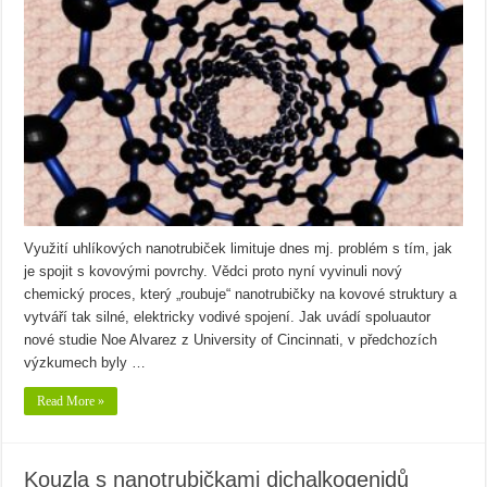
Využití uhlíkových nanotrubiček limituje dnes mj. problém s tím, jak
je spojit s kovovými povrchy. Vědci proto nyní vyvinuli nový
chemický proces, který „roubuje“ nanotrubičky na kovové struktury a
vytváří tak silné, elektricky vodivé spojení. Jak uvádí spoluautor
nové studie Noe Alvarez z University of Cincinnati, v předchozích
výzkumech byly …
Read More »
Kouzla s nanotrubičkami dichalkogenidů