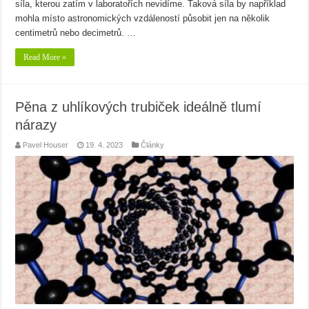
síla, kterou zatím v laboratořích nevidíme. Taková síla by například
mohla místo astronomických vzdáleností působit jen na několik
centimetrů nebo decimetrů. …
Read More »
Pěna z uhlíkových trubiček ideálně tlumí
nárazy
Pavel Houser
19. 4. 2023
Články