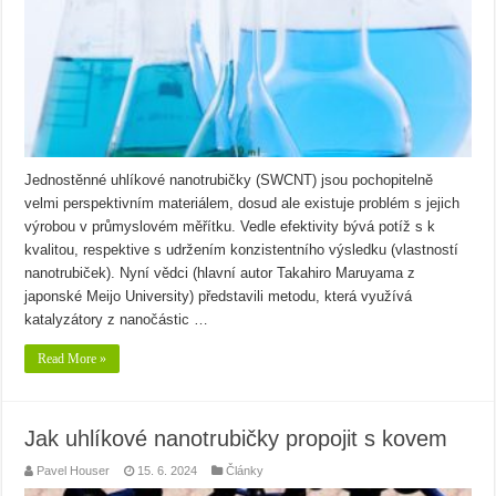
Jednostěnné uhlíkové nanotrubičky (SWCNT) jsou pochopitelně
velmi perspektivním materiálem, dosud ale existuje problém s jejich
výrobou v průmyslovém měřítku. Vedle efektivity bývá potíž s k
kvalitou, respektive s udržením konzistentního výsledku (vlastností
nanotrubiček). Nyní vědci (hlavní autor Takahiro Maruyama z
japonské Meijo University) představili metodu, která využívá
katalyzátory z nanočástic …
Read More »
Jak uhlíkové nanotrubičky propojit s kovem
Pavel Houser
15. 6. 2024
Články