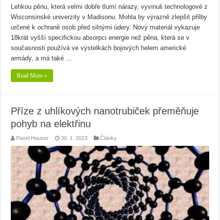
Lehkou pěnu, která velmi dobře tlumí nárazy, vyvinuli technologové z
Wisconsinské univerzity v Madisonu. Mohla by výrazně zlepšit přilby
určené k ochraně osob před silnými údery. Nový materiál vykazuje
18krát vyšší specifickou absorpci energie než pěna, která se v
současnosti používá ve výstelkách bojových helem americké
armády, a má také …
Read More »
Příze z uhlíkových nanotrubiček přeměňuje
pohyb na elektřinu
Pavel Houser
30. 1. 2023
Články