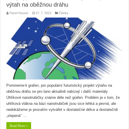
výtah na oběžnou dráhu
Pavel Houser
27. 7. 2022
Články
Pomineme-li grafen, pro populární futuristický projekt výtahu na
oběžnou dráhu se pro lano aktuálně nabízejí i další materiály.
Uhlíkové nanotrubičky známe déle než grafen. Problém je v tom, že
uhlíková vlákna na bázi nanotrubiček jsou sice lehká a pevná, ale
nedokážeme je prozatím vytvářet v dostatečné délce a dostatečně
„slepená“ …
Read More »