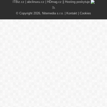
ITBiz.cz
|
abclinuxu.cz
|
HDmag.cz
|| Hosting poskytuje
© Copyright 2026, Nitemedia s.r.o. |
Kontakt
|
Cookies