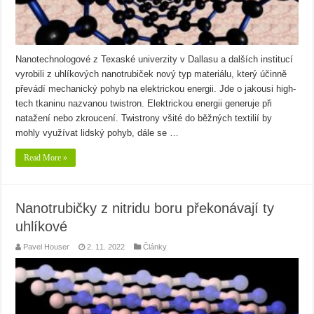
Nanotechnologové z Texaské univerzity v Dallasu a dalších institucí
vyrobili z uhlíkových nanotrubiček nový typ materiálu, který účinně
převádí mechanický pohyb na elektrickou energii. Jde o jakousi high-
tech tkaninu nazvanou twistron. Elektrickou energii generuje při
natažení nebo zkroucení. Twistrony všité do běžných textilií by
mohly využívat lidský pohyb, dále se …
Read More »
Nanotrubičky z nitridu boru překonávají ty
uhlíkové
Pavel Houser
2. 11. 2022
Články