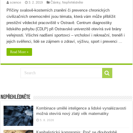
science
3. 2. 2019
Články
,
Nepřehlédněte
Příčiny svalově-kosterních zranění či prevence chronických
civilizačních onemocnění jsou témata, která vám může přiblížit
prestižní vědecké pracoviště v Ostravě. Centrum diagnostiky
lidského pohybu (CDLP) při Ostravské univerzitě otevírá své brány
veřejnosti. Všichni nadšení sportovci – vrcholoví i rekreační, trenéři i
jejich svěřenci, lidé se zájmem o zdraví, výživu, sport i prevenci …
Read More »
Nepřehlédněte
Kombinace umělé inteligence a lidské vynalézavosti
možná otevírá nový zlatý věk matematiky
5. 8. 2026
Kanibalistický kompromis: Proč se dlouhodobě