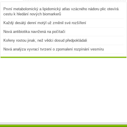
První metabolomický a lipidomický atlas vzácného nádoru plic otevírá
cestu k hledání nových biomarkerů
Každý desátý denní motýl už změnil své rozšíření
Nová antibiotika navržená na počítači
Kořeny rostou jinak, než vědci dosud předpokládali
Nová analýza vyvrací tvrzení o zpomalení rozpínání vesmíru