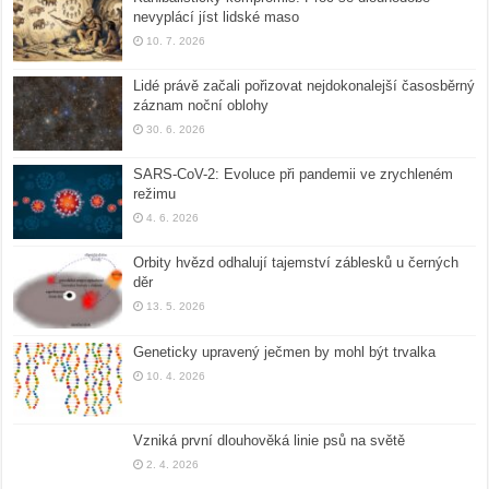
nevyplácí jíst lidské maso
10. 7. 2026
Lidé právě začali pořizovat nejdokonalejší časosběrný
záznam noční oblohy
30. 6. 2026
SARS-CoV-2: Evoluce při pandemii ve zrychleném
režimu
4. 6. 2026
Orbity hvězd odhalují tajemství záblesků u černých
děr
13. 5. 2026
Geneticky upravený ječmen by mohl být trvalka
10. 4. 2026
Vzniká první dlouhověká linie psů na světě
2. 4. 2026