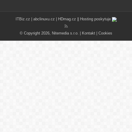
ITBiz.cz
|
abclinuxu.cz
|
HDmag.cz
|| Hosting poskytuje
© Copyright 2026, Nitemedia s.r.o. |
Kontakt
|
Cookies