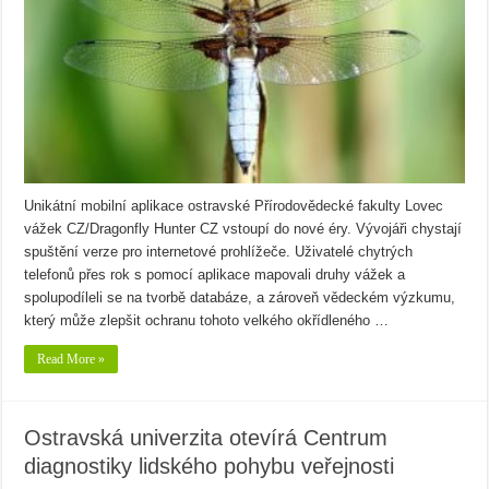
Unikátní mobilní aplikace ostravské Přírodovědecké fakulty Lovec
vážek CZ/Dragonfly Hunter CZ vstoupí do nové éry. Vývojáři chystají
spuštění verze pro internetové prohlížeče. Uživatelé chytrých
telefonů přes rok s pomocí aplikace mapovali druhy vážek a
spolupodíleli se na tvorbě databáze, a zároveň vědeckém výzkumu,
který může zlepšit ochranu tohoto velkého okřídleného …
Read More »
Ostravská univerzita otevírá Centrum
diagnostiky lidského pohybu veřejnosti