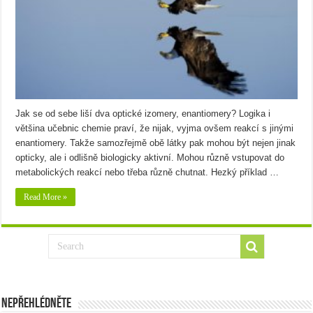
Jak se od sebe liší dva optické izomery, enantiomery? Logika i
většina učebnic chemie praví, že nijak, vyjma ovšem reakcí s jinými
enantiomery. Takže samozřejmě obě látky pak mohou být nejen jinak
opticky, ale i odlišně biologicky aktivní. Mohou různě vstupovat do
metabolických reakcí nebo třeba různě chutnat. Hezký příklad …
Read More »
Nepřehlédněte