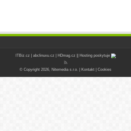
ITBiz.cz
|
abclinuxu.cz
|
HDmag.cz
|| Hosting poskytuje
© Copyright 2026, Nitemedia s.r.o. |
Kontakt
|
Cookies