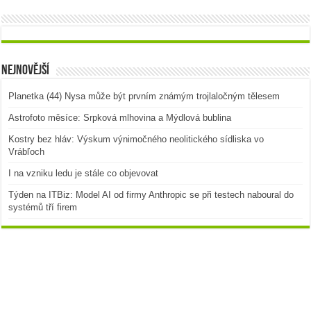
Nejnovější
Planetka (44) Nysa může být prvním známým trojlaločným tělesem
Astrofoto měsíce: Srpková mlhovina a Mýdlová bublina
Kostry bez hláv: Výskum výnimočného neolitického sídliska vo
Vrábľoch
I na vzniku ledu je stále co objevovat
Týden na ITBiz: Model AI od firmy Anthropic se při testech naboural do
systémů tří firem