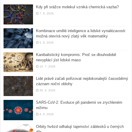
Kdy při srážce molekul vzniká chemická vazba?
7. 8. 2026
Kombinace umělé inteligence a lidské vynalézavosti
možná otevírá nový zlatý věk matematiky
5. 8. 2026
Kanibalistický kompromis: Proč se dlouhodobě
nevyplácí jíst lidské maso
10. 7. 2026
Lidé právě začali pořizovat nejdokonalejší časosběrný
záznam noční oblohy
30. 6. 2026
SARS-CoV-2: Evoluce při pandemii ve zrychleném
režimu
4. 6. 2026
Orbity hvězd odhalují tajemství záblesků u černých
děr