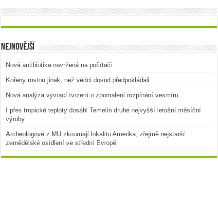
Nejnovější
Nová antibiotika navržená na počítači
Kořeny rostou jinak, než vědci dosud předpokládali
Nová analýza vyvrací tvrzení o zpomalení rozpínání vesmíru
I přes tropické teploty dosáhl Temelín druhé nejvyšší letošní měsíční
výroby
Archeologové z MU zkoumají lokalitu Amerika, zřejmě nejstarší
zemědělské osídlení ve střední Evropě