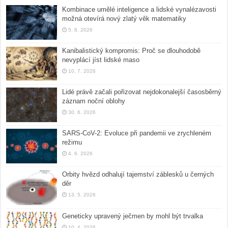
Kombinace umělé inteligence a lidské vynalézavosti
možná otevírá nový zlatý věk matematiky
5. 8. 2026
Kanibalistický kompromis: Proč se dlouhodobě
nevyplácí jíst lidské maso
10. 7. 2026
Lidé právě začali pořizovat nejdokonalejší časosběrný
záznam noční oblohy
30. 6. 2026
SARS-CoV-2: Evoluce při pandemii ve zrychleném
režimu
4. 6. 2026
Orbity hvězd odhalují tajemství záblesků u černých
děr
13. 5. 2026
Geneticky upravený ječmen by mohl být trvalka
10. 4. 2026