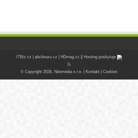
ITBiz.cz
|
abclinuxu.cz
|
HDmag.cz
|| Hosting poskytuje
© Copyright 2026, Nitemedia s.r.o. |
Kontakt
|
Cookies