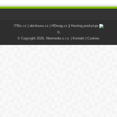
ITBiz.cz
|
abclinuxu.cz
|
HDmag.cz
|| Hosting poskytuje
© Copyright 2026, Nitemedia s.r.o. |
Kontakt
|
Cookies