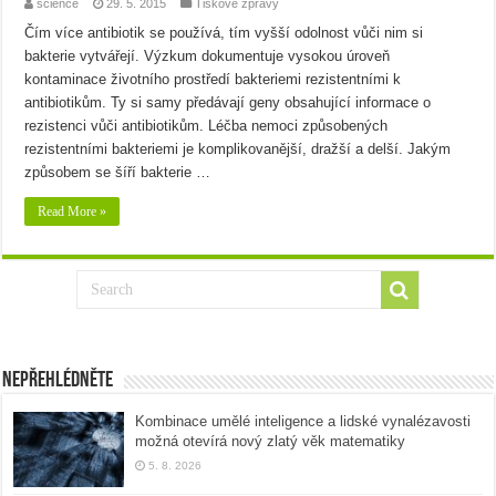
science
29. 5. 2015
Tiskové zprávy
Čím více antibiotik se používá, tím vyšší odolnost vůči nim si
bakterie vytvářejí. Výzkum dokumentuje vysokou úroveň
kontaminace životního prostředí bakteriemi rezistentními k
antibiotikům. Ty si samy předávají geny obsahující informace o
rezistenci vůči antibiotikům. Léčba nemoci způsobených
rezistentními bakteriemi je komplikovanější, dražší a delší. Jakým
způsobem se šíří bakterie …
Read More »
Nepřehlédněte
Kombinace umělé inteligence a lidské vynalézavosti
možná otevírá nový zlatý věk matematiky
5. 8. 2026