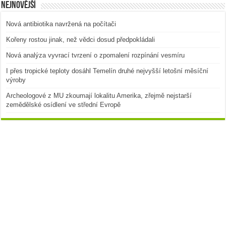
Nejnovější
Nová antibiotika navržená na počítači
Kořeny rostou jinak, než vědci dosud předpokládali
Nová analýza vyvrací tvrzení o zpomalení rozpínání vesmíru
I přes tropické teploty dosáhl Temelín druhé nejvyšší letošní měsíční
výroby
Archeologové z MU zkoumají lokalitu Amerika, zřejmě nejstarší
zemědělské osídlení ve střední Evropě