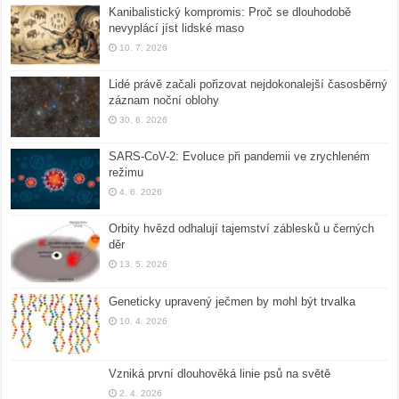
Kanibalistický kompromis: Proč se dlouhodobě
nevyplácí jíst lidské maso
10. 7. 2026
Lidé právě začali pořizovat nejdokonalejší časosběrný
záznam noční oblohy
30. 6. 2026
SARS-CoV-2: Evoluce při pandemii ve zrychleném
režimu
4. 6. 2026
Orbity hvězd odhalují tajemství záblesků u černých
děr
13. 5. 2026
Geneticky upravený ječmen by mohl být trvalka
10. 4. 2026
Vzniká první dlouhověká linie psů na světě
2. 4. 2026