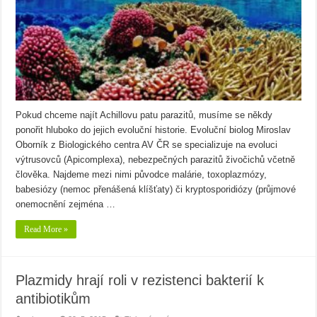
Pokud chceme najít Achillovu patu parazitů, musíme se někdy
ponořit hluboko do jejich evoluční historie. Evoluční biolog Miroslav
Oborník z Biologického centra AV ČR se specializuje na evoluci
výtrusovců (Apicomplexa), nebezpečných parazitů živočichů včetně
člověka. Najdeme mezi nimi původce malárie, toxoplazmózy,
babesiózy (nemoc přenášená klíšťaty) či kryptosporidiózy (průjmové
onemocnění zejména …
Read More »
Plazmidy hrají roli v rezistenci bakterií k
antibiotikům