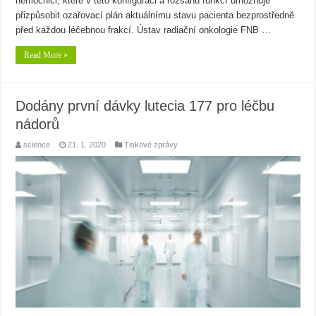
nemocnici, které v této konfiguraci a rozsahu funkcí umožňuje
přizpůsobit ozařovací plán aktuálnímu stavu pacienta bezprostředně
před každou léčebnou frakcí. Ústav radiační onkologie FNB …
Read More »
Dodány první dávky lutecia 177 pro léčbu
nádorů
science
21. 1. 2020
Tiskové zprávy