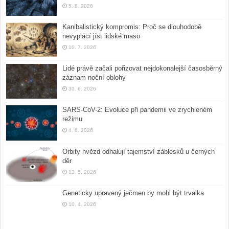
5. 8. 2026
Kanibalistický kompromis: Proč se dlouhodobě
nevyplácí jíst lidské maso
10. 7. 2026
Lidé právě začali pořizovat nejdokonalejší časosběrný
záznam noční oblohy
30. 6. 2026
SARS-CoV-2: Evoluce při pandemii ve zrychleném
režimu
4. 6. 2026
Orbity hvězd odhalují tajemství záblesků u černých
děr
13. 5. 2026
Geneticky upravený ječmen by mohl být trvalka
10. 4. 2026