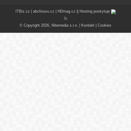
ITBiz.cz
|
abclinuxu.cz
|
HDmag.cz
|| Hosting poskytuje
© Copyright 2026, Nitemedia s.r.o. |
Kontakt
|
Cookies