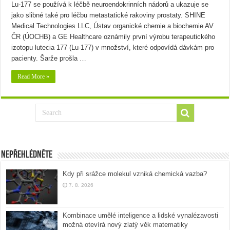
Lu-177 se používá k léčbě neuroendokrinních nádorů a ukazuje se
jako slibné také pro léčbu metastatické rakoviny prostaty. SHINE
Medical Technologies LLC, Ústav organické chemie a biochemie AV
ČR (ÚOCHB) a GE Healthcare oznámily první výrobu terapeutického
izotopu lutecia 177 (Lu-177) v množství, které odpovídá dávkám pro
pacienty. Šarže prošla …
Read More »
Nepřehlédněte
Kdy při srážce molekul vzniká chemická vazba?
7. 8. 2026
Kombinace umělé inteligence a lidské vynalézavosti
možná otevírá nový zlatý věk matematiky