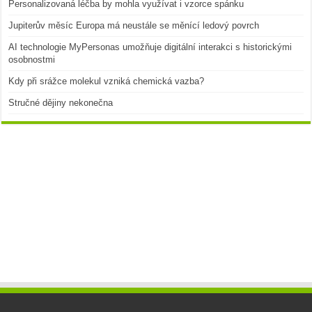
Personalizovaná léčba by mohla využívat i vzorce spánku
Jupiterův měsíc Europa má neustále se měnící ledový povrch
AI technologie MyPersonas umožňuje digitální interakci s historickými
osobnostmi
Kdy při srážce molekul vzniká chemická vazba?
Stručné dějiny nekonečna