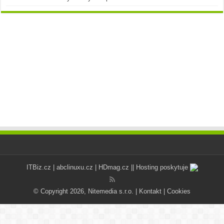
ITBiz.cz
|
abclinuxu.cz
|
HDmag.cz
|| Hosting poskytuje
© Copyright 2026, Nitemedia s.r.o. |
Kontakt
|
Cookies