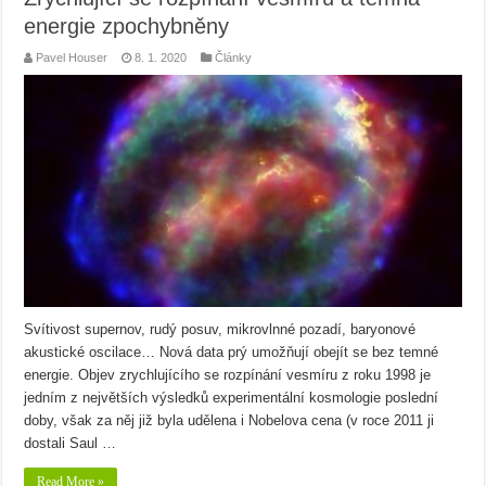
energie zpochybněny
Pavel Houser
8. 1. 2020
Články
Svítivost supernov, rudý posuv, mikrovlnné pozadí, baryonové
akustické oscilace… Nová data prý umožňují obejít se bez temné
energie. Objev zrychlujícího se rozpínání vesmíru z roku 1998 je
jedním z největších výsledků experimentální kosmologie poslední
doby, však za něj již byla udělena i Nobelova cena (v roce 2011 ji
dostali Saul …
Read More »