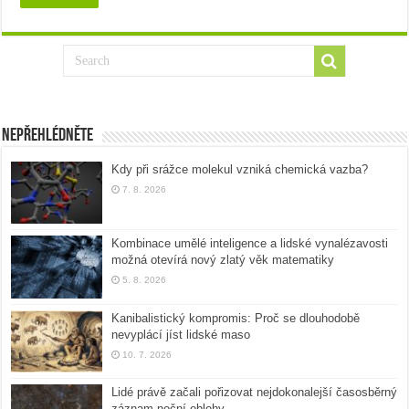
Nepřehlédněte
Kdy při srážce molekul vzniká chemická vazba?
7. 8. 2026
Kombinace umělé inteligence a lidské vynalézavosti
možná otevírá nový zlatý věk matematiky
5. 8. 2026
Kanibalistický kompromis: Proč se dlouhodobě
nevyplácí jíst lidské maso
10. 7. 2026
Lidé právě začali pořizovat nejdokonalejší časosběrný
záznam noční oblohy