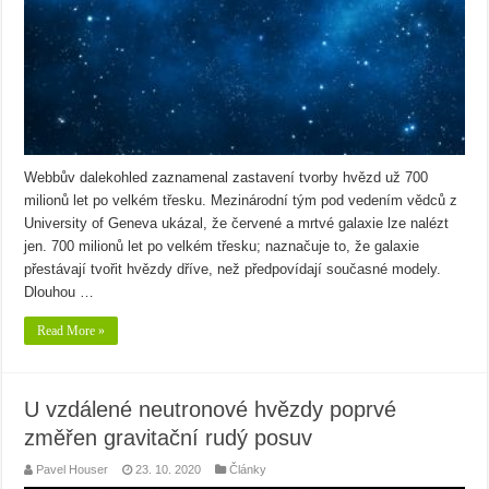
Webbův dalekohled zaznamenal zastavení tvorby hvězd už 700
milionů let po velkém třesku. Mezinárodní tým pod vedením vědců z
University of Geneva ukázal, že červené a mrtvé galaxie lze nalézt
jen. 700 milionů let po velkém třesku; naznačuje to, že galaxie
přestávají tvořit hvězdy dříve, než předpovídají současné modely.
Dlouhou …
Read More »
U vzdálené neutronové hvězdy poprvé
změřen gravitační rudý posuv
Pavel Houser
23. 10. 2020
Články