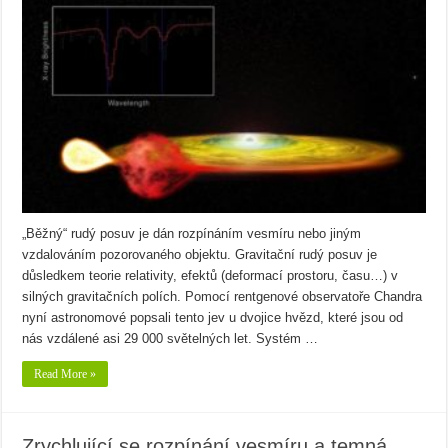
„Běžný“ rudý posuv je dán rozpínáním vesmíru nebo jiným
vzdalováním pozorovaného objektu. Gravitační rudý posuv je
důsledkem teorie relativity, efektů (deformací prostoru, času…) v
silných gravitačních polích. Pomocí rentgenové observatoře Chandra
nyní astronomové popsali tento jev u dvojice hvězd, které jsou od
nás vzdálené asi 29 000 světelných let. Systém …
Read More »
Zrychlující se rozpínání vesmíru a temná