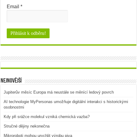
Email
*
Nejnovější
Jupiterův měsíc Europa má neustále se měnící ledový povrch
AI technologie MyPersonas umožňuje digitální interakci s historickými
osobnostmi
Kdy při srážce molekul vzniká chemická vazba?
Stručné dějiny nekonečna
Mikroroboti mohou urychlit výrobu piva