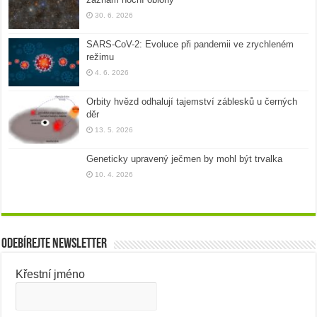
30. 6. 2026
SARS-CoV-2: Evoluce při pandemii ve zrychleném
režimu
4. 6. 2026
Orbity hvězd odhalují tajemství záblesků u černých
děr
13. 5. 2026
Geneticky upravený ječmen by mohl být trvalka
10. 4. 2026
Odebírejte newsletter
Křestní jméno