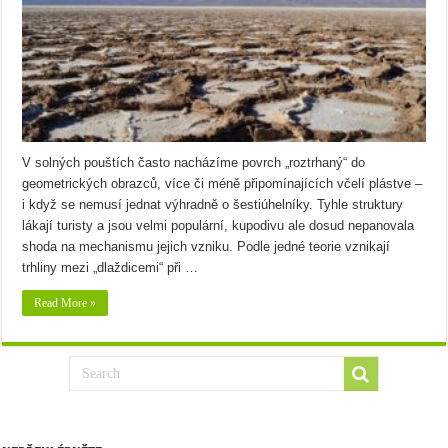
V solných pouštích často nacházíme povrch „roztrhaný“ do
geometrických obrazců, více či méně připomínajících včelí plástve –
i když se nemusí jednat výhradně o šestiúhelníky. Tyhle struktury
lákají turisty a jsou velmi populární, kupodivu ale dosud nepanovala
shoda na mechanismu jejich vzniku. Podle jedné teorie vznikají
trhliny mezi „dlaždicemi“ při …
Read More »