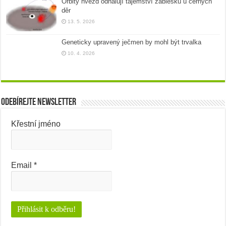
Orbity hvězd odhalují tajemství záblesků u černých
děr
13. 5. 2026
Geneticky upravený ječmen by mohl být trvalka
10. 4. 2026
Odebírejte newsletter
Křestní jméno
Email
*