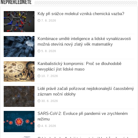
Nepřehlédněte
Kdy při srážce molekul vzniká chemická vazba?
7. 8. 2026
Kombinace umělé inteligence a lidské vynalézavosti
možná otevírá nový zlatý věk matematiky
5. 8. 2026
Kanibalistický kompromis: Proč se dlouhodobě
nevyplácí jíst lidské maso
10. 7. 2026
Lidé právě začali pořizovat nejdokonalejší časosběrný
záznam noční oblohy
30. 6. 2026
SARS-CoV-2: Evoluce při pandemii ve zrychleném
režimu
4. 6. 2026