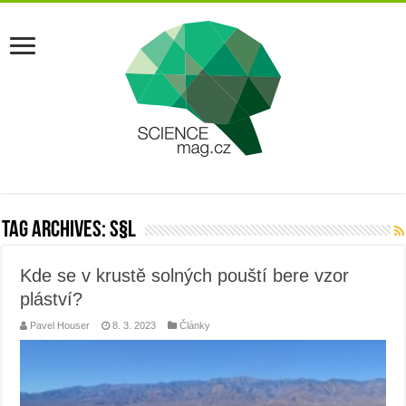
Tag Archives:
s§l
Kde se v krustě solných pouští bere vzor
pláství?
Pavel Houser
8. 3. 2023
Články