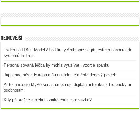
Nejnovější
Týden na ITBiz: Model AI od firmy Anthropic se při testech naboural do
systémů tří firem
Personalizovaná léčba by mohla využívat i vzorce spánku
Jupiterův měsíc Europa má neustále se měnící ledový povrch
AI technologie MyPersonas umožňuje digitální interakci s historickými
osobnostmi
Kdy při srážce molekul vzniká chemická vazba?