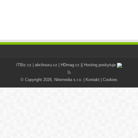
ITBiz.cz
|
abclinuxu.cz
|
HDmag.cz
|| Hosting poskytuje
© Copyright 2026, Nitemedia s.r.o. |
Kontakt
|
Cookies