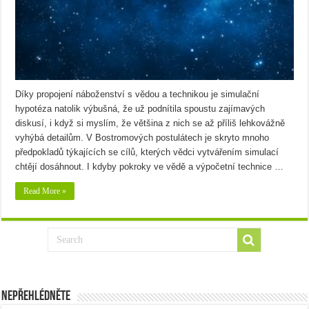
Díky propojení náboženství s vědou a technikou je si­mulační
hypotéza natolik výbušná, že už podnítila spoustu zajímavých
diskusí, i když si myslím, že většina z nich se až příliš lehkovážně
vyhýbá detailům. V Bostromových postulátech je skryto mnoho
předpokladů týkajících se cílů, kterých vědci vytvářením simulací
chtějí dosáhnout. I kdyby pokroky ve vědě a výpočetní technice …
Read More »
Nepřehlédněte