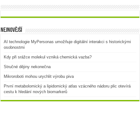
Nejnovější
AI technologie MyPersonas umožňuje digitální interakci s historickými
osobnostmi
Kdy při srážce molekul vzniká chemická vazba?
Stručné dějiny nekonečna
Mikroroboti mohou urychlit výrobu piva
První metabolomický a lipidomický atlas vzácného nádoru plic otevírá
cestu k hledání nových biomarkerů