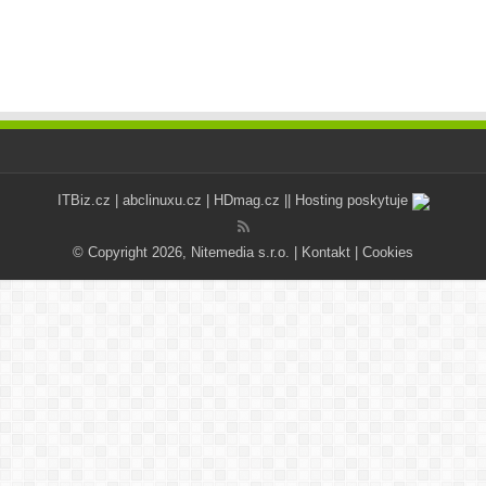
ITBiz.cz
|
abclinuxu.cz
|
HDmag.cz
|| Hosting poskytuje
© Copyright 2026, Nitemedia s.r.o. |
Kontakt
|
Cookies