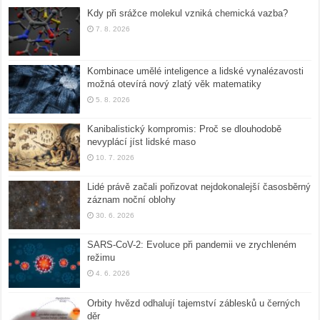
Kdy při srážce molekul vzniká chemická vazba?
7. 8. 2026
Kombinace umělé inteligence a lidské vynalézavosti
možná otevírá nový zlatý věk matematiky
5. 8. 2026
Kanibalistický kompromis: Proč se dlouhodobě
nevyplácí jíst lidské maso
10. 7. 2026
Lidé právě začali pořizovat nejdokonalejší časosběrný
záznam noční oblohy
30. 6. 2026
SARS-CoV-2: Evoluce při pandemii ve zrychleném
režimu
4. 6. 2026
Orbity hvězd odhalují tajemství záblesků u černých
děr