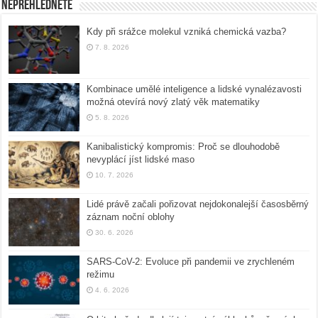
Nepřehlédněte
Kdy při srážce molekul vzniká chemická vazba?
7. 8. 2026
Kombinace umělé inteligence a lidské vynalézavosti
možná otevírá nový zlatý věk matematiky
5. 8. 2026
Kanibalistický kompromis: Proč se dlouhodobě
nevyplácí jíst lidské maso
10. 7. 2026
Lidé právě začali pořizovat nejdokonalejší časosběrný
záznam noční oblohy
30. 6. 2026
SARS-CoV-2: Evoluce při pandemii ve zrychleném
režimu
4. 6. 2026