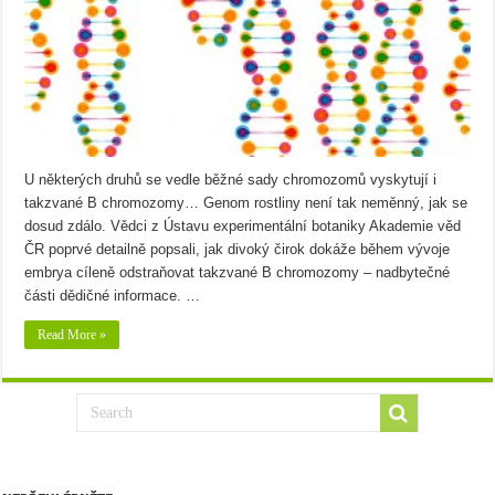
U některých druhů se vedle běžné sady chromozomů vyskytují i
takzvané B chromozomy… Genom rostliny není tak neměnný, jak se
dosud zdálo. Vědci z Ústavu experimentální botaniky Akademie věd
ČR poprvé detailně popsali, jak divoký čirok dokáže během vývoje
embrya cíleně odstraňovat takzvané B chromozomy – nadbytečné
části dědičné informace. …
Read More »