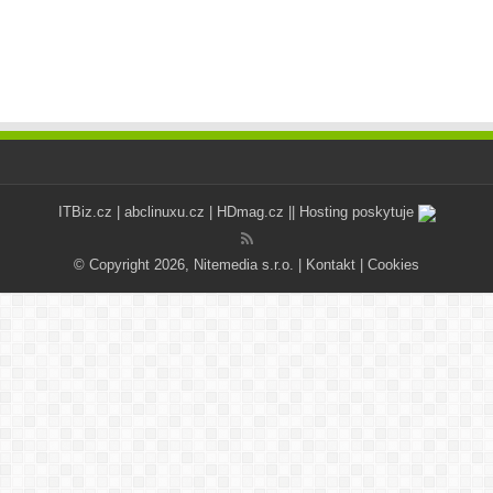
ITBiz.cz
|
abclinuxu.cz
|
HDmag.cz
|| Hosting poskytuje
© Copyright 2026, Nitemedia s.r.o. |
Kontakt
|
Cookies