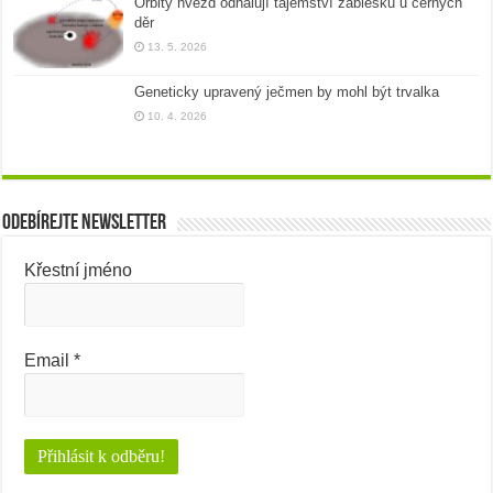
Orbity hvězd odhalují tajemství záblesků u černých
děr
13. 5. 2026
Geneticky upravený ječmen by mohl být trvalka
10. 4. 2026
Odebírejte newsletter
Křestní jméno
Email
*