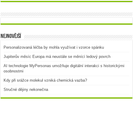
Nejnovější
Personalizovaná léčba by mohla využívat i vzorce spánku
Jupiterův měsíc Europa má neustále se měnící ledový povrch
AI technologie MyPersonas umožňuje digitální interakci s historickými
osobnostmi
Kdy při srážce molekul vzniká chemická vazba?
Stručné dějiny nekonečna