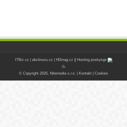
ITBiz.cz
|
abclinuxu.cz
|
HDmag.cz
|| Hosting poskytuje
© Copyright 2026, Nitemedia s.r.o. |
Kontakt
|
Cookies