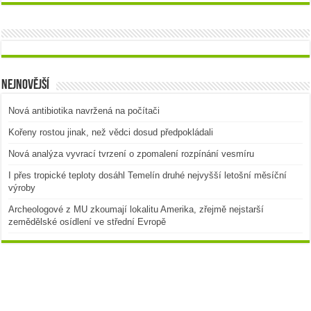
Nejnovější
Nová antibiotika navržená na počítači
Kořeny rostou jinak, než vědci dosud předpokládali
Nová analýza vyvrací tvrzení o zpomalení rozpínání vesmíru
I přes tropické teploty dosáhl Temelín druhé nejvyšší letošní měsíční
výroby
Archeologové z MU zkoumají lokalitu Amerika, zřejmě nejstarší
zemědělské osídlení ve střední Evropě