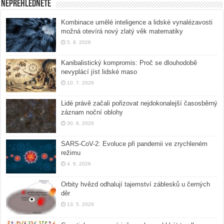
Nepřehlédněte
Kombinace umělé inteligence a lidské vynalézavosti
možná otevírá nový zlatý věk matematiky
5. 8. 2026
Kanibalistický kompromis: Proč se dlouhodobě
nevyplácí jíst lidské maso
10. 7. 2026
Lidé právě začali pořizovat nejdokonalejší časosběrný
záznam noční oblohy
30. 6. 2026
SARS-CoV-2: Evoluce při pandemii ve zrychleném
režimu
4. 6. 2026
Orbity hvězd odhalují tajemství záblesků u černých
děr
13. 5. 2026