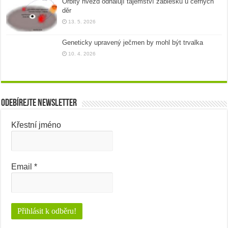
Orbity hvězd odhalují tajemství záblesků u černých
děr
13. 5. 2026
Geneticky upravený ječmen by mohl být trvalka
10. 4. 2026
Odebírejte newsletter
Křestní jméno
Email
*