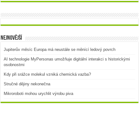
Nejnovější
Jupiterův měsíc Europa má neustále se měnící ledový povrch
AI technologie MyPersonas umožňuje digitální interakci s historickými
osobnostmi
Kdy při srážce molekul vzniká chemická vazba?
Stručné dějiny nekonečna
Mikroroboti mohou urychlit výrobu piva