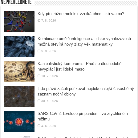
Nepřehlédněte
Kdy při srážce molekul vzniká chemická vazba?
7. 8. 2026
Kombinace umělé inteligence a lidské vynalézavosti
možná otevírá nový zlatý věk matematiky
5. 8. 2026
Kanibalistický kompromis: Proč se dlouhodobě
nevyplácí jíst lidské maso
10. 7. 2026
Lidé právě začali pořizovat nejdokonalejší časosběrný
záznam noční oblohy
30. 6. 2026
SARS-CoV-2: Evoluce při pandemii ve zrychleném
režimu
4. 6. 2026