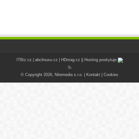
ITBiz.cz
|
abclinuxu.cz
|
HDmag.cz
|| Hosting poskytuje
© Copyright 2026, Nitemedia s.r.o. |
Kontakt
|
Cookies