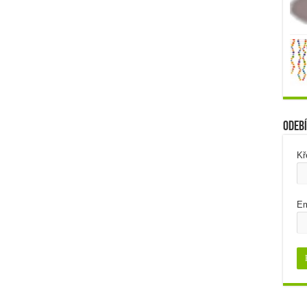
Odebí
Kř
Em