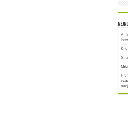
Nejno
AI t
inte
Kdy 
Stru
Mikr
Prvn
vzác
nov