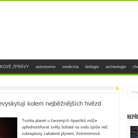
SKOVÉ ZPRÁVY
astronomie
medicína
biologie
archeologie
ch
evyskytují kolem nejběžnějších hvězd
Nepř
Tvorba planet u červených trpaslíků může
upřednostňovat světy bohaté na vodu spíše než
subneptuny zahalené plynem. Astronomové