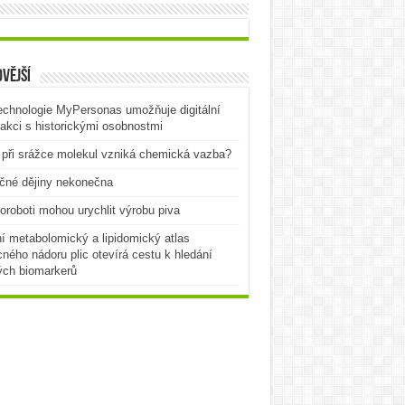
vější
echnologie MyPersonas umožňuje digitální
rakci s historickými osobnostmi
při srážce molekul vzniká chemická vazba?
čné dějiny nekonečna
oroboti mohou urychlit výrobu piva
í metabolomický a lipidomický atlas
ného nádoru plic otevírá cestu k hledání
ých biomarkerů