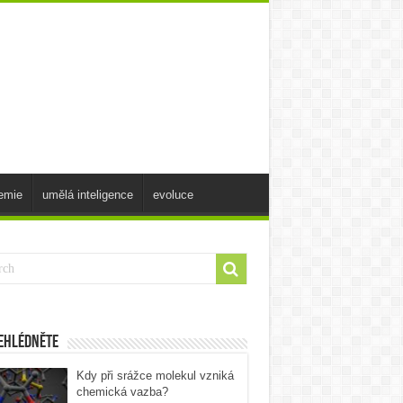
emie
umělá inteligence
evoluce
ehlédněte
Kdy při srážce molekul vzniká
chemická vazba?