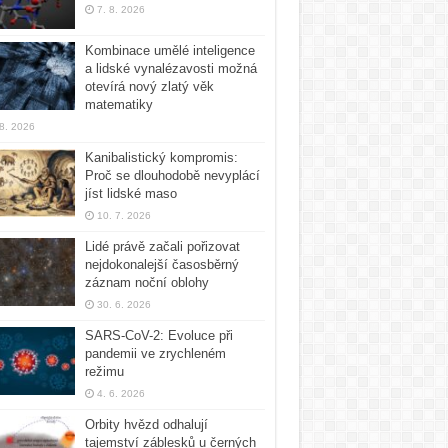
7. 8. 2026
Kombinace umělé inteligence
a lidské vynalézavosti možná
otevírá nový zlatý věk
matematiky
 8. 2026
Kanibalistický kompromis:
Proč se dlouhodobě nevyplácí
jíst lidské maso
10. 7. 2026
Lidé právě začali pořizovat
nejdokonalejší časosběrný
záznam noční oblohy
30. 6. 2026
SARS-CoV-2: Evoluce při
pandemii ve zrychleném
režimu
4. 6. 2026
Orbity hvězd odhalují
tajemství záblesků u černých