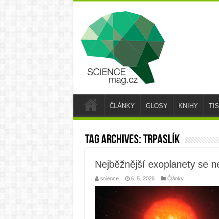
ČLÁNKY
GLOSY
KNIHY
TI
Tag Archives:
trpaslík
Nejběžnější exoplanety se n
science
6. 5. 2026
Články