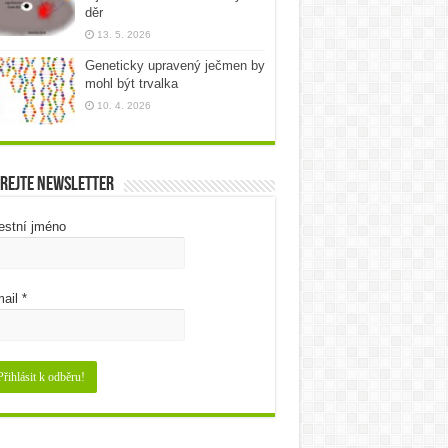
děr
13. 5. 2026
Geneticky upravený ječmen by
mohl být trvalka
10. 4. 2026
rejte newsletter
estní jméno
ail
*