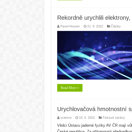
Rekordně urychlili elektrony
Pavel Houser
21. 9. 2022
Články
Read More »
Urychlovačová hmotnostní sp
science
10. 5. 2022
Tiskové zprávy
Vědci Ústavu jaderné fyziky AV ČR mají vůb
České republice. Za přítomnosti předsedk