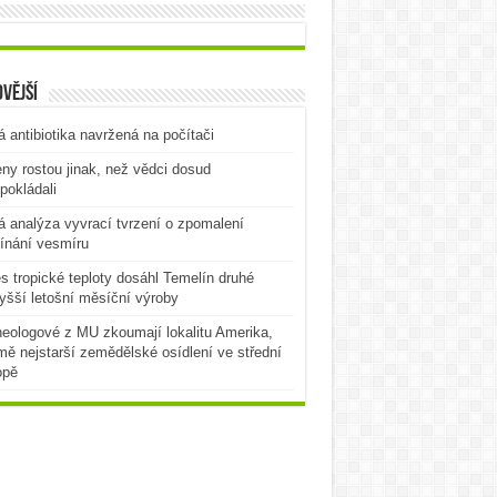
vější
 antibiotika navržená na počítači
ny rostou jinak, než vědci dosud
pokládali
 analýza vyvrací tvrzení o zpomalení
ínání vesmíru
es tropické teploty dosáhl Temelín druhé
yšší letošní měsíční výroby
eologové z MU zkoumají lokalitu Amerika,
mě nejstarší zemědělské osídlení ve střední
opě