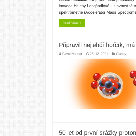
inovace Heleny Langšádlové ji slavnostně o
spektrometrie (Accelerator Mass Spectrom
Read More »
Připravili nejlehčí hořčík, m
Pavel Houser
26. 12. 2021
Články
50 let od první srážky prot