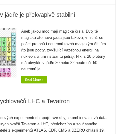
v jádře je překvapivě stabilní
Aneb jakou moc mají magická čísla. Dvojitě
magická atomová jádra jsou taková, v nichž se
počet protonů i neutronů rovná magickým číslům
(to jsou počty, zvyšující vazebnou energii na
nukleon, a tím i stabilitu jádra). Nikl s 28 protony
má obvykle v jádře 30 nebo 32 neutronů. 50
neutronů je …
Read More »
rychlovačů LHC a Tevatron
icových experimentech spojili své síly, zkombinovali svá data
 urychlovačů Tevatron a LHC, předchozího a současného
atelé z experimentů ATLAS, CDF, CMS a DZERO ohlásili 19.