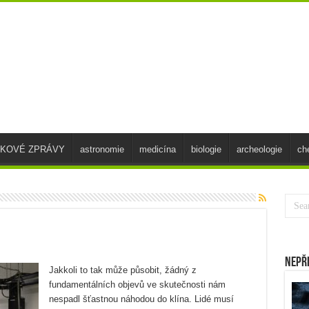
SKOVÉ ZPRÁVY
astronomie
medicína
biologie
archeologie
ch
Nepř
Jakkoli to tak může působit, žádný z
fundamentálních objevů ve skutečnosti nám
nespadl šťastnou náhodou do klína. Lidé musí