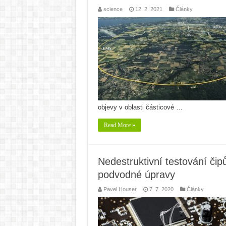
science
12. 2. 2021
Články
objevy v oblasti částicové …
Read More »
Nedestruktivní testování čip
podvodné úpravy
Pavel Houser
7. 7. 2020
Články