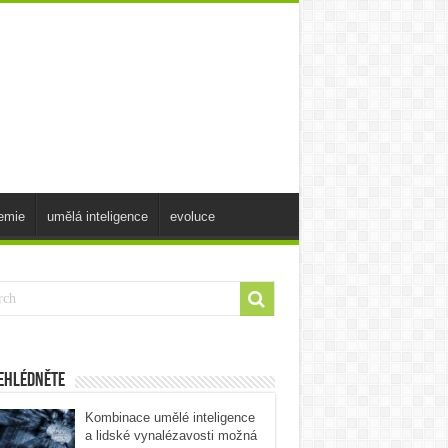
emie
umělá inteligence
evoluce
ehlédněte
Kombinace umělé inteligence
a lidské vynalézavosti možná