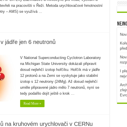
tevřeli na pracovišti v Řeži. Metoda urychlovačové hmotnostní
etry – AMS) se využívá …
Nejno
Nová
á v jádře jen 6 neutronů
Koře
před
Nová
V National Superconducting Cyclotron Laboratory
rozp
na Michigan State University dokázali připravit
dosud nejlehčí izotop hořčíku. Hořčík má v jádře
I př
12 protonů a na Zemi se vyskytuje jako stabilní
nejv
izotop s 12 neutrony (24Mg). Až dosud nejlehčí
Arch
uměle připravené jádro mělo 7 neutronů, nyní se
zřej
tedy podařilo dojít ještě o krok …
Evr
Read More »
onů na kruhovém urychlovači v CERNu