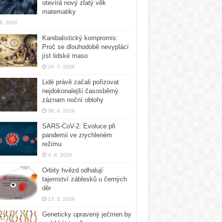
otevírá nový zlatý věk
matematiky
 8. 2026
Kanibalistický kompromis:
Proč se dlouhodobě nevyplácí
jíst lidské maso
10. 7. 2026
Lidé právě začali pořizovat
nejdokonalejší časosběrný
záznam noční oblohy
30. 6. 2026
SARS-CoV-2: Evoluce při
pandemii ve zrychleném
režimu
4. 6. 2026
Orbity hvězd odhalují
tajemství záblesků u černých
děr
13. 5. 2026
Geneticky upravený ječmen by