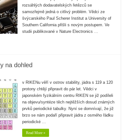
rozsáhlých dodavatelských řetězců se
samozřejmě jedná o citlivý problém. Vědci ze
švýcarského Paul Scherer Institut a University of
Southern California přišli s novým postupem. Ve
studii publikované v Nature Electronics …
y na dohled
v RIKENu věří v ostrov stability, jádra s 119 a 120
protony chtějí připravit do pár let. Vědci v
japonském fyzikálním centru RIKEN se již podíleli
na objevu/syntéze těch nejtěžších dosud známých
prvků periodické tabulky. Nyní se domnívají, že již
brzo se nám podaří připravit jádra z osmého řádku
periodické …
Read More »