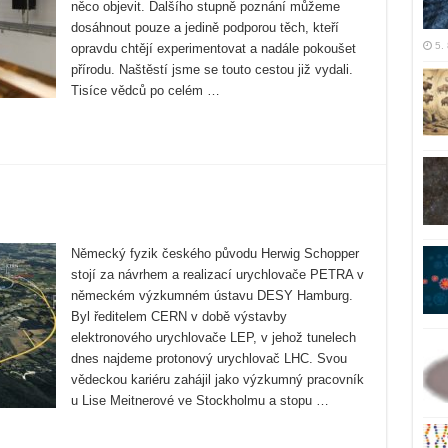
něco objevit. Dalšího stupně poznání můžeme
dosáhnout pouze a jedině podporou těch, kteří
5.
opravdu chtějí experimentovat a nadále pokoušet
přírodu. Naštěstí jsme se touto cestou již vydali.
Tisíce vědců po celém …
Německý fyzik českého původu Herwig Schopper
stojí za návrhem a realizací urychlovače PETRA v
německém výzkumném ústavu DESY Hamburg.
Byl ředitelem CERN v době výstavby
elektronového urychlovače LEP, v jehož tunelech
dnes najdeme protonový urychlovač LHC. Svou
vědeckou kariéru zahájil jako výzkumný pracovník
u Lise Meitnerové ve Stockholmu a stopu …