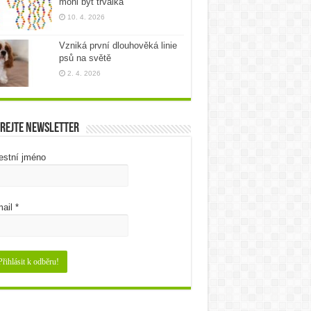
mohl být trvalka
10. 4. 2026
Vzniká první dlouhověká linie
psů na světě
2. 4. 2026
rejte newsletter
estní jméno
ail
*