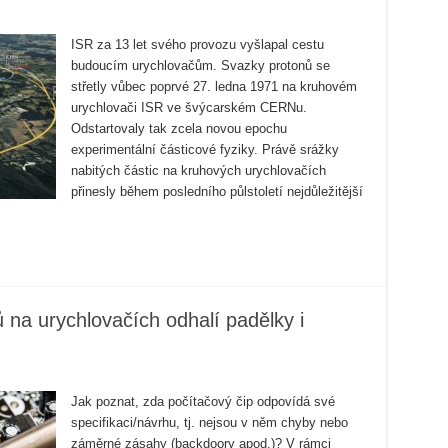
ISR za 13 let svého provozu vyšlapal cestu
budoucím urychlovačům. Svazky protonů se
střetly vůbec poprvé 27. ledna 1971 na kruhovém
urychlovači ISR ve švýcarském CERNu.
Odstartovaly tak zcela novou epochu
experimentální částicové fyziky. Právě srážky
nabitých částic na kruhových urychlovačích
přinesly během posledního půlstoletí nejdůležitější
ů na urychlovačích odhalí padělky i
Jak poznat, zda počítačový čip odpovídá své
specifikaci/návrhu, tj. nejsou v něm chyby nebo
záměrné zásahy (backdoory apod.)? V rámci