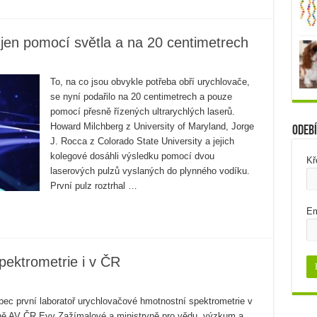
, jen pomocí světla a na 20 centimetrech
To, na co jsou obvykle potřeba obří urychlovače,
se nyní podařilo na 20 centimetrech a pouze
pomocí přesně řízených ultrarychlých laserů.
Howard Milchberg z University of Maryland, Jorge
Odebí
J. Rocca z Colorado State University a jejich
kolegové dosáhli výsledku pomocí dvou
Kř
laserových pulzů vyslaných do plynného vodíku.
První pulz roztrhal …
Em
ektrometrie i v ČR
ec první laboratoř urychlovačové hmotnostní spektrometrie v
yně AV ČR Evy Zažímalové a ministryně pro vědu, výzkum a