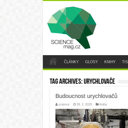
ČLÁNKY
GLOSY
KNIHY
TI
Tag Archives:
urychlovače
Budoucnost urychlovačů
science
28. 2. 2025
Knihy