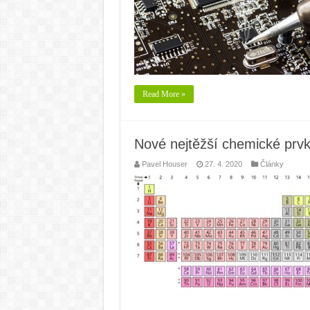
Read More »
Nové nejtěžší chemické prvk
Pavel Houser
27. 4. 2020
Články