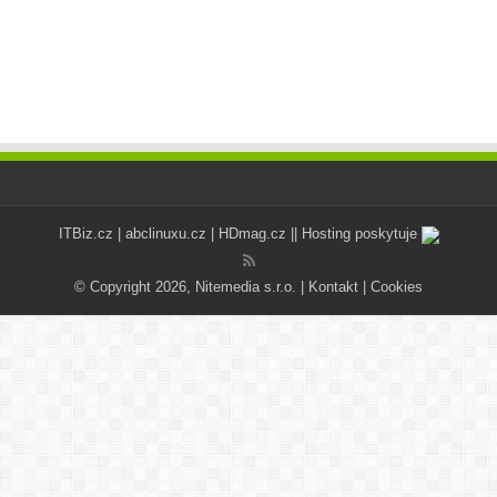
ITBiz.cz
|
abclinuxu.cz
|
HDmag.cz
|| Hosting poskytuje
© Copyright 2026, Nitemedia s.r.o. |
Kontakt
|
Cookies