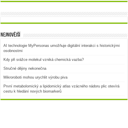
Nejnovější
AI technologie MyPersonas umožňuje digitální interakci s historickými
osobnostmi
Kdy při srážce molekul vzniká chemická vazba?
Stručné dějiny nekonečna
Mikroroboti mohou urychlit výrobu piva
První metabolomický a lipidomický atlas vzácného nádoru plic otevírá
cestu k hledání nových biomarkerů