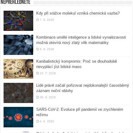
Nepřehlédněte
Kdy při srážce molekul vzniká chemická vazba?
7. 8. 2026
Kombinace umělé inteligence a lidské vynalézavosti
možná otevírá nový zlatý věk matematiky
5. 8. 2026
Kanibalistický kompromis: Proč se dlouhodobě
nevyplácí jíst lidské maso
10. 7. 2026
Lidé právě začali pořizovat nejdokonalejší časosběrný
záznam noční oblohy
30. 6. 2026
SARS-CoV-2: Evoluce při pandemii ve zrychleném
režimu
4. 6. 2026