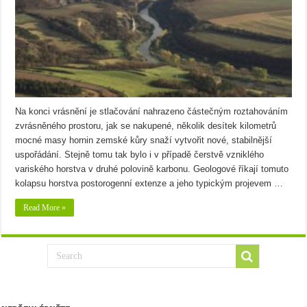
Na konci vrásnění je stlačování nahrazeno částečným roztahováním
zvrásněného prostoru, jak se nakupené, několik desítek kilometrů
mocné masy hornin zemské kůry snaží vytvořit nové, stabilnější
uspořádání. Stejně tomu tak bylo i v případě čerstvě vzniklého
variského horstva v druhé polovině karbonu. Geologové říkají tomuto
kolapsu horstva postorogenní extenze a jeho typickým projevem …
Read More »