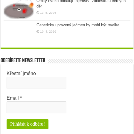
Orbity hvězd odhalují tajemství záblesků u černých
děr
13. 5. 2026
Geneticky upravený ječmen by mohl být trvalka
10. 4. 2026
Odebírejte newsletter
Křestní jméno
Email
*