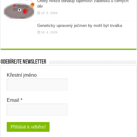
Orbity hvězd odhalují tajemství záblesků u černých
děr
13. 5. 2026
Geneticky upravený ječmen by mohl být trvalka
10. 4. 2026
Odebírejte newsletter
Křestní jméno
Email
*