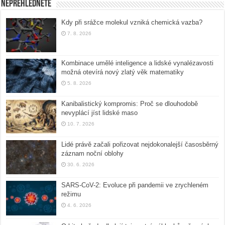
Nepřehlédněte
Kdy při srážce molekul vzniká chemická vazba?
7. 8. 2026
Kombinace umělé inteligence a lidské vynalézavosti
možná otevírá nový zlatý věk matematiky
5. 8. 2026
Kanibalistický kompromis: Proč se dlouhodobě
nevyplácí jíst lidské maso
10. 7. 2026
Lidé právě začali pořizovat nejdokonalejší časosběrný
záznam noční oblohy
30. 6. 2026
SARS-CoV-2: Evoluce při pandemii ve zrychleném
režimu
4. 6. 2026