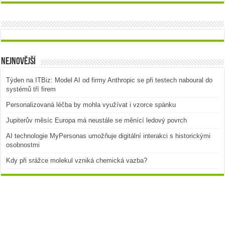
Nejnovější
Týden na ITBiz: Model AI od firmy Anthropic se při testech naboural do
systémů tří firem
Personalizovaná léčba by mohla využívat i vzorce spánku
Jupiterův měsíc Europa má neustále se měnící ledový povrch
AI technologie MyPersonas umožňuje digitální interakci s historickými
osobnostmi
Kdy při srážce molekul vzniká chemická vazba?