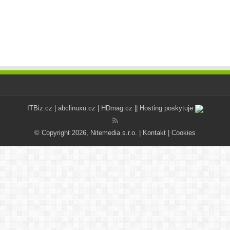
ITBiz.cz
|
abclinuxu.cz
|
HDmag.cz
|| Hosting poskytuje
© Copyright 2026, Nitemedia s.r.o. |
Kontakt
|
Cookies