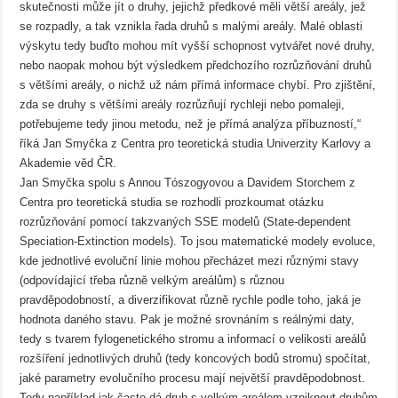
skutečnosti může jít o druhy, jejichž předkové měli větší areály, jež
se rozpadly, a tak vznikla řada druhů s malými areály. Malé oblasti
výskytu tedy buďto mohou mít vyšší schopnost vytvářet nové druhy,
nebo naopak mohou být výsledkem předchozího rozrůzňování druhů
s většími areály, o nichž už nám přímá informace chybí. Pro zjištění,
zda se druhy s většími areály rozrůzňují rychleji nebo pomaleji,
potřebujeme tedy jinou metodu, než je přímá analýza příbuzností,“
říká Jan Smyčka z Centra pro teoretická studia Univerzity Karlovy a
Akademie věd ČR.
Jan Smyčka spolu s Annou Tószogyovou a Davidem Storchem z
Centra pro teoretická studia se rozhodli prozkoumat otázku
rozrůzňování pomocí takzvaných SSE modelů (State-dependent
Speciation-Extinction models). To jsou matematické modely evoluce,
kde jednotlivé evoluční linie mohou přecházet mezi různými stavy
(odpovídající třeba různě velkým areálům) s různou
pravděpodobností, a diverzifikovat různě rychle podle toho, jaká je
hodnota daného stavu. Pak je možné srovnáním s reálnými daty,
tedy s tvarem fylogenetického stromu a informací o velikosti areálů
rozšíření jednotlivých druhů (tedy koncových bodů stromu) spočítat,
jaké parametry evolučního procesu mají největší pravděpodobnost.
Tedy například jak často dá druh s velkým areálem vzniknout druhům