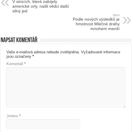
V sinicích, které zabíjely
americké orly, našli vědci další
silný jed
Next
Podle nových výsledků je
hmotnost Mléčné dráhy
mnohem menší
Napsat komentář
Vaše e-mailová adresa nebude zveřejněna.
Vyžadované informace
jsou označeny
*
Komentář
*
Jméno
*