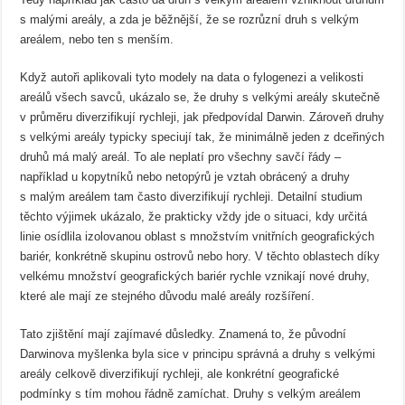
s malými areály, a zda je běžnější, že se rozrůzní druh s velkým
areálem, nebo ten s menším.
Když autoři aplikovali tyto modely na data o fylogenezi a velikosti
areálů všech savců, ukázalo se, že druhy s velkými areály skutečně
v průměru diverzifikují rychleji, jak předpovídal Darwin. Zároveň druhy
s velkými areály typicky speciují tak, že minimálně jeden z dceřiných
druhů má malý areál. To ale neplatí pro všechny savčí řády –
například u kopytníků nebo netopýrů je vztah obrácený a druhy
s malým areálem tam často diverzifikují rychleji. Detailní studium
těchto výjimek ukázalo, že prakticky vždy jde o situaci, kdy určitá
linie osídlila izolovanou oblast s množstvím vnitřních geografických
bariér, konkrétně skupinu ostrovů nebo hory. V těchto oblastech díky
velkému množství geografických bariér rychle vznikají nové druhy,
které ale mají ze stejného důvodu malé areály rozšíření.
Tato zjištění mají zajímavé důsledky. Znamená to, že původní
Darwinova myšlenka byla sice v principu správná a druhy s velkými
areály celkově diverzifikují rychleji, ale konkrétní geografické
podmínky s tím mohou řádně zamíchat. Druhy s velkým areálem