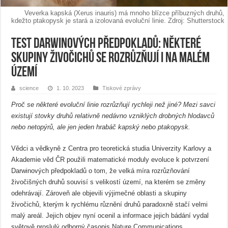
Veverka kapská (Xerus inauris) má mnoho blízce příbuzných druhů,
kdežto ptakopysk je stará a izolovaná evoluční linie. Zdroj: Shutterstock
Test Darwinových předpokladů: Některé
skupiny živočichů se rozrůzňují i na malém
území
science
1. 10. 2023
Tiskové zprávy
Proč se některé evoluční linie rozrůzňují rychleji než jiné? Mezi savci
existují stovky druhů relativně nedávno vzniklých drobných hlodavců
nebo netopýrů, ale jen jeden hrabáč kapský nebo ptakopysk.
Vědci a vědkyně z Centra pro teoretická studia Univerzity Karlovy a
Akademie věd ČR použili matematické moduly evoluce k potvrzení
Darwinových předpokladů o tom, že velká míra rozrůzňování
živočišných druhů souvisí s velikostí území, na kterém se změny
odehrávají. Zároveň ale objevili výjimečné oblasti a skupiny
živočichů, kterým k rychlému různění druhů paradoxně stačí velmi
malý areál. Jejich objev nyní ocenil a informace jejich bádání vydal
světově proslulý odborný časopis Nature Communications.