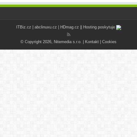
ITBiz.cz
|
abclinuxu.cz
|
HDmag.cz
|| Hosting poskytuje
© Copyright 2026, Nitemedia s.r.o. |
Kontakt
|
Cookies