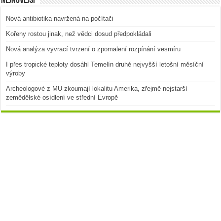
Nejnovější
Nová antibiotika navržená na počítači
Kořeny rostou jinak, než vědci dosud předpokládali
Nová analýza vyvrací tvrzení o zpomalení rozpínání vesmíru
I přes tropické teploty dosáhl Temelín druhé nejvyšší letošní měsíční
výroby
Archeologové z MU zkoumají lokalitu Amerika, zřejmě nejstarší
zemědělské osídlení ve střední Evropě