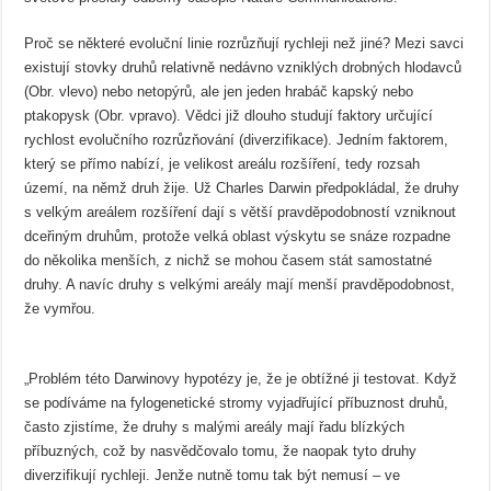
Proč se některé evoluční linie rozrůzňují rychleji než jiné? Mezi savci
existují stovky druhů relativně nedávno vzniklých drobných hlodavců
(Obr. vlevo) nebo netopýrů, ale jen jeden hrabáč kapský nebo
ptakopysk (Obr. vpravo). Vědci již dlouho studují faktory určující
rychlost evolučního rozrůzňování (diverzifikace). Jedním faktorem,
který se přímo nabízí, je velikost areálu rozšíření, tedy rozsah
území, na němž druh žije. Už Charles Darwin předpokládal, že druhy
s velkým areálem rozšíření dají s větší pravděpodobností vzniknout
dceřiným druhům, protože velká oblast výskytu se snáze rozpadne
do několika menších, z nichž se mohou časem stát samostatné
druhy. A navíc druhy s velkými areály mají menší pravděpodobnost,
že vymřou.
„Problém této Darwinovy hypotézy je, že je obtížné ji testovat. Když
se podíváme na fylogenetické stromy vyjadřující příbuznost druhů,
často zjistíme, že druhy s malými areály mají řadu blízkých
příbuzných, což by nasvědčovalo tomu, že naopak tyto druhy
diverzifikují rychleji. Jenže nutně tomu tak být nemusí – ve