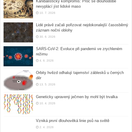
Kanibalistický kompromis: Proč se dlouhodobě
nevyplácí jíst lidské maso
10. 7. 2026
Lidé právě začali pořizovat nejdokonalejší časosběrný
záznam noční oblohy
30. 6. 2026
SARS-CoV-2: Evoluce při pandemii ve zrychleném
režimu
4. 6. 2026
Orbity hvězd odhalují tajemství záblesků u černých
děr
13. 5. 2026
Geneticky upravený ječmen by mohl být trvalka
10. 4. 2026
Vzniká první dlouhověká linie psů na světě
2. 4. 2026