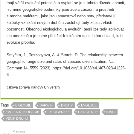
mají větší evoluční potenciál a vyplatí se je z tohoto důvodu chránit,
nicméně geografické podmínky jsou zcela zásadní a prostředí
s mnoha bariérami, jako jsou souostroví nebo hory, představují
kolébky vznikání nových druhů a zasluhují tedy zcela zvláštní
pozornost. Obecnou ekologickou a evoluční teorii lze tedy aplikovat
jen omezeně a je nutné přihlížet k lokálním specifikám oblastí, kde
evoluce probíhá.
Smyčka, J., Toszogyova, A. & Storch, D. The relationship between
geographic range size and rates of species diversification. Nat
Commun 14, 5559 (2023). https://doi.org/10.1038/s41467-023-41225-
6
tisková zpráva Karlovy Univerzity
Tags
BIOLOGIE
DARWIN
DRUHY
EVOLUCE
EVOLUČNÍ BIOLOGIE
FYLOGENEZE
GEOGRAFIE
SAVCI
VZNIK DRUHŮ
Previous