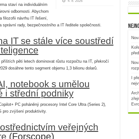
4. 8. 2026
rma staví na individuálním
úrovni odbornosti. Abychom
a filozofii návrhu IT řešení,
 správní rady, bezpečnostního a IT ředitele společnosti.
Nejno
Nová
a IT se stále více soustředí
teligence
Koře
před
příštích pěti letech dominovat růstu rozpočtu na IT, překročí
Nová
029 dosáhne tento segment objemu 1,3 bilionu dolarů.
rozp
I př
AI, notebook s umělou
nejv
é i střední podniky
Arch
zřej
Evr
opilot+ PC poháněný procesory Intel Core Ultra (Series 2),
pro zvýšení produktivity.
ostřednictvím veřejných
re
(Forscope)