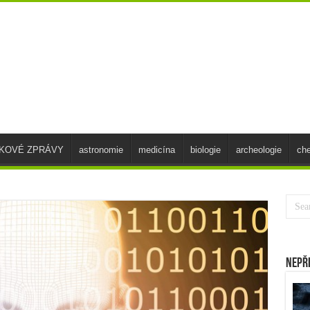
SKOVÉ ZPRÁVY
astronomie
medicína
biologie
archeologie
ch
Nepř