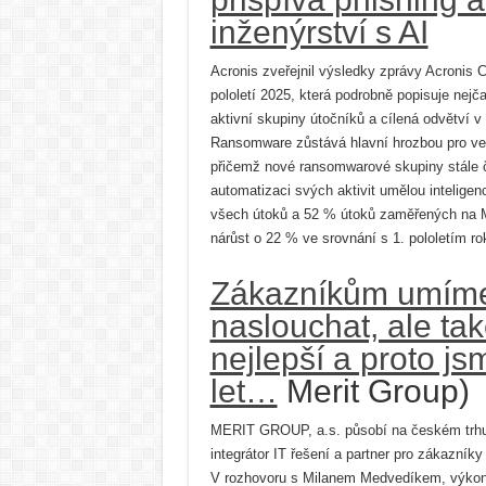
inženýrství s AI
Acronis zveřejnil výsledky zprávy Acronis C
pololetí 2025, která podrobně popisuje nejča
aktivní skupiny útočníků a cílená odvětví v
Ransomware zůstává hlavní hrozbou pro vel
přičemž nové ransomwarové skupiny stále ča
automatizaci svých aktivit umělou inteligenc
všech útoků a 52 % útoků zaměřených na 
nárůst o 22 % ve srovnání s 1. pololetím ro
Zákazníkům umíme
naslouchat, ale tak
nejlepší a proto js
let…
Merit Group)
MERIT GROUP, a.s. působí na českém trhu 
integrátor IT řešení a partner pro zákazníky
V rozhovoru s Milanem Medvedíkem, výkon