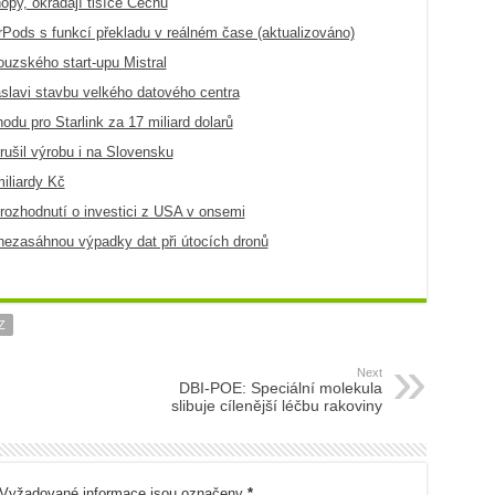
py, okrádají tisíce Čechů
irPods s funkcí překladu v reálném čase (aktualizováno)
ouzského start-upu Mistral
slavi stavbu velkého datového centra
du pro Starlink za 17 miliard dolarů
rušil výrobu i na Slovensku
iliardy Kč
 rozhodnutí o investici z USA v onsemi
 nezasáhnou výpadky dat při útocích dronů
Z
Next
DBI-POE: Speciální molekula
slibuje cílenější léčbu rakoviny
Vyžadované informace jsou označeny
*