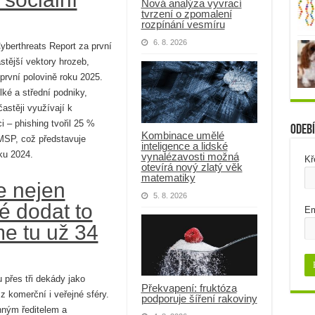
Nová analýza vyvrací
tvrzení o zpomalení
rozpínání vesmíru
6. 8. 2026
yberthreats Report za první
stější vektory hrozeb,
 první polovině roku 2025.
ké a střední podniky,
stěji využívají k
i – phishing tvořil 25 %
Odebí
Kombinace umělé
MSP, což představuje
inteligence a lidské
ku 2024.
vynalézavosti možná
Kř
otevírá nový zlatý věk
matematiky
 nejen
5. 8. 2026
é dodat to
Em
me tu už 34
přes tři dekády jako
Překvapení: fruktóza
 z komerční i veřejné sféry.
podporuje šíření rakoviny
ným ředitelem a