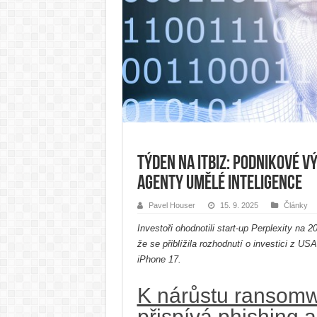
Týden na ITBiz: Podnikové vý
agenty umělé inteligence
Pavel Houser
15. 9. 2025
Články
Investoři ohodnotili start-up Perplexity na 2
že se přiblížila rozhodnutí o investici z US
iPhone 17.
K nárůstu ransom
přispívá phishing a