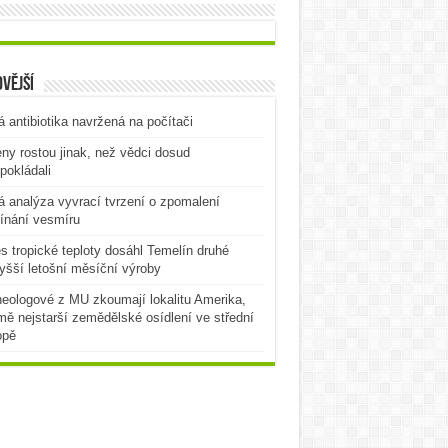
vější
 antibiotika navržená na počítači
ny rostou jinak, než vědci dosud
pokládali
 analýza vyvrací tvrzení o zpomalení
ínání vesmíru
es tropické teploty dosáhl Temelín druhé
yšší letošní měsíční výroby
eologové z MU zkoumají lokalitu Amerika,
mě nejstarší zemědělské osídlení ve střední
opě