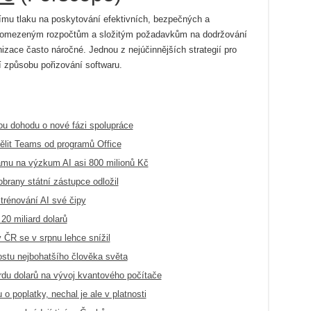
címu tlaku na poskytování efektivních, bezpečných a
k omezeným rozpočtům a složitým požadavkům na dodržování
nizace často náročné. Jednou z nejúčinnějších strategií pro
 způsobu pořizování softwaru.
u dohodu o nové fázi spolupráce
dělit Teams od programů Office
amu na výzkum AI asi 800 milionů Kč
brany státní zástupce odložil
 trénování AI své čipy
 20 miliard dolarů
 ČR se v srpnu lehce snížil
ostu nejbohatšího člověka světa
rdu dolarů na vývoj kvantového počítače
o poplatky, nechal je ale v platnosti