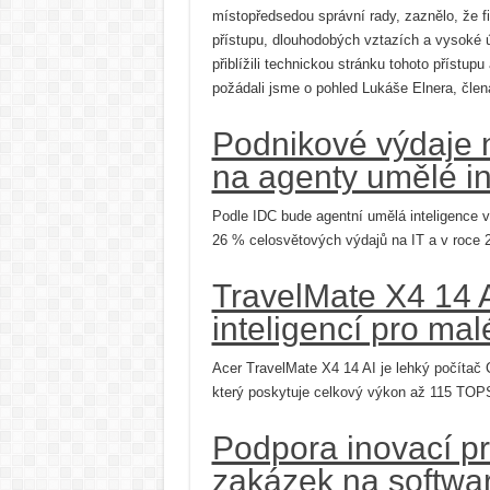
místopředsedou správní rady, zaznělo, že fi
přístupu, dlouhodobých vztazích a vysoké 
přiblížili technickou stránku tohoto přístupu 
požádali jsme o pohled Lukáše Elnera, člena
Podnikové výdaje n
na agenty umělé in
Podle IDC bude agentní umělá inteligence v 
26 % celosvětových výdajů na IT a v roce 2
TravelMate X4 14 
inteligencí pro mal
Acer TravelMate X4 14 AI je lehký počítač C
který poskytuje celkový výkon až 115 TOPS 
Podpora inovací pr
zakázek na softwa