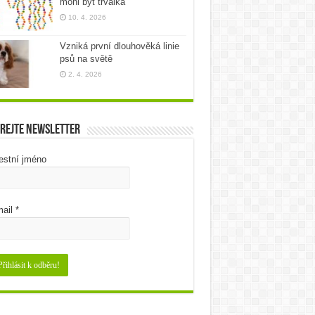
mohl být trvalka
10. 4. 2026
Vzniká první dlouhověká linie
psů na světě
2. 4. 2026
rejte newsletter
estní jméno
ail
*