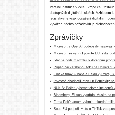
Veřejné instituce v celé Evropě čelí rostou
dostupných digitálních služeb. Vzhledem 
legislativy je však dosažení digitální moder
vyvážení těchto požadavků je přehodnocení
Zprávičky
Microsoft a OpenAI podepsaly nezávazno
Microsoft se vyhnul pokutě EU, slíbil od
Stát na podzim rozdělí v dotačním progr
Případ hackerského útoku na Univerzitu o
Čínské firmy Alibaba a Baidu využívají k
Investoři ohodnotili start-up Perplexity na
NÚKIB: Počet kybernetických incidentů v
Bloomberg: Ellison vystřídal Muska na p
Firma PsiQuantum vybrala rekordní milia
Soud EU podpořil Metu a TikTok ve sporu 