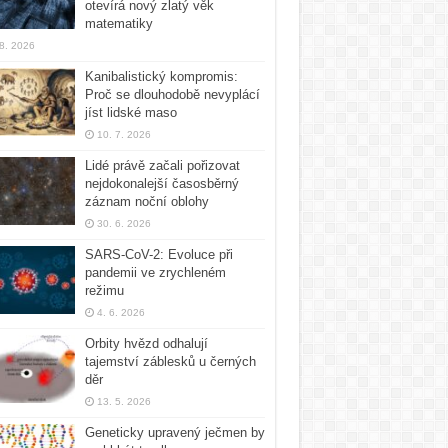
otevírá nový zlatý věk
matematiky
 8. 2026
Kanibalistický kompromis:
Proč se dlouhodobě nevyplácí
jíst lidské maso
10. 7. 2026
Lidé právě začali pořizovat
nejdokonalejší časosběrný
záznam noční oblohy
30. 6. 2026
SARS-CoV-2: Evoluce při
pandemii ve zrychleném
režimu
4. 6. 2026
Orbity hvězd odhalují
tajemství záblesků u černých
děr
13. 5. 2026
Geneticky upravený ječmen by