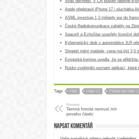
Svaz obchodu: V ČR působí falešné e-sho
Apple představil iPhone 17 i sluchátka A
ASML investuje 1,3 miliardy eur do franc
České Radiokomunikace zahájily na Zbra
SpaceX a EchoStar uzavřely licenční doho
Kybernetický útok v automobilce JLR pře
Shoptet mění majitele, cena má být 3,5 m
Evropská komise uvedla, že se přiblížila
Rusko zveřejnilo seznam aplikací, které
Tags
ITBIZ
ITBIZ.CZ
TÝDEN NA ITBIZ.C
Previous
Temná hmota nemusí mít
povahu částic
Napsat komentář
Vaše e-mailová adresa nebude zveřejněna.