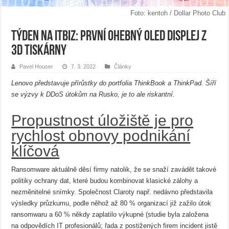
Foto: kentoh / Dollar Photo Club
Týden na ITBiz: První ohebný OLED displej z
3D tiskárny
Pavel Houser
7. 3. 2022
Články
Lenovo představuje přírůstky do portfolia ThinkBook a ThinkPad. Šíří
se výzvy k DDoS útokům na Rusko, je to ale riskantní.
Propustnost úložiště je pro
rychlost obnovy podnikání
klíčová
Ransomware aktuálně děsí firmy natolik, že se snaží zavádět takové
politiky ochrany dat, které budou kombinovat klasické zálohy a
nezměnitelné snímky. Společnost Claroty např. nedávno představila
výsledky průzkumu, podle něhož až 80 % organizací již zažilo útok
ransomwaru a 60 % někdy zaplatilo výkupné (studie byla založena
na odpovědích IT profesionálů; řada z postižených firem incident jistě