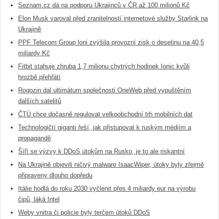
Seznam.cz dá na podporu Ukrajinců v ČR až 100 milionů Kč
Elon Musk varoval před zranitelností internetové služby Starlink na
Ukrajině
PPF Telecom Group loni zvýšila provozní zisk o desetinu na 40,5
miliardy Kč
Fitbit stahuje zhruba 1,7 milionu chytrých hodinek Ionic kvůli
hrozbě přehřátí
Rogozin dal ultimátum společnosti OneWeb před vypuštěním
dalších satelitů
ČTÚ chce dočasně regulovat velkoobchodní trh mobilních dat
Technologičtí giganti řeší, jak přistupovat k ruským médiím a
propagandě
Šíří se výzvy k DDoS útokům na Rusko, je to ale riskantní
Na Ukrajině objevili ničivý malware IsaacWiper, útoky byly zřejmě
připraveny dlouho dopředu
Itálie hodlá do roku 2030 vyčlenit přes 4 miliardy eur na výrobu
čipů, láká Intel
Weby vnitra či policie byly terčem útoků DDoS