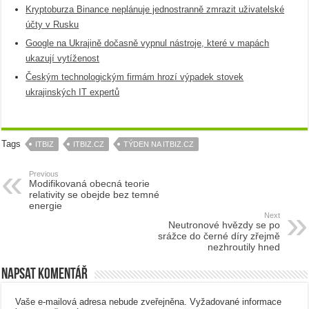
Kryptoburza Binance neplánuje jednostranně zmrazit uživatelské
účty v Rusku
Google na Ukrajině dočasně vypnul nástroje, které v mapách
ukazují vytíženost
Českým technologickým firmám hrozí výpadek stovek
ukrajinských IT expertů
Tags
ITBIZ
ITBIZ.CZ
TÝDEN NA ITBIZ.CZ
Previous
Modifikovaná obecná teorie
relativity se obejde bez temné
energie
Next
Neutronové hvězdy se po
srážce do černé díry zřejmě
nezhroutily hned
Napsat komentář
Vaše e-mailová adresa nebude zveřejněna.
Vyžadované informace