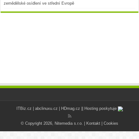
zemědělské osídlení ve střední Evropě
ITBiz.cz
|
abclinuxu.cz
|
HDmag.cz
|| Hosting poskytuje
© Copyright 2026, Nitemedia s.r.o. |
Kontakt
|
Cookies