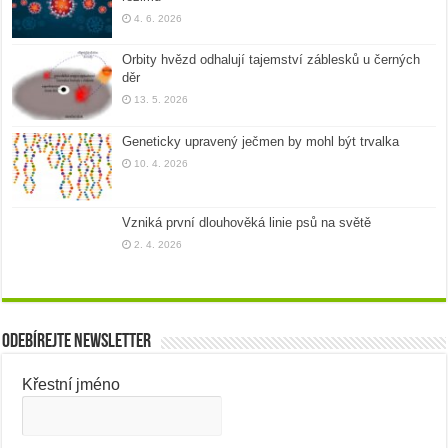
4. 6. 2026
Orbity hvězd odhalují tajemství záblesků u černých
děr
13. 5. 2026
Geneticky upravený ječmen by mohl být trvalka
10. 4. 2026
Vzniká první dlouhověká linie psů na světě
2. 4. 2026
Odebírejte newsletter
Křestní jméno