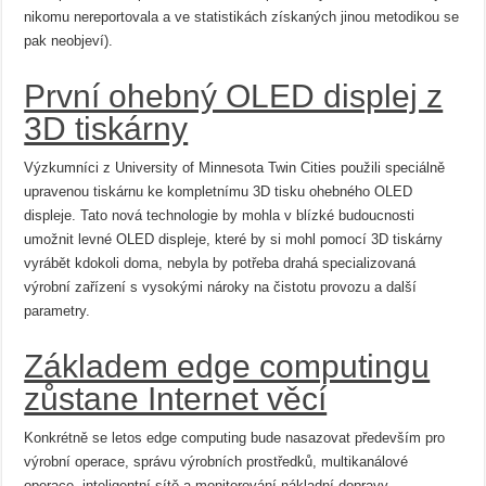
nikomu nereportovala a ve statistikách získaných jinou metodikou se
pak neobjeví).
První ohebný OLED displej z
3D tiskárny
Výzkumníci z University of Minnesota Twin Cities použili speciálně
upravenou tiskárnu ke kompletnímu 3D tisku ohebného OLED
displeje. Tato nová technologie by mohla v blízké budoucnosti
umožnit levné OLED displeje, které by si mohl pomocí 3D tiskárny
vyrábět kdokoli doma, nebyla by potřeba drahá specializovaná
výrobní zařízení s vysokými nároky na čistotu provozu a další
parametry.
Základem edge computingu
zůstane Internet věcí
Konkrétně se letos edge computing bude nasazovat především pro
výrobní operace, správu výrobních prostředků, multikanálové
operace, inteligentní sítě a monitorování nákladní dopravy.