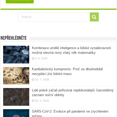
Nepřehlédněte
Kombinace umělé inteligence a lidské vynalézavosti
možná otevírá nový zlatý věk matematiky
5. 8. 2026
Kanibalistický kompromis: Proč se dlouhodobě
nevyplácí jíst lidské maso
10. 7. 2026
Lidé právě začali pořizovat nejdokonalejší časosběrný
záznam noční oblohy
30. 6. 2026
SARS-CoV-2: Evoluce při pandemii ve zrychleném
režimu