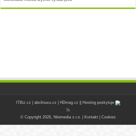
ITBiz.cz
|
abclinuxu.cz
|
HDmag.cz
|| Hosting poskytuje
© Copyright 2026, Nitemedia s.r.o. |
Kontakt
|
Cookies