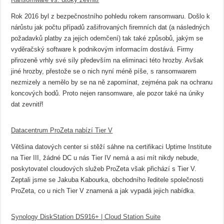
Rok 2016 byl z bezpečnostního pohledu rokem ransomwaru. Došlo k
nárůstu jak počtu případů zašifrovaných firemních dat (a následných
požadavků platby za jejich odemčení) tak také způsobů, jakým se
vyděračský software k podnikovým informacím dostává. Firmy
přirozeně vrhly své síly především na eliminaci této hrozby. Avšak
jiné hrozby, přestože se o nich nyní méně píše, s ransomwarem
nezmizely a nemělo by se na ně zapomínat, zejména pak na ochranu
koncových bodů. Proto nejen ransomware, ale pozor také na úniky
dat zevnitř!
Datacentrum ProZeta nabízí Tier V
Většina datových center si stěží sáhne na certifikaci Uptime Institute
na Tier III, žádné DC u nás Tier IV nemá a asi mít nikdy nebude,
poskytovatel cloudových služeb ProZeta však přichází s Tier V.
Zeptali jsme se Jakuba Kabourka, obchodního ředitele společnosti
ProZeta, co u nich Tier V znamená a jak vypadá jejich nabídka.
Synology DiskStation DS916+ | Cloud Station Suite