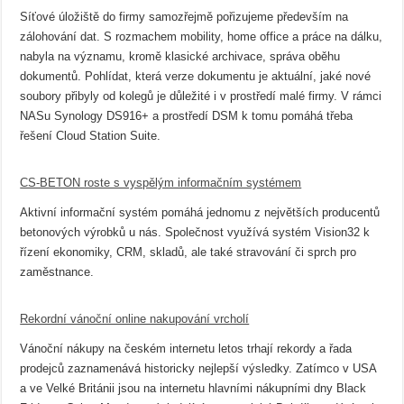
Síťové úložiště do firmy samozřejmě pořizujeme především na
zálohování dat. S rozmachem mobility, home office a práce na dálku,
nabyla na významu, kromě klasické archivace, správa oběhu
dokumentů. Pohlídat, která verze dokumentu je aktuální, jaké nové
soubory přibyly od kolegů je důležité i v prostředí malé firmy. V rámci
NASu Synology DS916+ a prostředí DSM k tomu pomáhá třeba
řešení Cloud Station Suite.
CS-BETON roste s vyspělým informačním systémem
Aktivní informační systém pomáhá jednomu z největších producentů
betonových výrobků u nás. Společnost využívá systém Vision32 k
řízení ekonomiky, CRM, skladů, ale také stravování či sprch pro
zaměstnance.
Rekordní vánoční online nakupování vrcholí
Vánoční nákupy na českém internetu letos trhají rekordy a řada
prodejců zaznamenává historicky nejlepší výsledky. Zatímco v USA
a ve Velké Británii jsou na internetu hlavními nákupními dny Black