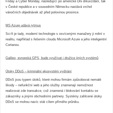
Friday a Cyber Monday, následující po americké Dni díkuvzdání, tak
v České republice a v sousedním Německu nastává vrchol
vánočních objednávek až před polovinou prosince.
MS Azure udává rytmus
Sci-fi je tady, moderní technologie s osvícenými manažery ji mění v
realitu, například s řešením cloudu Microsoft Azure a jeho inteligentní
Cortanou.
Galileo, evropská GPS, bude využívat i družice jiných systémů
Útoky DDoS – kriminální ekosystém vydírání
DDoS jsou typem útoků, které mohou firmám způsobovat nemalé
škody – nefunkční web a jeho služby znamenají nemožnost
realizovat zde transakce, což znamená i blokování kontaktu se
zákazníky a jinými obchodními partnery. Systémy zahlcené útoky
DDoS se mohou navíc stát cílem přímého průniku.