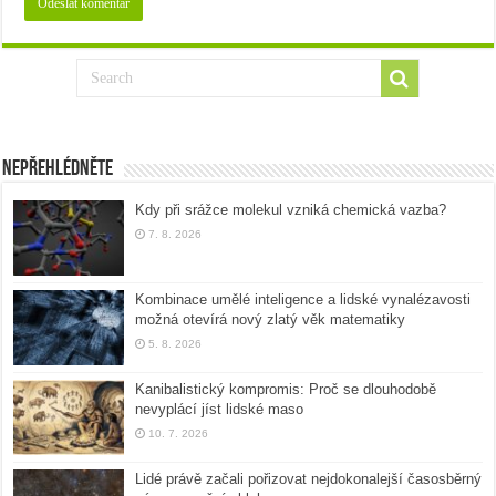
Nepřehlédněte
Kdy při srážce molekul vzniká chemická vazba?
7. 8. 2026
Kombinace umělé inteligence a lidské vynalézavosti
možná otevírá nový zlatý věk matematiky
5. 8. 2026
Kanibalistický kompromis: Proč se dlouhodobě
nevyplácí jíst lidské maso
10. 7. 2026
Lidé právě začali pořizovat nejdokonalejší časosběrný