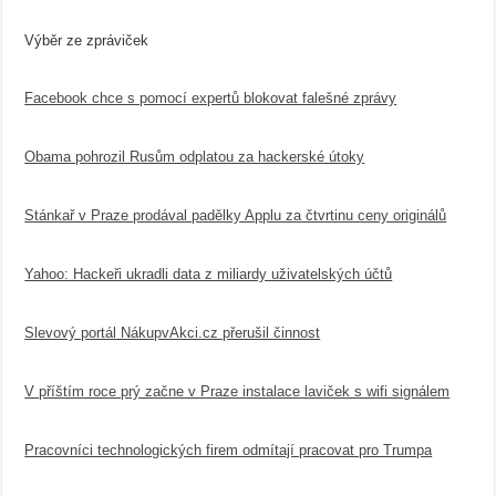
Výběr ze zpráviček
Facebook chce s pomocí expertů blokovat falešné zprávy
Obama pohrozil Rusům odplatou za hackerské útoky
Stánkař v Praze prodával padělky Applu za čtvrtinu ceny originálů
Yahoo: Hackeři ukradli data z miliardy uživatelských účtů
Slevový portál NákupvAkci.cz přerušil činnost
V příštím roce prý začne v Praze instalace laviček s wifi signálem
Pracovníci technologických firem odmítají pracovat pro Trumpa