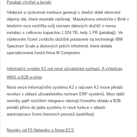
Petabajt chytřeji a levněji
Vědecké a výzkumné instituce generují v dnešní době obrovské
objemy dat, která neustále narůstají. Masarykova univerzita v Brně v
letošním roce rozšířila svůj seznam datových úložišť o novou
instalaci s celkovou kapacitou 1 024 TB, tedy 1 PB (petabajt). Ve
výběrovém řízení zvítězilo úložiště postavené na technologii IBM
Spectrum Scale a diskových polích Infortrend, která dodala
specializovaná česká firma M Computers.
Informační systém K2 má nové uživatelské rozhraní. A vylepšuje
WMS a B2B e-shop
Nová verze Informačního systému K2 s názvem K2 move přináší
revoluci v oblasti uživatelského rozhraní ERP systémů. Mezi další
novinky patří rozšíření integrace nástrojů řízeného skladu a B2B
portálů přímo do jádra systému či nové funkce v oblasti
automatizace řízení firemních procesů (workflow).
Novinky od F5 Networks s Arrow ECS