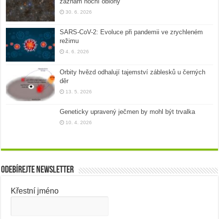
záznam noční oblohy
30. 6. 2026
SARS-CoV-2: Evoluce při pandemii ve zrychleném
režimu
4. 6. 2026
Orbity hvězd odhalují tajemství záblesků u černých
děr
13. 5. 2026
Geneticky upravený ječmen by mohl být trvalka
10. 4. 2026
Odebírejte newsletter
Křestní jméno