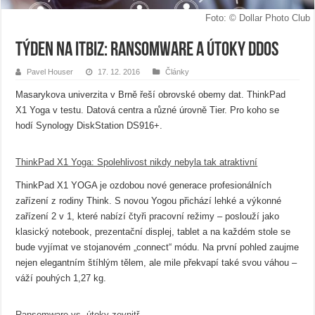
Foto: © Dollar Photo Club
Týden na ITBiz: Ransomware a útoky DDoS
Pavel Houser
17. 12. 2016
Články
Masarykova univerzita v Brně řeší obrovské obemy dat. ThinkPad
X1 Yoga v testu. Datová centra a různé úrovně Tier. Pro koho se
hodí Synology DiskStation DS916+.
ThinkPad X1 Yoga: Spolehlivost nikdy nebyla tak atraktivní
ThinkPad X1 YOGA je ozdobou nové generace profesionálních
zařízení z rodiny Think. S novou Yogou přichází lehké a výkonné
zařízení 2 v 1, které nabízí čtyři pracovní režimy – poslouží jako
klasický notebook, prezentační displej, tablet a na každém stole se
bude vyjímat ve stojanovém „connect“ módu. Na první pohled zaujme
nejen elegantním štíhlým tělem, ale mile překvapí také svou váhou –
váží pouhých 1,27 kg.
Ransomware vs. útoky zevnitř