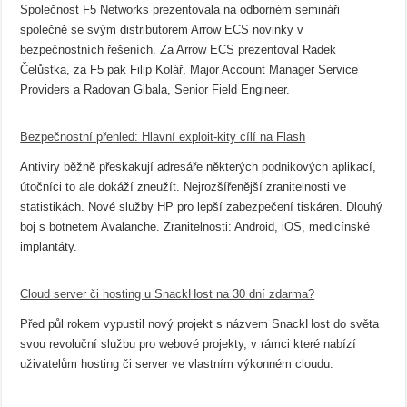
Společnost F5 Networks prezentovala na odborném semináři
společně se svým distributorem Arrow ECS novinky v
bezpečnostních řešeních. Za Arrow ECS prezentoval Radek
Čelůstka, za F5 pak Filip Kolář, Major Account Manager Service
Providers a Radovan Gibala, Senior Field Engineer.
Bezpečnostní přehled: Hlavní exploit-kity cílí na Flash
Antiviry běžně přeskakují adresáře některých podnikových aplikací,
útočníci to ale dokáží zneužít. Nejrozšířenější zranitelnosti ve
statistikách. Nové služby HP pro lepší zabezpečení tiskáren. Dlouhý
boj s botnetem Avalanche. Zranitelnosti: Android, iOS, medicínské
implantáty.
Cloud server či hosting u SnackHost na 30 dní zdarma?
Před půl rokem vypustil nový projekt s názvem SnackHost do světa
svou revoluční službu pro webové projekty, v rámci které nabízí
uživatelům hosting či server ve vlastním výkonném cloudu.