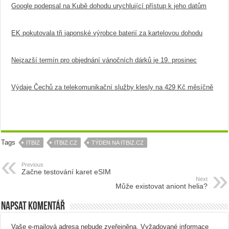
Google podepsal na Kubě dohodu urychlující přístup k jeho datům
EK pokutovala tři japonské výrobce baterií za kartelovou dohodu
Nejzazší termín pro objednání vánočních dárků je 19. prosinec
Výdaje Čechů za telekomunikační služby klesly na 429 Kč měsíčně
Tags
ITBIZ
ITBIZ.CZ
TÝDEN NA ITBIZ.CZ
Previous
Začne testování karet eSIM
Next
Může existovat aniont helia?
Napsat komentář
Vaše e-mailová adresa nebude zveřejněna.
Vyžadované informace