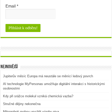
Email
*
Nejnovější
Jupiterův měsíc Europa má neustále se měnící ledový povrch
AI technologie MyPersonas umožňuje digitální interakci s historickými
osobnostmi
Kdy při srážce molekul vzniká chemická vazba?
Stručné dějiny nekonečna
Mikroroboti mohou urychlit výrobu piva