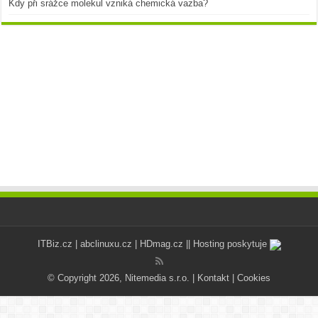
Kdy při srážce molekul vzniká chemická vazba?
ITBiz.cz
|
abclinuxu.cz
|
HDmag.cz
|| Hosting poskytuje
© Copyright 2026, Nitemedia s.r.o. |
Kontakt
|
Cookies