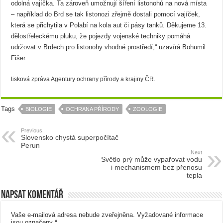
odolná vajíčka. Ta zároveň umožnují šíření listonohů na nová místa
– například do Brd se tak listonozi zřejmě dostali pomocí vajíček,
která se přichytila v Polabí na kola aut či pásy tanků. Děkujeme 13.
dělostřeleckému pluku, že pojezdy vojenské techniky pomáhá
udržovat v Brdech pro listonohy vhodné prostředí,“ uzavírá Bohumil
Fišer.
tisková zpráva Agentury ochrany přírody a krajiny ČR.
Tags
BIOLOGIE
OCHRANA PŘÍRODY
ZOOLOGIE
Previous
Slovensko chystá superpočítač
Perun
Next
Světlo prý může vypařovat vodu
i mechanismem bez přenosu
tepla
Napsat komentář
Vaše e-mailová adresa nebude zveřejněna.
Vyžadované informace
jsou označeny
*