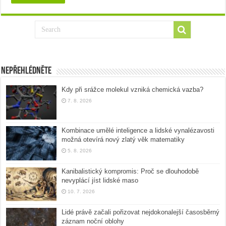
Nepřehlédněte
Kdy při srážce molekul vzniká chemická vazba?
7. 8. 2026
Kombinace umělé inteligence a lidské vynalézavosti
možná otevírá nový zlatý věk matematiky
5. 8. 2026
Kanibalistický kompromis: Proč se dlouhodobě
nevyplácí jíst lidské maso
10. 7. 2026
Lidé právě začali pořizovat nejdokonalejší časosběrný
záznam noční oblohy