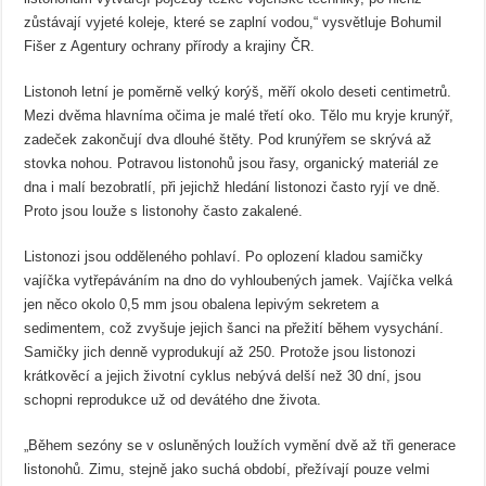
zůstávají vyjeté koleje, které se zaplní vodou,“ vysvětluje Bohumil
Fišer z Agentury ochrany přírody a krajiny ČR.
Listonoh letní je poměrně velký korýš, měří okolo deseti centimetrů.
Mezi dvěma hlavníma očima je malé třetí oko. Tělo mu kryje krunýř,
zadeček zakončují dva dlouhé štěty. Pod krunýřem se skrývá až
stovka nohou. Potravou listonohů jsou řasy, organický materiál ze
dna i malí bezobratlí, při jejichž hledání listonozi často ryjí ve dně.
Proto jsou louže s listonohy často zakalené.
Listonozi jsou odděleného pohlaví. Po oplození kladou samičky
vajíčka vytřepáváním na dno do vyhloubených jamek. Vajíčka velká
jen něco okolo 0,5 mm jsou obalena lepivým sekretem a
sedimentem, což zvyšuje jejich šanci na přežití během vysychání.
Samičky jich denně vyprodukují až 250. Protože jsou listonozi
krátkověcí a jejich životní cyklus nebývá delší než 30 dní, jsou
schopni reprodukce už od devátého dne života.
„Během sezóny se v osluněných loužích vymění dvě až tři generace
listonohů. Zimu, stejně jako suchá období, přežívají pouze velmi