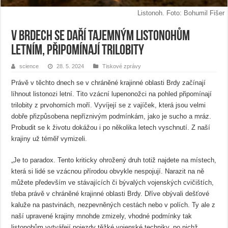
Listonoh. Foto: Bohumil Fišer
V Brdech se daří tajemným listonohům
letním, připomínají trilobity
science
28. 5. 2024
Tiskové zprávy
Právě v těchto dnech se v chráněné krajinné oblasti Brdy začínají
líhnout listonozi letní. Tito vzácní lupenonožci na pohled připomínají
trilobity z prvohorních moří. Vyvíjejí se z vajíček, která jsou velmi
dobře přizpůsobena nepříznivým podmínkám, jako je sucho a mráz.
Probudit se k životu dokážou i po několika letech vyschnutí. Z naší
krajiny už téměř vymizeli.
„Je to paradox. Tento kriticky ohrožený druh totiž najdete na místech,
která si lidé se vzácnou přírodou obvykle nespojují. Narazit na ně
můžete především ve stávajících či bývalých vojenských cvičištích,
třeba právě v chráněné krajinné oblasti Brdy. Dříve obývali dešťové
kaluže na pastvinách, nezpevněných cestách nebo v polích. Ty ale z
naší upravené krajiny mnohde zmizely, vhodné podmínky tak
listonohům vytvářejí pojezdy těžké vojenské techniky, po nichž