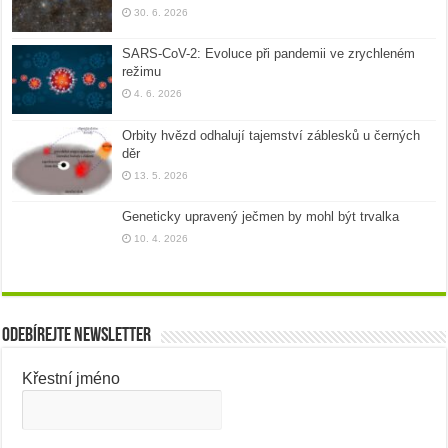
30. 6. 2026
SARS-CoV-2: Evoluce při pandemii ve zrychleném
režimu
4. 6. 2026
Orbity hvězd odhalují tajemství záblesků u černých
děr
13. 5. 2026
Geneticky upravený ječmen by mohl být trvalka
10. 4. 2026
Odebírejte newsletter
Křestní jméno