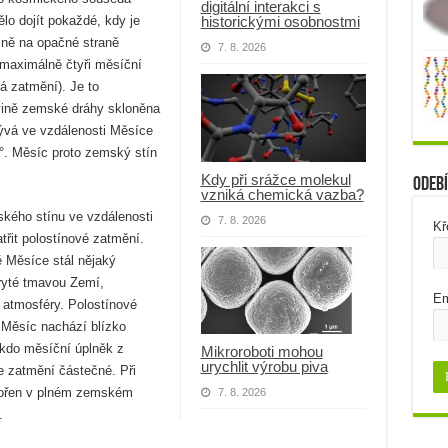
digitální interakci s
historickými osobnostmi
o dojít pokaždé, kdy je
sně na opačné straně
7. 8. 2026
maximálně čtyři měsíční
á zatmění). Je to
vině zemské dráhy skloněna
rývá ve vzdálenosti Měsíce
°. Měsíc proto zemský stín
Kdy při srážce molekul
Odebí
vzniká chemická vazba?
kého stínu ve vzdálenosti
7. 8. 2026
Kř
řit polostínové zatmění.
 Měsíce stál nějaký
ryté tmavou Zemí,
Em
atmosféry. Polostínové
 Měsíc nachází blízko
kdo měsíční úplněk z
Mikroroboti mohou
urychlit výrobu piva
e zatmění částečné. Při
nořen v plném zemském
7. 8. 2026
.