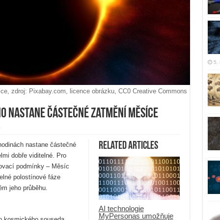
5.
ce, zdroj: Pixabay.com, licence obrázku, CC0 Creative Commons
áno nastane částečné zatmění Měsíce
y
Related Articles
 hodinách nastane částečné
mi dobře viditelné. Pro
rovací podmínky – Měsíc
lné polostínové fáze
ém jeho průběhu.
AI technologie
MyPersonas umožňuje
ho kosmického souseda