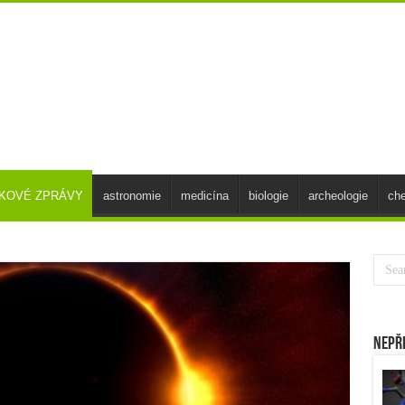
SKOVÉ ZPRÁVY
astronomie
medicína
biologie
archeologie
ch
Nepř