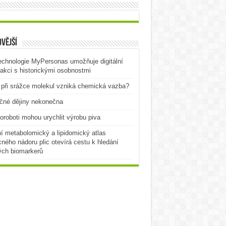
vější
echnologie MyPersonas umožňuje digitální
rakci s historickými osobnostmi
při srážce molekul vzniká chemická vazba?
čné dějiny nekonečna
oroboti mohou urychlit výrobu piva
í metabolomický a lipidomický atlas
ného nádoru plic otevírá cestu k hledání
ých biomarkerů