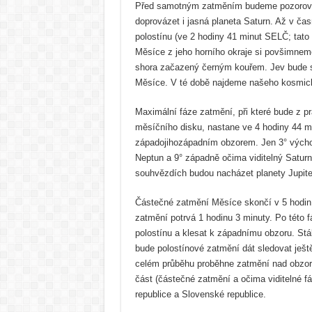
Před samotným zatměním budeme pozorovat c
doprovázet i jasná planeta Saturn. Až v ča
polostínu (ve 2 hodiny 41 minut SELČ; tato
Měsíce z jeho horního okraje si povšimneme
shora začazený černým kouřem. Jev bude s
Měsíce. V té době najdeme našeho kosmick
Maximální fáze zatmění, při které bude z p
měsíčního disku, nastane ve 4 hodiny 44 m
západojihozápadním obzorem. Jen 3° výcho
Neptun a 9° západně očima viditelný Satur
souhvězdích budou nacházet planety Jupiter
Částečné zatmění Měsíce skončí v 5 hodin 
zatmění potrvá 1 hodinu 3 minuty. Po této
polostínu a klesat k západnímu obzoru. Stá
bude polostínové zatmění dát sledovat ješt
celém průběhu proběhne zatmění nad obzore
část (částečné zatmění a očima viditelné 
republice a Slovenské republice.