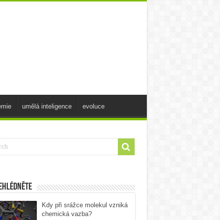
emie
umělá inteligence
evoluce
ehlédněte
Kdy při srážce molekul vzniká
chemická vazba?