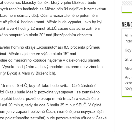
elou noc klasický úplněk, který v jeho blízkosti bude
sných ranních hodinách se Měsíc přiblíží nejdříve k zemskému
 fáze není očima vidět). Očima rozeznatelného potemnění
 až před 4. hodinou ranní. Měsíc bude vypadat, jako by byl
Nejno
ílit a ve 4 hodiny 12 minut SELČ začne částečné zatmění
ého souputníka okolo 20° nad jihozápadním obzorem.
AI t
inte
ravého horního okraje „ukousnuto“ asi 8,5 procenta průměru
Kdy 
inut. Měsíc najdeme ve výšce okolo 15° nad
Stru
dně od měsíčního kotouče najdeme v dalekohledu planetu
n. Vysoko nad jižním a jihovýchodním obzorem se v zimních
Mikr
 (v Býku) a Mars (v Blížencích).
Prvn
vzác
15 minut SELČ, kdy už také bude svítat. Celé částečné
nov
 fázi úkazu bude Měsíc pozvolna vystupovat i ze zemského
le ještě bude z pravého okraje mírně tmavší a vizuálně se
ě asi 20 minut, tedy do cca 5 hodin 35 minut SELČ. V úplně
m jen v západní polovině Čech, nicméně jeho nejvýraznější
fáze polostínového zatmění) bude pozorovatelná všude v České