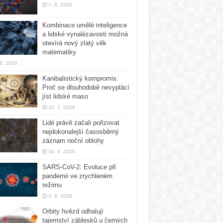
7. 8. 2026
Kombinace umělé inteligence
a lidské vynalézavosti možná
otevírá nový zlatý věk
matematiky
 8. 2026
Kanibalistický kompromis:
Proč se dlouhodobě nevyplácí
jíst lidské maso
10. 7. 2026
Lidé právě začali pořizovat
nejdokonalejší časosběrný
záznam noční oblohy
30. 6. 2026
SARS-CoV-2: Evoluce při
pandemii ve zrychleném
režimu
4. 6. 2026
Orbity hvězd odhalují
tajemství záblesků u černých