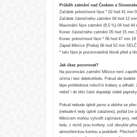
Průběh zatmění nad Českem a Slovens
Začátek polostínové fáze * 02 hod 41 min 
Začátek částečného zatmění 04 hod 12 mi
Maximální fáze zatmění (8,5 %) 04 hod 44
Konec částečného zatmění 05 hod 15 min 
Konec polostínové fáze * 06 hod 47 min 1
Západ Měsíce (Praha) 06 hod 52 min SELČ
* tato fáze je pozorovatelná těsně před a t
Jak úkaz pozorovat?
Na pozorování zatmění Měsíce není zapotře
očima i bez dalekohledu. Pokud ale budete m
lépe prohlédnout měsíční krátery a odhalit
neboť i do této části dopadají slabé paprs
Pokud nebude úplně jasno a obloha se přeci
(nebude-li tedy úplně zataženo), pořád lze
Měsícem mohou vytvořit zajímavé jevy, nebo
ledu, z nichž jsou tvořeny, což obvykle při
atmosférickou korónu a podobně. Přechod ří