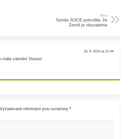
Next
Sonda JUICE potvrdila, že
Země je obyvatelná
16. 9. 2024 at 22:44
ku máte zatmění Slunce!
Vyžadované informace jsou označeny
*