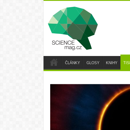
ČLÁNKY
GLOSY
KNIHY
TI