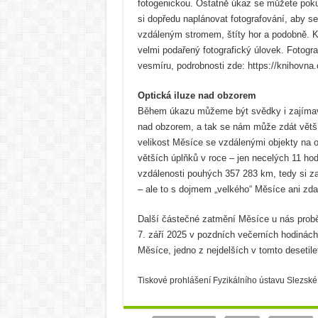
fotogenickou. Ostatně úkaz se můžete pokusi
si dopředu naplánovat fotografování, aby s
vzdáleným stromem, štíty hor a podobně. 
velmi podařený fotografický úlovek. Fotogr
vesmíru, podrobnosti zde: https://knihovna
Optická iluze nad obzorem
Během úkazu můžeme být svědky i zajímavé
nad obzorem, a tak se nám může zdát větší
velikost Měsíce se vzdálenými objekty na 
větších úplňků v roce – jen necelých 11 ho
vzdálenosti pouhých 357 283 km, tedy si za
– ale to s dojmem „velkého“ Měsíce ani zda
Další částečné zatmění Měsíce u nás probě
7. září 2025 v pozdních večerních hodinác
Měsíce, jedno z nejdelších v tomto desetilet
Tiskové prohlášení Fyzikálního ústavu Slezské