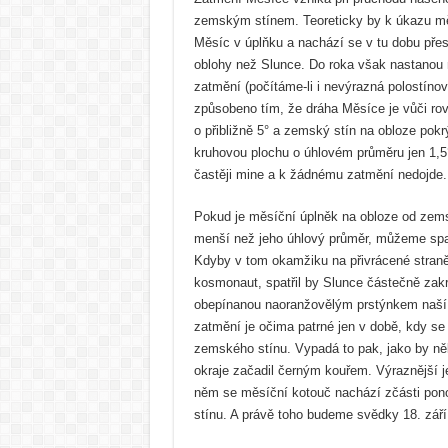
zemským stínem. Teoreticky by k úkazu měl
Měsíc v úplňku a nachází se v tu dobu pře
oblohy než Slunce. Do roka však nastanou 
zatmění (počítáme-li i nevýrazná polostínov
způsobeno tím, že dráha Měsíce je vůči ro
o přibližně 5° a zemský stín na obloze pok
kruhovou plochu o úhlovém průměru jen 1,5
častěji mine a k žádnému zatmění nedojde.
Pokud je měsíční úplněk na obloze od zems
menší než jeho úhlový průměr, můžeme spat
Kdyby v tom okamžiku na přivrácené straně
kosmonaut, spatřil by Slunce částečně zak
obepínanou naoranžovělým prstýnkem naší 
zatmění je očima patrné jen v době, kdy se
zemského stínu. Vypadá to pak, jako by ně
okraje začadil černým kouřem. Výraznější j
něm se měsíční kotouč nachází zčásti po
stínu. A právě toho budeme svědky 18. září