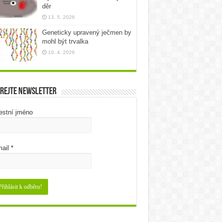
děr
13. 5. 2026
Geneticky upravený ječmen by
mohl být trvalka
10. 4. 2026
rejte newsletter
estní jméno
ail
*