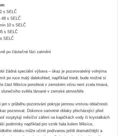
kem
02 s SELČ
n 48 s SELČ
 min 10 s SELČ
35 s SELČ
8 s SELČ
ěsně po částečné fázi zatmění
bí žádná speciální výbava – úkaz je pozorovatelný volnýma
ít po ruce malý dalekohled, například triedr, bude možné si
, že část Měsíce ponořená v zemském stínu není zcela tmavá,
ky slunečního světla lámané v zemské atmosféře.
 jen v průběhu pozorování pokryje jemnou vrstvou oblačnosti
 úkaz pozorovat. Dokonce samotné oblaky přecházející před
ť rozptylují měsíční záření na kapičkách vody či krystalkách
náší podmínky například pro vznik hala kolem Měsíce,
dkého oblaku může učinit podívanou ještě dramatičtější a