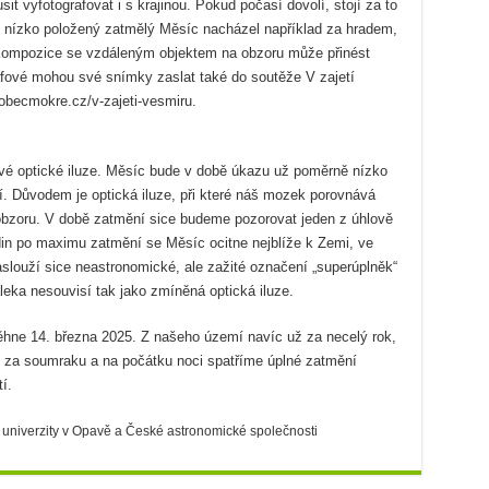
t vyfotografovat i s krajinou. Pokud počasí dovolí, stojí za to
e nízko položený zatmělý Měsíc nacházel například za hradem,
Kompozice se vzdáleným objektem na obzoru může přinést
afové mohou své snímky zaslat také do soutěže V zajetí
.obecmokre.cz/v-zajeti-vesmiru.
 optické iluze. Měsíc bude v době úkazu už poměrně nízko
. Důvodem je optická iluze, při které náš mozek porovnává
obzoru. V době zatmění sice budeme pozorovat jeden z úhlově
din po maximu zatmění se Měsíc ocitne nejblíže k Zemi, ve
slouží sice neastronomické, ale zažité označení „superúplněk“
leka nesouvisí tak jako zmíněná optická iluze.
hne 14. března 2025. Z našeho území navíc už za necelý rok,
h za soumraku a na počátku noci spatříme úplné zatmění
í.
 univerzity v Opavě a České astronomické společnosti