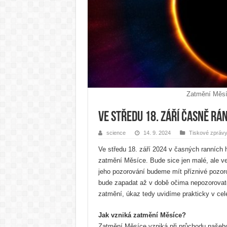
Zatmění Měsí
Ve středu 18. září časně r
science
14. 9. 2024
Tiskové zpráv
Ve středu 18. září 2024 v časných ranních
zatmění Měsíce. Bude sice jen malé, ale vel
jeho pozorování budeme mít příznivé pozo
bude zapadat až v době očima nepozorovate
zatmění, úkaz tedy uvidíme prakticky v cel
Jak vzniká zatmění Měsíce?
Zatmění Měsíce vzniká při průchodu naše