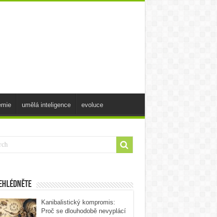
emie
umělá inteligence
evoluce
ehlédněte
Kanibalistický kompromis:
Proč se dlouhodobě nevyplácí