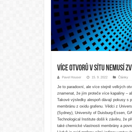
Více otvorů v sítu nemusí z
Pavel Houser
15. 9. 2022
Články
Je to paradoxní, ale více stejně velkých otv
znamenat, že jím proteče více kapaliny – a
Takové výsledky alespoň dávají pokusy s 
membránu z oxidu grafenu. Vědci z Univers
(Sydney), University of Duisburg-Essen, GA
Technological Institute došli k závěru, že př
také chemické vlastnosti membrány a povrc