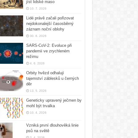
jíst lidské maso
10. 7. 2026
Lidé právě začali pořizovat
nejdokonalejší časosběrný
záznam noční oblohy
30. 6. 2026
SARS-CoV-2: Evoluce při
pandemii ve zrychleném
režimu
4. 6. 2026
Orbity hvězd odhalují
tajemství záblesků u černých
děr
13. 5. 2026
Geneticky upravený ječmen by
mohl být trvalka
10. 4. 2026
Vzniká první dlouhověká linie
psů na světě
2. 4. 2026