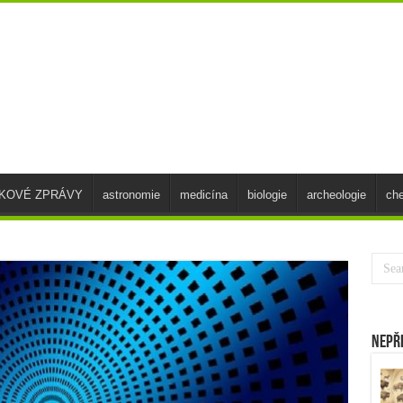
SKOVÉ ZPRÁVY
astronomie
medicína
biologie
archeologie
ch
Nepř