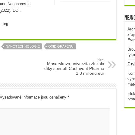
Plane Nanopores in
2022). DOI:
Nejno
s.org
Arch
zřej
Evr
NANOTECHNOLOGIE
OXID GRAFENU
Brou
tyka
Next
Masarykova univerzita získala
Z ry
díky spin-off CasInvent Pharma
1,3 milionu eur
Komb
vyna
mat
Elek
Vyžadované informace jsou označeny
*
prot