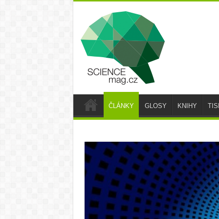
ČLÁNKY
GLOSY
KNIHY
TI