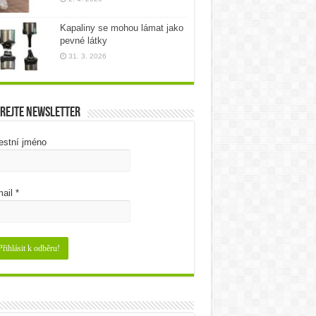
Kapaliny se mohou lámat jako
pevné látky
31. 3. 2026
rejte newsletter
estní jméno
ail
*