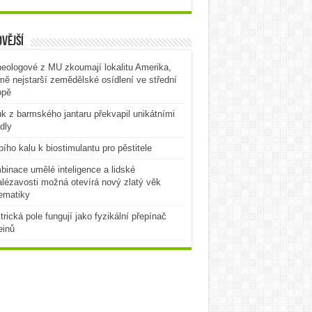
vější
eologové z MU zkoumají lokalitu Amerika,
mě nejstarší zemědělské osídlení ve střední
opě
k z barmského jantaru překvapil unikátními
dly
bího kalu k biostimulantu pro pěstitele
inace umělé inteligence a lidské
lézavosti možná otevírá nový zlatý věk
ematiky
trická pole fungují jako fyzikální přepínač
einů