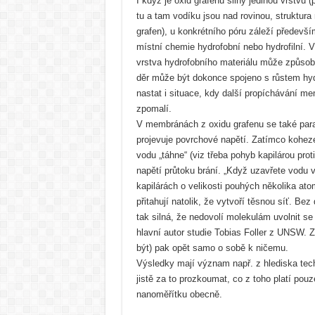
I když je oxid grafenu silný jedinou vrstvu
tu a tam vodíku jsou nad rovinou, struktura 
grafen), u konkrétního póru záleží předevší
místní chemie hydrofobní nebo hydrofilní. V
vrstva hydrofobního materiálu může způsobi
děr může být dokonce spojeno s růstem hyd
nastat i situace, kdy další propíchávání m
zpomalí.
V membránách z oxidu grafenu se také pa
projevuje povrchové napětí. Zatímco kohez
vodu „táhne“ (viz třeba pohyb kapilárou prot
napětí průtoku brání. „Když uzavřete vodu
kapilárách o velikosti pouhých několika at
přitahují natolik, že vytvoří těsnou síť. Bez 
tak silná, že nedovolí molekulám uvolnit se 
hlavní autor studie Tobias Foller z UNSW. Z
být) pak opět samo o sobě k ničemu.
Výsledky mají význam např. z hlediska techno
jistě za to prozkoumat, co z toho platí pouz
nanoměřítku obecně.