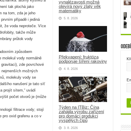
 (poznámka: atomy kyslíku a
vynalézavosti možná
otevírá nový zlatý věk
není tak plochá jako
matematiky
m na tom, zda je jeho
5. 8. 2026
 prvním případě i jediná
t, že voda neproteče. Více
rofobity, takže může
embrány průtok vody
Odebí
radoxním způsobem
Překvapení: fruktóza
e molekul vody normálně
Kř
podporuje šíření rakoviny
i gravitaci), zde povrchové
4. 8. 2026
 v nejmenších možných
omů, molekuly vody se
Em
dalšího narušení je tato síť
a projít sítem,“ uvádí
výšit počet otvorů je (může
Týden na ITBiz: Čína
logií filtrace vody; stojí
zahájila výrobu zařízení
pro domácí produkci
e pro oxid grafenu a co v
vyspělých čipů
3. 8. 2026