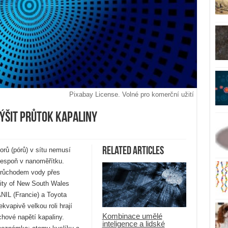
Pixabay License. Volné pro komerční užití
výšit průtok kapaliny
Related Articles
orů (pórů) v sítu nemusí
lespoň v nanoměřítku.
průchodem vody přes
ity of New South Wales
NIL (Francie) a Toyota
ekvapivě velkou roli hrají
Kombinace umělé
hové napětí kapaliny.
inteligence a lidské