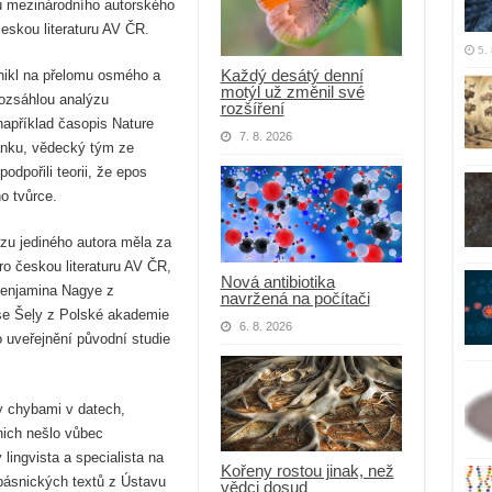
nů mezinárodního autorského
eskou literaturu AV ČR.
5.
Každý desátý denní
znikl na přelomu osmého a
motýl už změnil své
 Rozsáhlou analýzu
rozšíření
například časopis Nature
7. 8. 2026
lánku, vědecký tým ze
dpořili teorii, že epos
ho tvůrce.
zu jediného autora měla za
ro českou literaturu AV ČR,
Nová antibiotika
Benjamina Nagye z
navržená na počítači
mse Šeļy z Polské akademie
6. 8. 2026
o uveřejnění původní studie
y chybami v datech,
nich nešlo vůbec
lingvista a specialista na
Kořeny rostou jinak, než
 básnických textů z Ústavu
vědci dosud