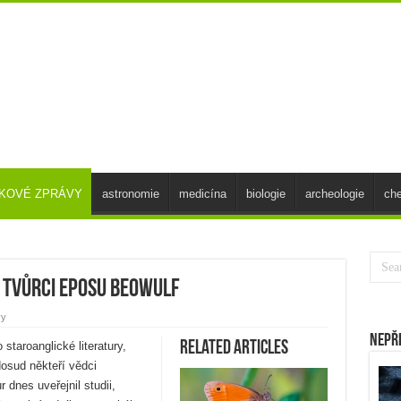
SKOVÉ ZPRÁVY
astronomie
medicína
biologie
archeologie
ch
m tvůrci eposu Beowulf
vy
Nepř
Related Articles
staroanglické literatury,
dosud někteří vědci
dnes uveřejnil studii,