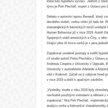
která tuto hypotézu vyvrací. Jedním z čle
týmu je Petr Plecháč, expert z Ústavu pro č
Debatu o autorství eposu Beowulf, který v
devátého století, vedou vědci již řadu let.
staroanglických básnických textů uveřejnil 
Human Behaviour již v roce 2019. Autoři č
Spojených států amerických a Číny, v něm po
čítající přes tři tisíce veršů je z pera jediné
Zopakovat uvedené postupy a ověřit hypoté
cíl studie autorů Petra Plecháče z Ústavu p
Andrewa Coopera z Univerzity v Uppsale, 
Univerzity v australském Adelaide a Artjo
věd v Krakově. Začali se jí zabývat hned p
v roce 2019 a došli k opačným závěrům.
„Výsledky studie z roku 2019 byly zkreslen
nevhodně použitými metodami a některé z 
zopakovat,“ říká Petr Plecháč, matematický 
analýzu verše a frekvenční charakteristiky