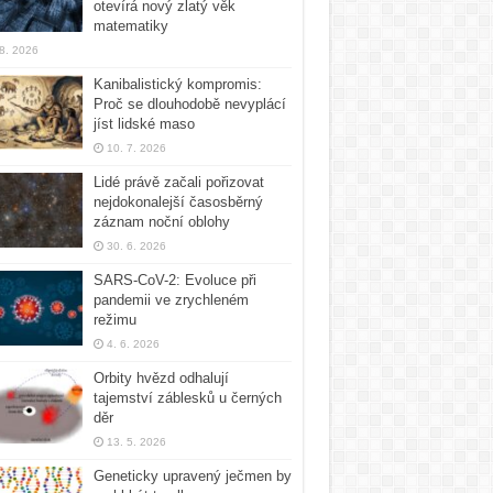
otevírá nový zlatý věk
matematiky
 8. 2026
Kanibalistický kompromis:
Proč se dlouhodobě nevyplácí
jíst lidské maso
10. 7. 2026
Lidé právě začali pořizovat
nejdokonalejší časosběrný
záznam noční oblohy
30. 6. 2026
SARS-CoV-2: Evoluce při
pandemii ve zrychleném
režimu
4. 6. 2026
Orbity hvězd odhalují
tajemství záblesků u černých
děr
13. 5. 2026
Geneticky upravený ječmen by