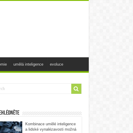
emie
umělá inteligence
evoluce
ehlédněte
Kombinace umělé inteligence
a lidské vynalézavosti možná