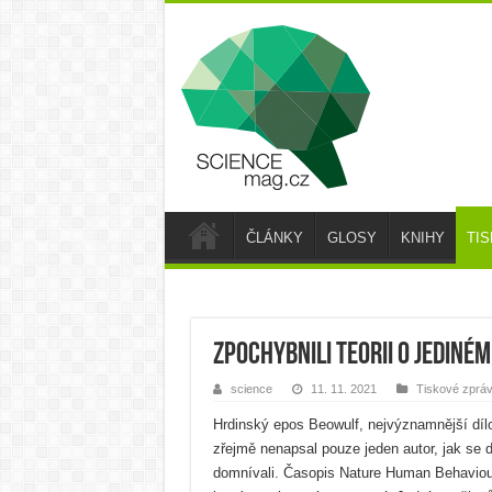
ČLÁNKY
GLOSY
KNIHY
TI
Zpochybnili teorii o jediné
science
11. 11. 2021
Tiskové zprá
Hrdinský epos Beowulf, nejvýznamnější dílo 
zřejmě nenapsal pouze jeden autor, jak se 
domnívali. Časopis Nature Human Behaviour 