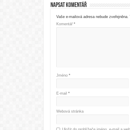
Napsat komentář
Vaše e-mailová adresa nebude zveřejněna.
Komentář
*
Jméno
*
E-mail
*
Webová stránka
Uložit do prohlížeče jméno, e-mail a w