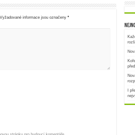
Vyžadované informace jsou označeny
*
Nejno
Každ
rozš
Nová
Koře
před
Nová
rozp
I př
nejv
ebovou stránku pro budoucí komentáře.