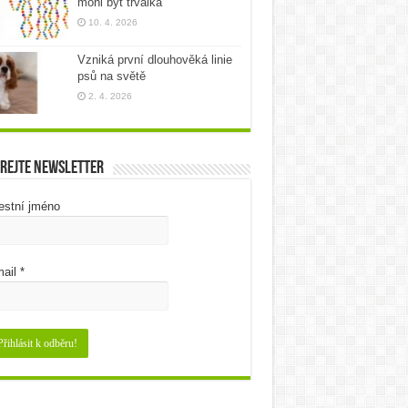
mohl být trvalka
10. 4. 2026
Vzniká první dlouhověká linie
psů na světě
2. 4. 2026
rejte newsletter
estní jméno
ail
*