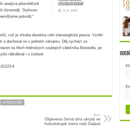
předpokládali
jší analýza přesvědčivě
vě různorodý. Stylovou
6. 8. 2026
 nemůžeme potvrdit,“
šů, což je zhruba desetina celé staroanglické poezie. Vznikl
í a dochoval se v jediném rukopisu. Děj vychází ze
taven na třech hrdinských soubojích válečníka Beowulfa, po
Odebí
šlo několikrát i v češtině.
Kř
1-01223-4
Em
STŘEDOVĚK
Next
Objevena černá díra ukrytá ve
hvězdokupě mimo naši Galaxii