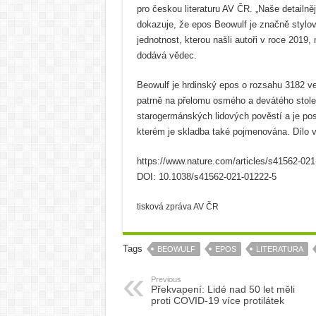
pro českou literaturu AV ČR. „Naše detailně
dokazuje, že epos Beowulf je značně stylo
jednotnost, kterou našli autoři v roce 2019,
dodává vědec.
Beowulf je hrdinský epos o rozsahu 3182 ver
patrně na přelomu osmého a devátého stolet
starogermánských lidových pověstí a je pos
kterém je skladba také pojmenována. Dílo vy
https://www.nature.com/articles/s41562-02
DOI: 10.1038/s41562-021-01222-5
tisková zpráva AV ČR
Tags
BEOWULF
EPOS
LITERATURA
Previous
Překvapení: Lidé nad 50 let měli
proti COVID-19 více protilátek