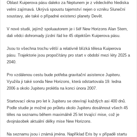
Oblast Kuiperova pásu daleko za Neptunem je z vědeckého hlediska
velmi zajímavá. Ukrývá spoustu tajemství nejen o vzniku Sluneční
soustavy, ale také o případné existenci planety Devět.
V nové studii, jejímž spoluautorem je i šéf New Horizons Alan Stern,
dali vědci dohromady jízdní řád ke 45 objektům Kuiperova pásu.
Jsou to všechna trochu větší a relativně blízká tělesa Kuiperova
pásu. Trajektorie jsou propočítány pro start v období mezi léty 2025 a
2040.
Pro vzdálenou cestu bude potřeba gravitační asistence Jupiteru.
Využila ji také sonda New Horizons, která odstartovala 19. ledna
2006 a okolo Jupiteru prolétla na konci února 2007.
Startovací okna pro let k Jupiteru se otevírají každých asi 400 dnů.
Podle studie je možné po průletu okolo Jupiteru dosáhnout všech 45
těles na seznamu během maximálně 25 let trvající mise, což je
dvojnásobek aktuální délky mise New Horizons.
Na seznamu jsou i známá jména. Například Eris by v případě startu