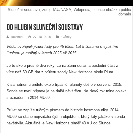
Sluneční soustava, zdroj: IAU/NASA, Wikipedia, licence obrázku public
domain
Do hlubin Sluneční soustavy
science
27. 10. 2018
Články
Vědci uveřejnili jízdní řády pro 45 těles. Let k Saturnu s využitím
Jupiteru je možný v letech 2025 až 2035.
Je to skoro přesně dva roky, co na Zemi dorazila poslední část z
více než 50 GB dat z průletu sondy New Horizons okolo Pluta.
K samotnému průletu okolo trpasličí planety došlo v červenci 2015.
Sonda se nyní připravuje na další návštěvu. Na Nový rok mine objekt
s označením 2014 MU69.
Průlet se zapíše tučným písmem do historie kosmonautiky. 2014
MU69 se stane nejvzdálenějším objektem, který kdy jakákoliv sonda
navštívila. Aktuálně je New Horizons téměř 43 AU od Slunce.