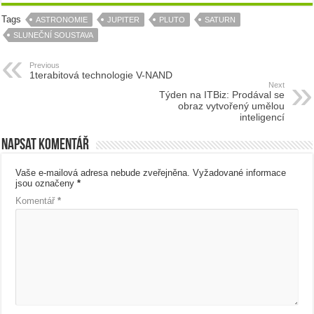
Tags
ASTRONOMIE
JUPITER
PLUTO
SATURN
SLUNEČNÍ SOUSTAVA
Previous
1terabitová technologie V-NAND
Next
Týden na ITBiz: Prodával se
obraz vytvořený umělou
inteligencí
Napsat komentář
Vaše e-mailová adresa nebude zveřejněna.
Vyžadované informace
jsou označeny
*
Komentář
*