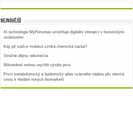
Nejnovější
AI technologie MyPersonas umožňuje digitální interakci s historickými
osobnostmi
Kdy při srážce molekul vzniká chemická vazba?
Stručné dějiny nekonečna
Mikroroboti mohou urychlit výrobu piva
První metabolomický a lipidomický atlas vzácného nádoru plic otevírá
cestu k hledání nových biomarkerů