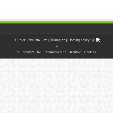
ITBiz.cz
|
abclinuxu.cz
|
HDmag.cz
|| Hosting poskytuje
© Copyright 2026, Nitemedia s.r.o. |
Kontakt
|
Cookies