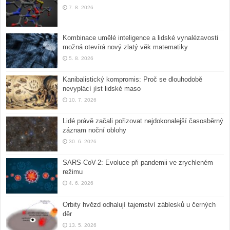
7. 8. 2026
Kombinace umělé inteligence a lidské vynalézavosti
možná otevírá nový zlatý věk matematiky
5. 8. 2026
Kanibalistický kompromis: Proč se dlouhodobě
nevyplácí jíst lidské maso
10. 7. 2026
Lidé právě začali pořizovat nejdokonalejší časosběrný
záznam noční oblohy
30. 6. 2026
SARS-CoV-2: Evoluce při pandemii ve zrychleném
režimu
4. 6. 2026
Orbity hvězd odhalují tajemství záblesků u černých
děr
13. 5. 2026