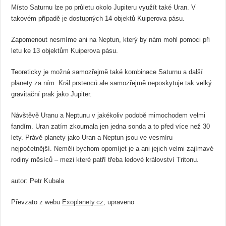
Místo Saturnu lze po průletu okolo Jupiteru využít také Uran. V
takovém případě je dostupných 14 objektů Kuiperova pásu.
Zapomenout nesmíme ani na Neptun, který by nám mohl pomoci při
letu ke 13 objektům Kuiperova pásu.
Teoreticky je možná samozřejmě také kombinace Saturnu a další
planety za ním. Král prstenců ale samozřejmě neposkytuje tak velký
gravitační prak jako Jupiter.
Návštěvě Uranu a Neptunu v jakékoliv podobě mimochodem velmi
fandím. Uran zatím zkoumala jen jedna sonda a to před více než 30
lety. Právě planety jako Uran a Neptun jsou ve vesmíru
nejpočetnější. Neměli bychom opomíjet je a ani jejich velmi zajímavé
rodiny měsíců – mezi které patří třeba ledové království Tritonu.
autor: Petr Kubala
Převzato z webu
Exoplanety.cz
, upraveno