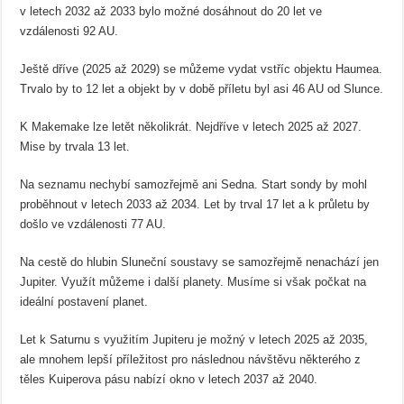
v letech 2032 až 2033 bylo možné dosáhnout do 20 let ve
vzdálenosti 92 AU.
Ještě dříve (2025 až 2029) se můžeme vydat vstříc objektu Haumea.
Trvalo by to 12 let a objekt by v době příletu byl asi 46 AU od Slunce.
K Makemake lze letět několikrát. Nejdříve v letech 2025 až 2027.
Mise by trvala 13 let.
Na seznamu nechybí samozřejmě ani Sedna. Start sondy by mohl
proběhnout v letech 2033 až 2034. Let by trval 17 let a k průletu by
došlo ve vzdálenosti 77 AU.
Na cestě do hlubin Sluneční soustavy se samozřejmě nenachází jen
Jupiter. Využít můžeme i další planety. Musíme si však počkat na
ideální postavení planet.
Let k Saturnu s využitím Jupiteru je možný v letech 2025 až 2035,
ale mnohem lepší příležitost pro následnou návštěvu některého z
těles Kuiperova pásu nabízí okno v letech 2037 až 2040.